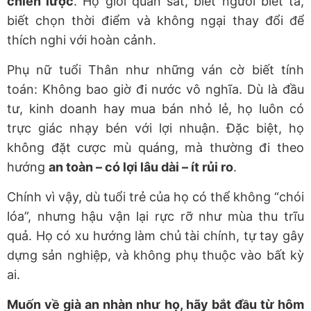
chiến lược
. Họ giỏi quan sát, biết người biết ta,
biết chọn thời điểm và không ngại thay đổi để
thích nghi với hoàn cảnh.
Phụ nữ tuổi Thân như những ván cờ biết tính
toán: Không bao giờ đi nước vô nghĩa. Dù là đầu
tư, kinh doanh hay mua bán nhỏ lẻ, họ luôn có
trực giác nhạy bén với lợi nhuận. Đặc biệt, họ
không đặt cược mù quáng, mà thường đi theo
hướng
an toàn – có lợi lâu dài – ít rủi ro
.
Chính vì vậy, dù tuổi trẻ của họ có thể không “chói
lóa”, nhưng hậu vận lại rực rỡ như mùa thu trĩu
quả. Họ có xu hướng làm chủ tài chính, tự tay gây
dựng sản nghiệp, và không phụ thuộc vào bất kỳ
ai.
Muốn về già an nhàn như họ, hãy bắt đầu từ hôm