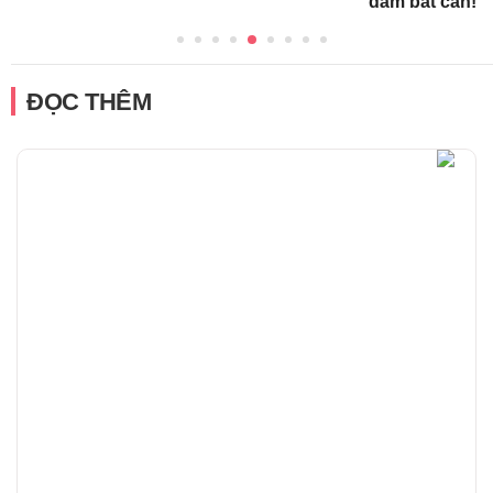
dám bất cẩn!
ĐỌC THÊM