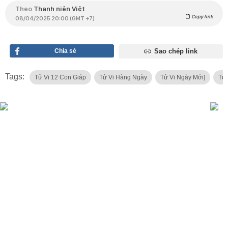
Theo
Thanh niên Việt
Copy link
08/04/2025 20:00 (GMT +7)
Chia sẻ
Sao chép link
Tags:
Tử Vi 12 Con Giáp
Tử Vi Hàng Ngày
Tử Vi Ngày Mới]
Tử 