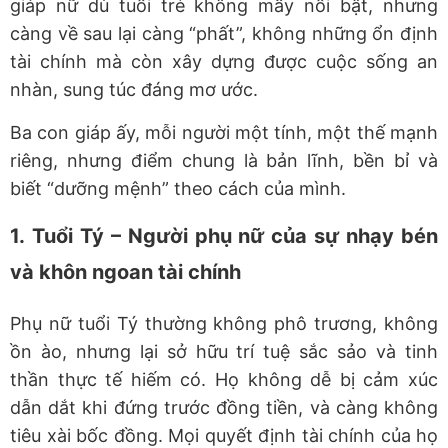
giáp nữ dù tuổi trẻ không mấy nổi bật, nhưng
càng về sau lại càng “phất”, không những ổn định
tài chính mà còn xây dựng được cuộc sống an
nhàn, sung túc đáng mơ ước.
Ba con giáp ấy, mỗi người một tính, một thế mạnh
riêng, nhưng điểm chung là bản lĩnh, bền bỉ và
biết “dưỡng mệnh” theo cách của mình.
1.
Tuổi Tý – Người phụ nữ của sự nhạy bén
và khôn ngoan tài chính
Phụ nữ tuổi Tý thường không phô trương, không
ồn ào, nhưng lại sở hữu trí tuệ sắc sảo và tinh
thần thực tế hiếm có. Họ không dễ bị cảm xúc
dẫn dắt khi đứng trước đồng tiền, và càng không
tiêu xài bốc đồng. Mọi quyết định tài chính của họ