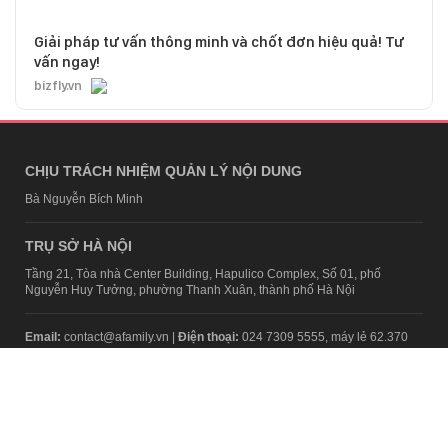
Giải pháp tư vấn thông minh và chốt đơn hiệu quả! Tư
vấn ngay!
bizfly.vn
CHỊU TRÁCH NHIỆM QUẢN LÝ NỘI DUNG
Bà Nguyễn Bích Minh
TRỤ SỞ HÀ NỘI
Tầng 21, Tòa nhà Center Building, Hapulico Complex, Số 01, phố
Nguyễn Huy Tưởng, phường Thanh Xuân, thành phố Hà Nội
Email:
contact@afamily.vn |
Điện thoại:
024 7309 5555, máy lẻ 62.370
VPĐD TẠI TP.HCM
Tầng 4, Tòa nhà 123, số 127 Võ Văn Tần, Phường Xuân Hòa, TPHCM