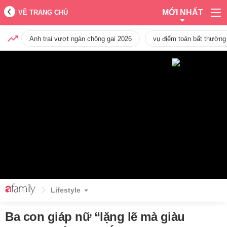
MỚI NHẤT
VỀ TRANG CHỦ
Anh trai vượt ngàn chông gai 2026
vụ điểm toán bất thường
Lifestyle
Ba con giáp nữ “lặng lẽ mà giàu