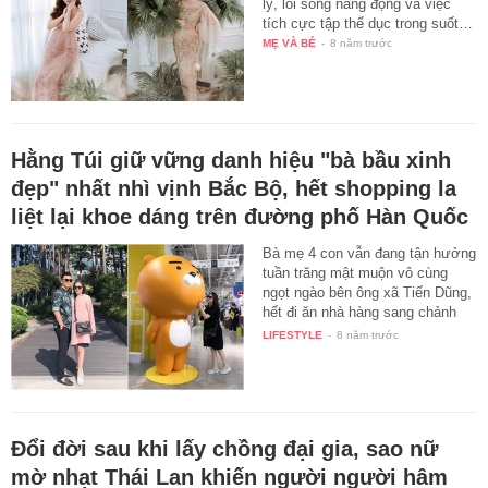
lý, lối sống năng động và việc
tích cực tập thể dục trong suốt…
MẸ VÀ BÉ
-
8 năm trước
Hằng Túi giữ vững danh hiệu "bà bầu xinh
đẹp" nhất nhì vịnh Bắc Bộ, hết shopping la
liệt lại khoe dáng trên đường phố Hàn Quốc
Bà mẹ 4 con vẫn đang tận hưởng
tuần trăng mật muộn vô cùng
ngọt ngào bên ông xã Tiến Dũng,
hết đi ăn nhà hàng sang chảnh
lại…
LIFESTYLE
-
8 năm trước
Đổi đời sau khi lấy chồng đại gia, sao nữ
mờ nhạt Thái Lan khiến người người hâm