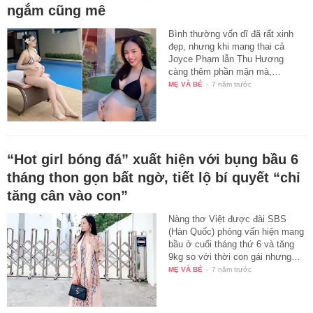
ngắm cũng mê
Bình thường vốn dĩ đã rất xinh
đẹp, nhưng khi mang thai cả
Joyce Phạm lẫn Thu Hương
càng thêm phần mặn mà,…
MẸ VÀ BÉ
-
7 năm trước
“Hot girl bóng đá” xuất hiện với bụng bầu 6
tháng thon gọn bất ngờ, tiết lộ bí quyết “chỉ
tăng cân vào con”
Nàng thơ Việt được đài SBS
(Hàn Quốc) phỏng vấn hiện mang
bầu ở cuối tháng thứ 6 và tăng
9kg so với thời con gái nhưng…
MẸ VÀ BÉ
-
7 năm trước