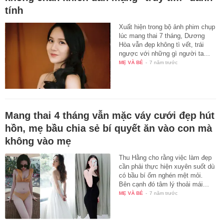
tính
Xuất hiện trong bộ ảnh phim chụp
lúc mang thai 7 tháng, Dương
Hòa vẫn đẹp không tì vết, trái
ngược với những gì người ta…
MẸ VÀ BÉ
-
7 năm trước
Mang thai 4 tháng vẫn mặc váy cưới đẹp hút
hồn, mẹ bầu chia sẻ bí quyết ăn vào con mà
không vào mẹ
Thu Hằng cho rằng việc làm đẹp
cần phải thực hiện xuyên suốt dù
có bầu bí ốm nghén mệt mỏi.
Bên cạnh đó tâm lý thoải mái…
MẸ VÀ BÉ
-
7 năm trước