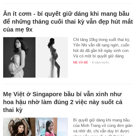
Ăn ít cơm - bí quyết giữ dáng khi mang bầu
để những tháng cuối thai kỳ vẫn đẹp hút mắt
của mẹ 9x
Chỉ tăng 10kg trong suốt thai kỳ,
Yến Nhi vẫn rất rạng ngời, cuốn
hút dù đã gần kề ngày sinh con.
Và có một bí quyết giữ dáng
khi…
MẸ VÀ BÉ
-
8 năm trước
Mẹ Việt ở Singapore bầu bí vẫn xinh như
hoa hậu nhờ làm đúng 2 việc này suốt cả
thai kỳ
Bí quyết giữ dáng khi mang bầu
của Minh Trang vô cùng đơn giản
và nhờ đó, chị vẫn duy trì được