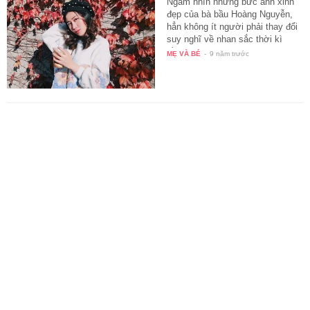
Ngắm nhìn những bức ảnh xinh
đẹp của bà bầu Hoàng Nguyễn,
hẳn không ít người phải thay đổi
suy nghĩ về nhan sắc thời kì
bầu…
MẸ VÀ BÉ
-
9 năm trước