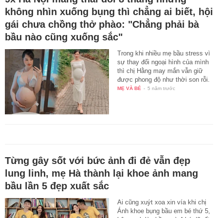
không nhìn xuống bụng thì chẳng ai biết, hội
gái chưa chồng thở phào: "Chẳng phải bà
bầu nào cũng xuống sắc"
Trong khi nhiều mẹ bầu stress vì
sự thay đổi ngoại hình của mình
thì chị Hằng may mắn vẫn giữ
được phong độ như thời son rỗi.
MẸ VÀ BÉ
-
5 năm trước
Từng gây sốt với bức ảnh đi đẻ vẫn đẹp
lung linh, mẹ Hà thành lại khoe ảnh mang
bầu lần 5 đẹp xuất sắc
Ai cũng xuýt xoa xin vía khi chị
Ánh khoe bụng bầu em bé thứ 5,