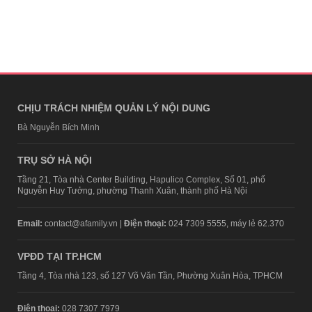
CHỊU TRÁCH NHIỆM QUẢN LÝ NỘI DUNG
Bà Nguyễn Bích Minh
TRỤ SỞ HÀ NỘI
Tầng 21, Tòa nhà Center Building, Hapulico Complex, Số 01, phố
Nguyễn Huy Tưởng, phường Thanh Xuân, thành phố Hà Nội
Email:
contact@afamily.vn |
Điện thoại:
024 7309 5555, máy lẻ 62.370
VPĐD TẠI TP.HCM
Tầng 4, Tòa nhà 123, số 127 Võ Văn Tần, Phường Xuân Hòa, TPHCM
Điện thoại:
028 7307 7979