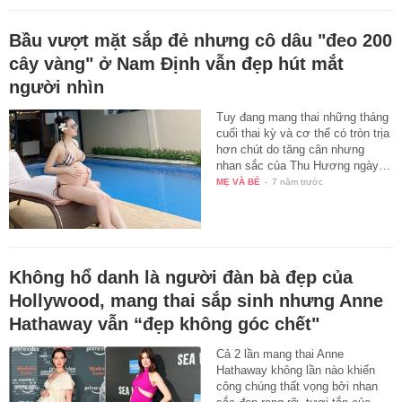
Bầu vượt mặt sắp đẻ nhưng cô dâu "đeo 200
cây vàng" ở Nam Định vẫn đẹp hút mắt
người nhìn
Tuy đang mang thai những tháng
cuối thai kỳ và cơ thể có tròn trịa
hơn chút do tăng cân nhưng
nhan sắc của Thu Hương ngày…
MẸ VÀ BÉ
-
7 năm trước
Không hổ danh là người đàn bà đẹp của
Hollywood, mang thai sắp sinh nhưng Anne
Hathaway vẫn “đẹp không góc chết"
Cả 2 lần mang thai Anne
Hathaway không lần nào khiến
công chúng thất vọng bởi nhan