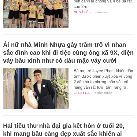
bên cạnh là chồng và 4 bé đã rất
cao lớn.
MẸ VÀ BÉ
-
6 năm trước
Ái nữ nhà Minh Nhựa gây trầm trồ vì nhan
sắc đỉnh cao khi đi tiệc cùng ông xã 9X, diện
váy bầu xinh như cô dâu mặc váy cưới
Bà mẹ trẻ Joyce Phạm khiến dân
tình được phen xuýt xoa vì vòng
2 đã khá to nhưng thần sắc cô
nàng vẫn rất tươi tắn, rạng rỡ.
LIFESTYLE
-
6 năm trước
Hai tiểu thư nhà đại gia kết hôn ở tuổi 20,
khi mang bầu càng đẹp xuất sắc khiến ai