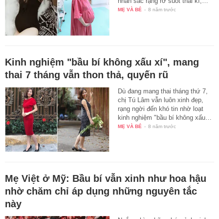
nhan sắc rạng rỡ suốt thai kì,…
MẸ VÀ BÉ
-
8 năm trước
Kinh nghiệm "bầu bí không xấu xí", mang
thai 7 tháng vẫn thon thả, quyến rũ
Dù đang mang thai tháng thứ 7,
chị Tú Lâm vẫn luôn xinh đẹp,
rạng ngời đến khó tin nhờ loạt
kinh nghiệm "bầu bí không xấu…
MẸ VÀ BÉ
-
8 năm trước
Mẹ Việt ở Mỹ: Bầu bí vẫn xinh như hoa hậu
nhờ chăm chỉ áp dụng những nguyên tắc
này