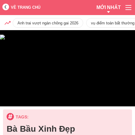
MỚI NHẤT
VỀ TRANG CHỦ
Anh trai vượt ngàn chông gai 2026
vụ điểm toán bất thường
TAGS:
Bà Bầu Xinh Đẹp