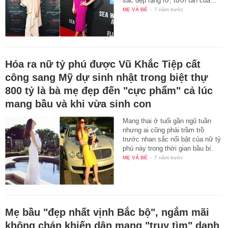
sắc đẹp rạng rỡ, tươi tắn của…
MẸ VÀ BÉ
-
7 năm trước
Hóa ra nữ tỷ phú được Vũ Khắc Tiệp cất
công sang Mỹ dự sinh nhật trong biệt thự
800 tỷ là bà mẹ đẹp đến "cực phẩm" cả lúc
mang bầu và khi vừa sinh con
Mang thai ở tuổi gần ngũ tuần
nhưng ai cũng phải trầm trồ
trước nhan sắc nổi bật của nữ tỷ
phú này trong thời gian bầu bí.
MẸ VÀ BÉ
-
7 năm trước
Mẹ bầu "đẹp nhất vịnh Bắc bộ", ngắm mãi
không chán khiến dân mạng "truy tìm" danh