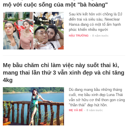
mộ với cuộc sống của một "bà hoàng"
Sau khi kết hôn với chồng là DJ
điển trai và siêu sàu, Newclear
Hansa đang có một tổ ấm hạnh
phúc khiến nhiều người
ngưỡng…
HẬU TRƯỜNG
-
8 năm trước
Mẹ bầu chăm chỉ làm việc này suốt thai kì,
mang thai lần thứ 3 vẫn xinh đẹp và chỉ tăng
4kg
Dù đang mang bầu những tháng
cuối, mẹ bầu xinh đẹp Luna Thái
vẫn sở hữu cơ thể thon gọn cùng
"thần thái" đẹp hút hồn.
MẸ VÀ BÉ
-
8 năm trước