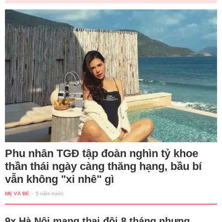
Phu nhân TGĐ tập đoàn nghìn tỷ khoe
thần thái ngày càng thăng hạng, bầu bí
vẫn không "xi nhê" gì
MẸ VÀ BÉ
-
5 năm trước
9x Hà Nội mang thai đôi 8 tháng nhưng