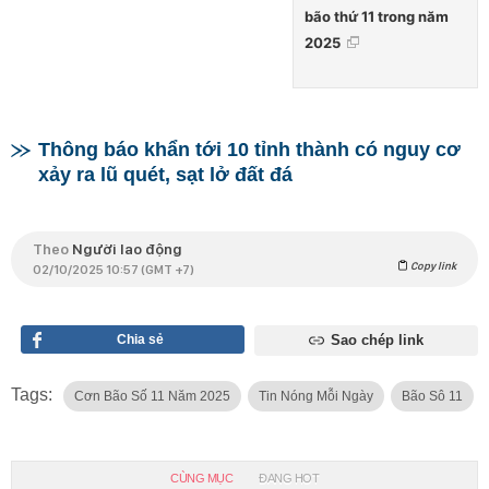
bão thứ 11 trong năm
2025
Thông báo khẩn tới 10 tỉnh thành có nguy cơ
xảy ra lũ quét, sạt lở đất đá
Theo
Người lao động
Copy link
02/10/2025 10:57 (GMT +7)
Chia sẻ
Sao chép link
Tags:
Cơn Bão Số 11 Năm 2025
Tin Nóng Mỗi Ngày
Bão Sô 11
CÙNG MỤC
ĐANG HOT