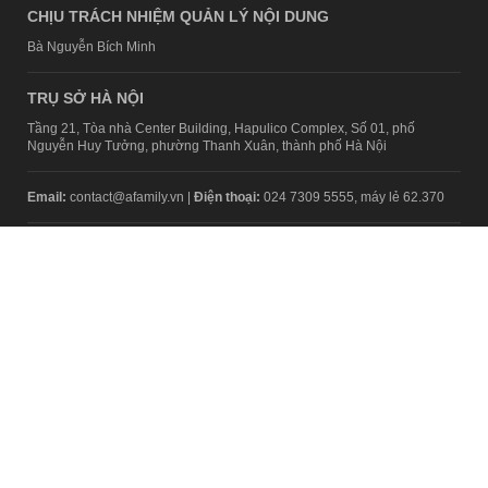
CHỊU TRÁCH NHIỆM QUẢN LÝ NỘI DUNG
Bà Nguyễn Bích Minh
TRỤ SỞ HÀ NỘI
Tầng 21, Tòa nhà Center Building, Hapulico Complex, Số 01, phố
Nguyễn Huy Tưởng, phường Thanh Xuân, thành phố Hà Nội
Email:
contact@afamily.vn |
Điện thoại:
024 7309 5555, máy lẻ 62.370
VPĐD TẠI TP.HCM
Tầng 4, Tòa nhà 123, số 127 Võ Văn Tần, Phường Xuân Hòa, TPHCM
Điện thoại:
028 7307 7979
Giấy phép thiết lập trang thông tin điện tử tổng hợp trên mạng số
2217/GP-TTĐT do Sở Thông tin và Truyền thông Hà Nội cấp ngày 10
tháng 4 năm 2019
© Copyright 2008 - 2024 – Công ty Cổ phần VCCorp