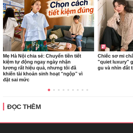
Mẹ Hà Nội chia sẻ: Chuyển tiền tiết
Chiếc sơ mi ch
kiệm tự động ngay ngày nhận
"quiet luxury" g
lương rất hiệu quả, nhưng tôi đã
gu và nhìn đắt 
khiến tài khoản sinh hoạt “ngộp” vì
đặt sai mức
ĐỌC THÊM