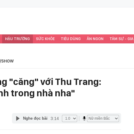
HẬU TRƯỜNG
SỨC KHỎE
TIÊU DÙNG
ĂN NGON
TÂM SỰ - GIA
/SHOW
ng "căng" với Thu Trang:
ình trong nhà nha"
3:14
Nghe đọc bài