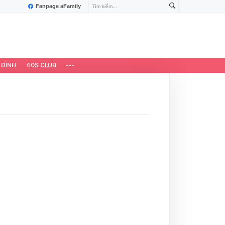
Fanpage aFamily
 ĐÌNH
40S CLUB