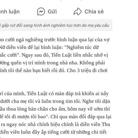
i gấp rút đổi sang hình ảnh nghiêm túc hơn do mẹ yêu cầu
n cười ngả nghiêng trước bình luận qua lại của vợ
Nữ diễn viên để lại bình luận: "Nghiêm túc dữ
ắc cười". Ngay sau đó, Tiến Luật liền nhắc nhở vị
"Đừng quên vị trí mình trong nhà nha. Không phải
nh tôi thế nào bạn biết rồi đó. Cho 3 triệu đi chơi
trí của mình, Tiến Luật có màn đáp trả khiến ai nấy
 dưới cha mẹ tôi và luôn trong tim tôi. Nghe tôi dặn
 dầu thoa lòng bàn chân cho ấm, hôm nay về sớm thì
để tôi đi mượn tôi bao". Chỉ qua màn đối đáp qua lại
 ra ngay nóc nhà chính hiệu chính là diễn viên Thu
iễn viên luôn đầy ắp tiếng cười từ những chi tiết