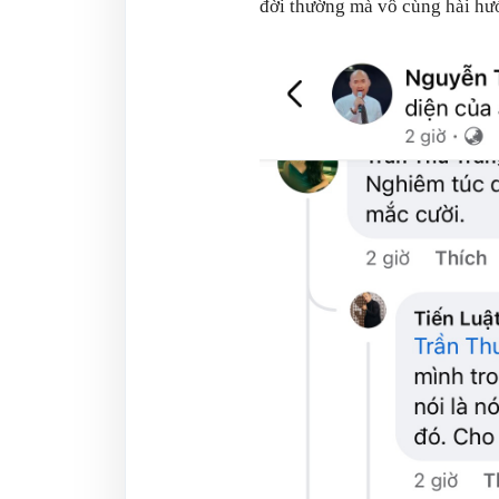
đời thường mà vô cùng hài hư