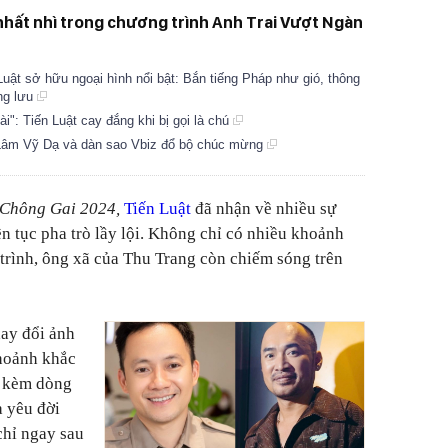
ội nhất nhì trong chương trình Anh Trai Vượt Ngàn
n Luật sở hữu ngoại hình nổi bật: Bắn tiếng Pháp như gió, thông
ợng lưu
ài": Tiến Luật cay đắng khi bị gọi là chú
- Lâm Vỹ Dạ và dàn sao Vbiz đổ bộ chúc mừng
 Chông Gai 2024,
Tiến Luật
đã nhận về nhiều sự
iên tục pha trò lầy lội. Không chỉ có nhiều khoảnh
trình, ông xã của Thu Trang còn chiếm sóng trên
hay đổi ảnh
khoảnh khắc
ó kèm dòng
à yêu đời
chỉ ngay sau