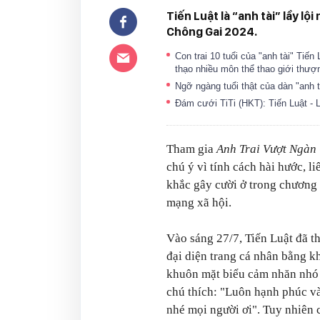
Tiến Luật là “anh tài” lầy l
Chông Gai 2024.
Con trai 10 tuổi của "anh tài" Tiế
thạo nhiều môn thể thao giới thư
Ngỡ ngàng tuổi thật của dàn "anh t
Đám cưới TiTi (HKT): Tiến Luật 
Tham gia
Anh Trai Vượt Ngàn
chú ý vì tính cách hài hước, l
khắc gây cười ở trong chương 
mạng xã hội.
Vào sáng 27/7, Tiến Luật đã t
đại diện trang cá nhân bằng 
khuôn mặt biểu cảm nhăn nh
chú thích: "Luôn hạnh phúc v
nhé mọi người ơi". Tuy nhiên 