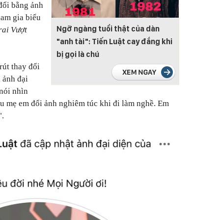
đổi bằng ảnh
ham gia biểu
Ngỡ ngàng tuổi thật của dàn
rai Vượt
"anh tài": Tiến Luật cay đắng khi
bị gọi là chú
rút thay đổi
 ảnh đại
nói nhìn
u mẹ em đổi ảnh nghiêm túc khi đi làm nghề. Em
".