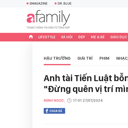
EMAGAZINE
DR. BLUE
LIFESTYLE
XÃ HỘI
ĐẸP
MẸ & BÉ
GIÁO DỤC
HẬU TRƯỜNG
GIẢI TRÍ
PHIM
NHẠC
Anh tài Tiến Luật bỗ
"Đừng quên vị trí m
MINH NGỌC,
17:01 27/07/2024
CHIA SẺ