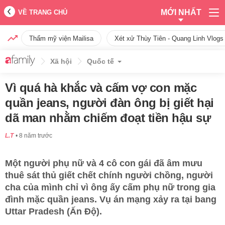
MỚI NHẤT
VỀ TRANG CHỦ
Thẩm mỹ viện Mailisa
Xét xử Thùy Tiên - Quang Linh Vlogs
Xã hội
Quốc tế
Vì quá hà khắc và cấm vợ con mặc
quần jeans, người đàn ông bị giết hại
dã man nhằm chiếm đoạt tiền hậu sự
L.T
8 năm trước
Một người phụ nữ và 4 cô con gái đã âm mưu
thuê sát thủ giết chết chính người chồng, người
cha của mình chỉ vì ông ấy cấm phụ nữ trong gia
đình mặc quần jeans. Vụ án mạng xảy ra tại bang
Uttar Pradesh (Ấn Độ).