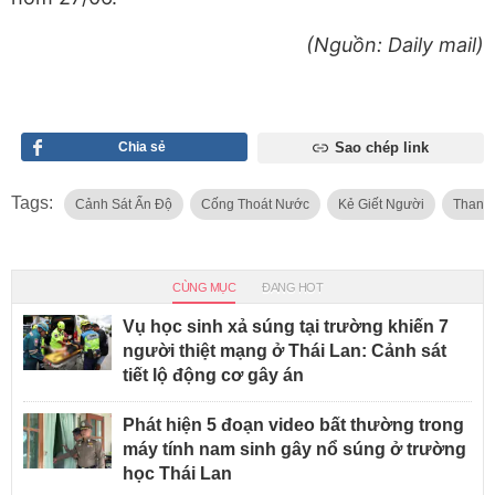
(Nguồn: Daily mail)
Chia sẻ
Sao chép link
Tags:
Cảnh Sát Ấn Độ
Cống Thoát Nước
Kẻ Giết Người
Thanh 
CÙNG MỤC
ĐANG HOT
Vụ học sinh xả súng tại trường khiến 7
người thiệt mạng ở Thái Lan: Cảnh sát
tiết lộ động cơ gây án
Phát hiện 5 đoạn video bất thường trong
máy tính nam sinh gây nổ súng ở trường
học Thái Lan