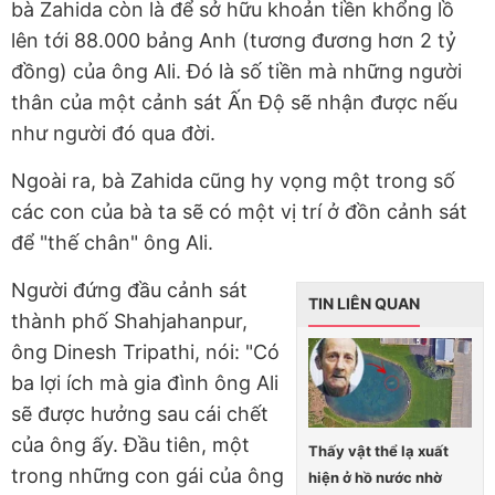
bà Zahida còn là để sở hữu khoản tiền khổng lồ
lên tới 88.000 bảng Anh (tương đương hơn 2 tỷ
đồng) của ông Ali. Đó là số tiền mà những người
thân của một cảnh sát Ấn Độ sẽ nhận được nếu
như người đó qua đời.
Ngoài ra, bà Zahida cũng hy vọng một trong số
các con của bà ta sẽ có một vị trí ở đồn cảnh sát
để "thế chân" ông Ali.
Người đứng đầu cảnh sát
TIN LIÊN QUAN
thành phố Shahjahanpur,
ông Dinesh Tripathi, nói: "Có
ba lợi ích mà gia đình ông Ali
sẽ được hưởng sau cái chết
của ông ấy. Đầu tiên, một
Thấy vật thể lạ xuất
trong những con gái của ông
hiện ở hồ nước nhờ