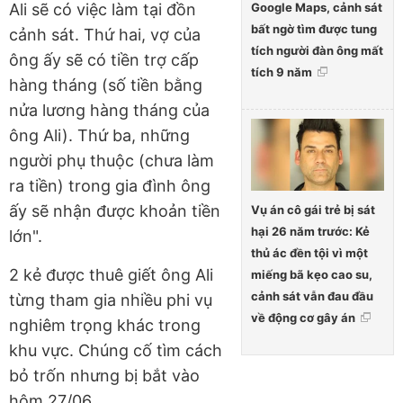
Google Maps, cảnh sát
Ali sẽ có việc làm tại đồn
bất ngờ tìm được tung
cảnh sát. Thứ hai, vợ của
tích người đàn ông mất
ông ấy sẽ có tiền trợ cấp
tích 9 năm
hàng tháng (số tiền bằng
nửa lương hàng tháng của
ông Ali). Thứ ba, những
người phụ thuộc (chưa làm
ra tiền) trong gia đình ông
ấy sẽ nhận được khoản tiền
Vụ án cô gái trẻ bị sát
hại 26 năm trước: Kẻ
lớn".
thủ ác đền tội vì một
2 kẻ được thuê giết ông Ali
miếng bã kẹo cao su,
cảnh sát vẫn đau đầu
từng tham gia nhiều phi vụ
về động cơ gây án
nghiêm trọng khác trong
khu vực. Chúng cố tìm cách
bỏ trốn nhưng bị bắt vào
hôm 27/06.