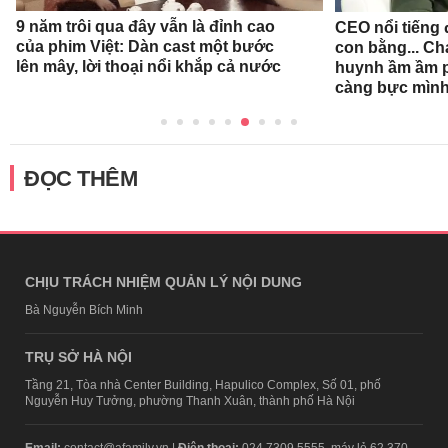
9 năm trôi qua đây vẫn là đỉnh cao
CEO nổi tiếng đ
của phim Việt: Dàn cast một bước
con bằng... Ch
lên mây, lời thoại nổi khắp cả nước
huynh ầm ầm p
càng bực mình
ĐỌC THÊM
CHỊU TRÁCH NHIỆM QUẢN LÝ NỘI DUNG
Bà Nguyễn Bích Minh
TRỤ SỞ HÀ NỘI
Tầng 21, Tòa nhà Center Building, Hapulico Complex, Số 01, phố
Nguyễn Huy Tưởng, phường Thanh Xuân, thành phố Hà Nội
Email:
contact@afamily.vn |
Điện thoại:
024 7309 5555, máy lẻ 62.370