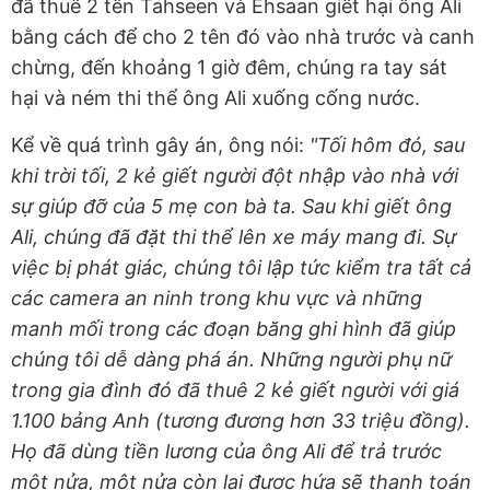
đã thuê 2 tên Tahseen và Ehsaan giết hại ông Ali
bằng cách để cho 2 tên đó vào nhà trước và canh
chừng, đến khoảng 1 giờ đêm, chúng ra tay sát
hại và ném thi thể ông Ali xuống cống nước.
Kể về quá trình gây án, ông nói:
"Tối hôm đó, sau
khi trời tối, 2 kẻ giết người đột nhập vào nhà với
sự giúp đỡ của 5 mẹ con bà ta. Sau khi giết ông
Ali, chúng đã đặt thi thể lên xe máy mang đi. Sự
việc bị phát giác, chúng tôi lập tức kiểm tra tất cả
các camera an ninh trong khu vực và những
manh mối trong các đoạn băng ghi hình đã giúp
chúng tôi dễ dàng phá án. Những người phụ nữ
trong gia đình đó đã thuê 2 kẻ giết người với giá
1.100 bảng Anh (tương đương hơn 33 triệu đồng).
Họ đã dùng tiền lương của ông Ali để trả trước
một nửa, một nửa còn lại được hứa sẽ thanh toán