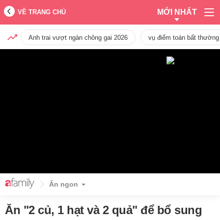
MỚI NHẤT
VỀ TRANG CHỦ
Anh trai vượt ngàn chông gai 2026
vụ điểm toán bất thường
Ăn ngon
Ăn "2 củ, 1 hạt và 2 quả" để bổ sung