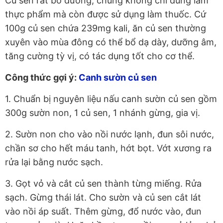
Củ sen rất bổ dưỡng, chúng không chỉ dùng làm
thực phẩm mà còn được sử dụng làm thuốc. Cứ
100g củ sen chứa 239mg kali, ăn củ sen thường
xuyên vào mùa đông có thể bổ dạ dày, dưỡng âm,
tăng cường tỳ vị, có tác dụng tốt cho cơ thể.
Công thức gợi ý:
Canh sườn củ sen
1. Chuẩn bị nguyên liệu nấu canh sườn củ sen gồm
300g sườn non, 1 củ sen, 1 nhánh gừng, gia vị.
2. Sườn non cho vào nồi nước lạnh, đun sôi nước,
chần sơ cho hết máu tanh, hớt bọt. Vớt xương ra
rửa lại bằng nước sạch.
3. Gọt vỏ và cắt củ sen thành từng miếng. Rửa
sạch. Gừng thái lát. Cho sườn và củ sen cắt lát
vào nồi áp suất. Thêm gừng, đổ nước vào, đun