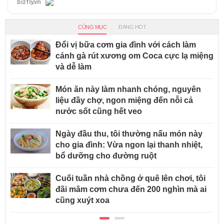
bizfly.vn
CÙNG MỤC
ĐANG HOT
Đổi vị bữa cơm gia đình với cách làm
cánh gà rút xương om Coca cực lạ miệng
và dễ làm
Món ăn này làm nhanh chóng, nguyên
liệu đầy chợ, ngon miệng đến nỗi cả
nước sốt cũng hết veo
Ngày đầu thu, tôi thường nấu món này
cho gia đình: Vừa ngon lại thanh nhiệt,
bổ dưỡng cho đường ruột
Cuối tuần nhà chồng ở quê lên chơi, tôi
đãi mâm cơm chưa đến 200 nghìn mà ai
cũng xuýt xoa