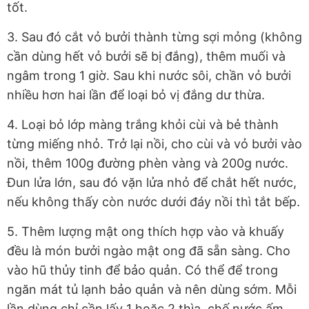
tốt.
3. Sau đó cắt vỏ bưởi thành từng sợi mỏng (không
cần dùng hết vỏ bưởi sẽ bị đắng), thêm muối và
ngâm trong 1 giờ. Sau khi nước sôi, chần vỏ bưởi
nhiều hơn hai lần để loại bỏ vị đắng dư thừa.
4. Loại bỏ lớp màng trắng khỏi cùi và bẻ thành
từng miếng nhỏ. Trở lại nồi, cho cùi và vỏ bưởi vào
nồi, thêm 100g đường phèn vàng và 200g nước.
Đun lửa lớn, sau đó vặn lửa nhỏ để chắt hết nước,
nếu không thấy còn nước dưới đáy nồi thì tắt bếp.
5. Thêm lượng mật ong thích hợp vào và khuấy
đều là món bưởi ngào mật ong đã sẵn sàng. Cho
vào hũ thủy tinh để bảo quản. Có thể để trong
ngăn mát tủ lạnh bảo quản và nên dùng sớm. Mỗi
lần dùng chỉ cần lấy 1 hoặc 2 thìa, chế nước ấm