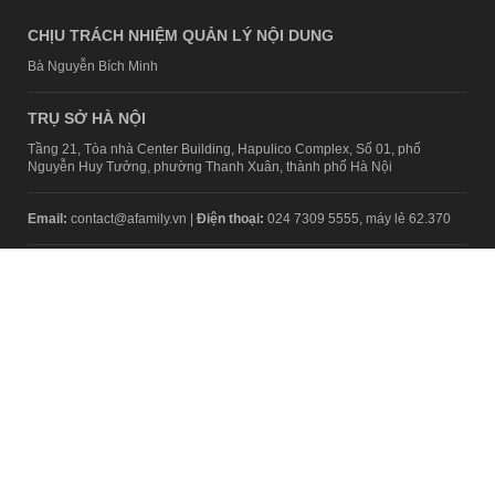
CHỊU TRÁCH NHIỆM QUẢN LÝ NỘI DUNG
Bà Nguyễn Bích Minh
TRỤ SỞ HÀ NỘI
Tầng 21, Tòa nhà Center Building, Hapulico Complex, Số 01, phố
Nguyễn Huy Tưởng, phường Thanh Xuân, thành phố Hà Nội
Email:
contact@afamily.vn |
Điện thoại:
024 7309 5555, máy lẻ 62.370
VPĐD TẠI TP.HCM
Tầng 4, Tòa nhà 123, số 127 Võ Văn Tần, Phường Xuân Hòa, TPHCM
Điện thoại:
028 7307 7979
Giấy phép thiết lập trang thông tin điện tử tổng hợp trên mạng số
2217/GP-TTĐT do Sở Thông tin và Truyền thông Hà Nội cấp ngày 10
tháng 4 năm 2019
© Copyright 2008 - 2024 – Công ty Cổ phần VCCorp