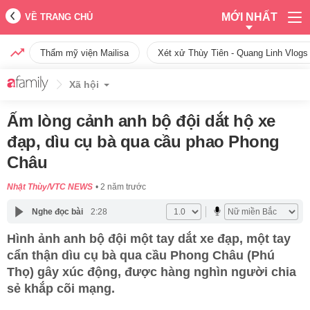
MỚI NHẤT
VỀ TRANG CHỦ
Thẩm mỹ viện Mailisa
Xét xử Thùy Tiên - Quang Linh Vlogs
Xã hội
Ấm lòng cảnh anh bộ đội dắt hộ xe
đạp, dìu cụ bà qua cầu phao Phong
Châu
Nhật Thùy/VTC NEWS
2 năm trước
Nghe đọc bài
2:28
Hình ảnh anh bộ đội một tay dắt xe đạp, một tay
cẩn thận dìu cụ bà qua cầu Phong Châu (Phú
Thọ) gây xúc động, được hàng nghìn người chia
sẻ khắp cõi mạng.