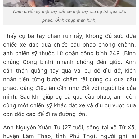
Nam chiến sỹ một tay dắt xe một tay dìu cụ bà qua cầu
phao. (Ảnh chụp màn hình)
Thấy cụ bà tay chân run rẩy, không đủ sức đưa
chiếc xe đạp qua chiếc cầu phao chòng chành,
anh chiến sỹ thuộc Lữ đoàn công binh 249 (Binh
chủng Công binh) nhanh chóng đến giúp. Anh
cẩn thận quàng tay qua vai cụ để dìu đỡ, kiên
nhẫn tiến từng bước chậm rãi cùng cụ qua cầu
phao, dáng điệu ân cần như đối với người bà của
mình. Sau khi giúp cụ bà qua cầu phao, anh còn
cùng một chiến sỹ khác dắt xe và dìu cụ vượt qua
con dốc cao để đi ra đường lớn.
Anh Nguyễn Xuân Tú (27 tuổi, sống tại xã Tứ Xã,
huyện Lâm Thao, tỉnh Phú Thọ), người ghi lại