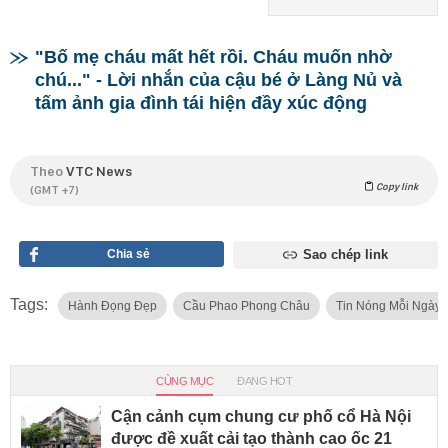
"Bố mẹ cháu mất hết rồi. Cháu muốn nhờ
chú..." - Lời nhắn của cậu bé ở Làng Nủ và
tấm ảnh gia đình tái hiện đầy xúc động
Theo
VTC News
Copy link
(GMT +7)
Chia sẻ
Sao chép link
Tags:
Hành Đọng Đẹp
Cầu Phao Phong Châu
Tin Nóng Mỗi Ngày
CÙNG MỤC
ĐANG HOT
Cận cảnh cụm chung cư phố cổ Hà Nội
được đề xuất cải tạo thành cao ốc 21