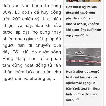
đưa vào vận hành từ sáng
Hơn 800k người xúc
30/9. Lữ đoàn đã huy động
động khi người dân
phải ăn chuối xanh
trên 200 chiến sỹ thực hiện
luộc vì bão lũ, khoảnh
nhiệm vụ này. Sau khi cầu
khắc ấm lòng xuất hiện
được lắp đặt, họ cũng thay
ngay sau đó
phiên nhau giám sát, giúp đỡ
người dân di chuyển qua
đây. Tối 1/10, do nước sông
Hồng dâng cao, cầu phao
tạm dừng hoạt động từ 18h
nhằm đảm bảo an toàn cho
Hơn 3 triệu lượt xem ô
tô đi giật lùi giải cứu
người dân và phương tiện.
người mắc kẹt giữa
bão Yagi: Quá ấm lòng
tình người ở đất nước
mình!