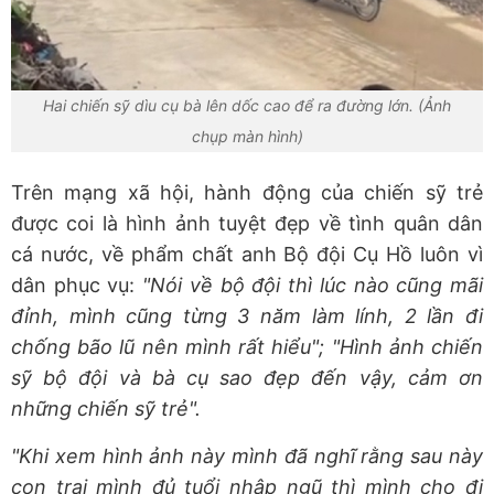
Hai chiến sỹ dìu cụ bà lên dốc cao để ra đường lớn. (Ảnh
chụp màn hình)
Trên mạng xã hội, hành động của chiến sỹ trẻ
được coi là hình ảnh tuyệt đẹp về tình quân dân
cá nước, về phẩm chất anh Bộ đội Cụ Hồ luôn vì
dân phục vụ:
"Nói về bộ đội thì lúc nào cũng mãi
đỉnh, mình cũng từng 3 năm làm lính, 2 lần đi
chống bão lũ nên mình rất hiểu"; "Hình ảnh chiến
sỹ bộ đội và bà cụ sao đẹp đến vậy, cảm ơn
những chiến sỹ trẻ".
"Khi xem hình ảnh này mình đã nghĩ rằng sau này
con trai mình đủ tuổi nhập ngũ thì mình cho đi