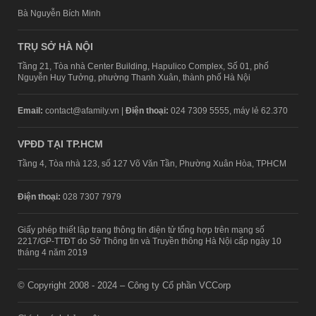
Bà Nguyễn Bích Minh
TRỤ SỞ HÀ NỘI
Tầng 21, Tòa nhà Center Building, Hapulico Complex, Số 01, phố
Nguyễn Huy Tưởng, phường Thanh Xuân, thành phố Hà Nội
Email:
contact@afamily.vn |
Điện thoại:
024 7309 5555, máy lẻ 62.370
VPĐD TẠI TP.HCM
Tầng 4, Tòa nhà 123, số 127 Võ Văn Tần, Phường Xuân Hòa, TPHCM
Điện thoại:
028 7307 7979
Giấy phép thiết lập trang thông tin điện tử tổng hợp trên mạng số
2217/GP-TTĐT do Sở Thông tin và Truyền thông Hà Nội cấp ngày 10
tháng 4 năm 2019
© Copyright 2008 - 2024 – Công ty Cổ phần VCCorp