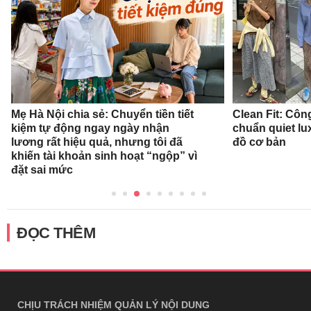
Mẹ Hà Nội chia sẻ: Chuyển tiền tiết
Clean Fit: Cô
kiệm tự động ngay ngày nhận
chuẩn quiet l
lương rất hiệu quả, nhưng tôi đã
đồ cơ bản
khiến tài khoản sinh hoạt “ngộp” vì
đặt sai mức
ĐỌC THÊM
CHỊU TRÁCH NHIỆM QUẢN LÝ NỘI DUNG