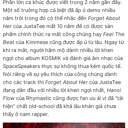
Phần lớn ca khúc được viết trong 2 năm gần đây.
Một số trường hợp cá biệt đã ấp ủ demo nhiều
năm trời trong đó có thể nhắc đến
Forget About
Her
của JustaTee mất 10 năm để có được sản
phẩm chính thức ra mắt công chúng hay
Feel The
Beat
của Kimmese cũng được ấp ủ từ lâu. Ngay từ
khi ra mắt, người hâm mộ dành nhiều lời khen
ngợi cho album KOSMIK và đánh giá âm nhạc của
SpaceSpeakers thực sự không thua kém quốc tế.
Nói riêng về sự yêu thích của công chúng dành
cho các track thì
Forget About Her
của JustaTee
đang dẫn đầu với nhiều lời khen ngợi nhất,
Hanoi
Flow
của Rhymastic cũng được fan ưu ái vì đã “tái
hiện” chất old-school đã khá lâu khán giả chưa
thấy ở nam rapper.