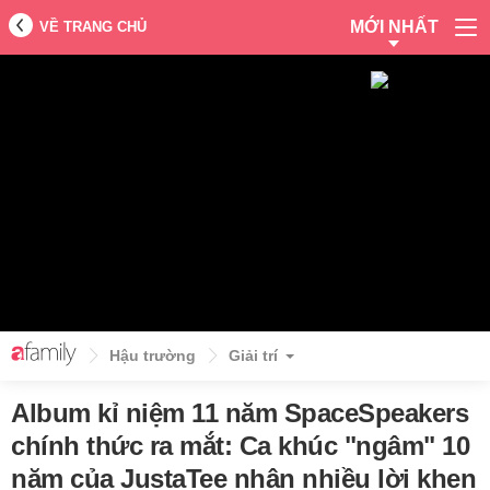
MỚI NHẤT
VỀ TRANG CHỦ
Hậu trường
Giải trí
Album kỉ niệm 11 năm SpaceSpeakers
chính thức ra mắt: Ca khúc "ngâm" 10
năm của JustaTee nhận nhiều lời khen