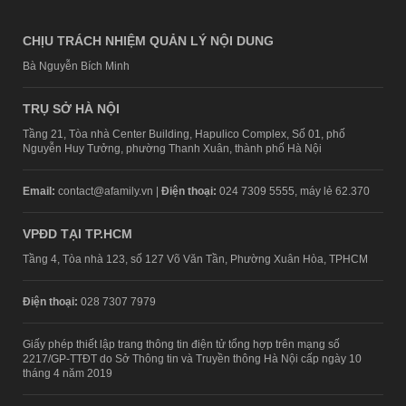
CHỊU TRÁCH NHIỆM QUẢN LÝ NỘI DUNG
Bà Nguyễn Bích Minh
TRỤ SỞ HÀ NỘI
Tầng 21, Tòa nhà Center Building, Hapulico Complex, Số 01, phố
Nguyễn Huy Tưởng, phường Thanh Xuân, thành phố Hà Nội
Email:
contact@afamily.vn |
Điện thoại:
024 7309 5555, máy lẻ 62.370
VPĐD TẠI TP.HCM
Tầng 4, Tòa nhà 123, số 127 Võ Văn Tần, Phường Xuân Hòa, TPHCM
Điện thoại:
028 7307 7979
Giấy phép thiết lập trang thông tin điện tử tổng hợp trên mạng số
2217/GP-TTĐT do Sở Thông tin và Truyền thông Hà Nội cấp ngày 10
tháng 4 năm 2019