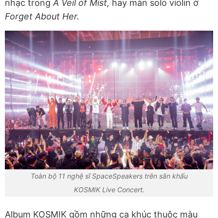
nhạc trong
A Veil of Mist,
hay màn solo violin ở
Forget About Her.
Toàn bộ 11 nghệ sĩ SpaceSpeakers trên sân khấu
KOSMIK Live Concert.
Album KOSMIK gồm những ca khúc thuộc màu