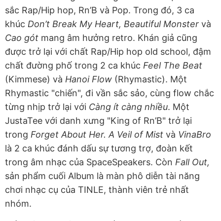
sắc Rap/Hip hop, Rn’B và Pop. Trong đó, 3 ca
khúc
Don’t Break My Heart, Beautiful Monster
và
Cao gót
mang âm hưởng retro. Khán giả cũng
được trở lại với chất Rap/Hip hop old school, đậm
chất đường phố trong 2 ca khúc
Feel The Beat
(Kimmese) và
Hanoi Flow
(Rhymastic). Một
Rhymastic "chiến", đi vần sắc sảo, cùng flow chắc
từng nhịp trở lại với
Càng ít càng nhiều
. Một
JustaTee với danh xưng "King of Rn’B" trở lại
trong
Forget About Her. A Veil of Mist
và
VinaBro
là 2 ca khúc đánh dấu sự tương trợ, đoàn kết
trong âm nhạc của SpaceSpeakers. Còn
Fall Out,
sản phẩm cuối Album là màn phô diễn tài năng
chơi nhạc cụ của TINLE, thành viên trẻ nhất
nhóm.