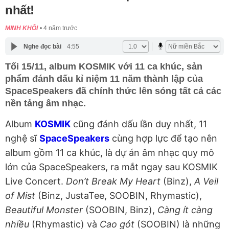
nhất!
MINH KHÔI
4 năm trước
Nghe đọc bài
4:55
Tối 15/11, album KOSMIK với 11 ca khúc, sản
phẩm đánh dấu kỉ niệm 11 năm thành lập của
SpaceSpeakers đã chính thức lên sóng tất cả các
nền tảng âm nhạc.
Album
KOSMIK
cũng đánh dấu lần duy nhất, 11
nghệ sĩ
SpaceSpeakers
cùng hợp lực để tạo nên
album gồm 11 ca khúc, là dự án âm nhạc quy mô
lớn của SpaceSpeakers, ra mắt ngay sau KOSMIK
Live Concert.
Don’t Break My Heart
(Binz),
A Veil
of Mist
(Binz, JustaTee, SOOBIN, Rhymastic),
Beautiful Monster
(SOOBIN, Binz),
Càng ít càng
nhiều
(Rhymastic) và
Cao gót
(SOOBIN) là những