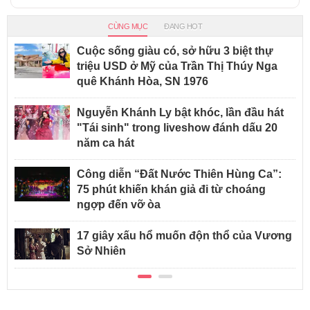
CÙNG MỤC
ĐANG HOT
Cuộc sống giàu có, sở hữu 3 biệt thự
triệu USD ở Mỹ của Trần Thị Thúy Nga
quê Khánh Hòa, SN 1976
Nguyễn Khánh Ly bật khóc, lần đầu hát
"Tái sinh" trong liveshow đánh dấu 20
năm ca hát
Công diễn “Đất Nước Thiên Hùng Ca”:
75 phút khiến khán giả đi từ choáng
ngợp đến vỡ òa
17 giây xấu hổ muốn độn thổ của Vương
Sở Nhiên