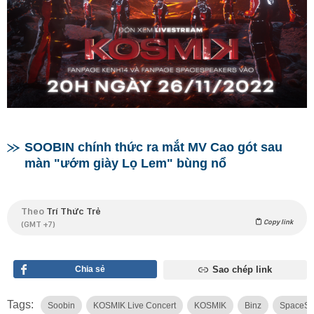
SOOBIN chính thức ra mắt MV Cao gót sau
màn "ướm giày Lọ Lem" bùng nổ
Theo
Trí Thức Trẻ
Copy link
(GMT +7)
Chia sẻ
Sao chép link
Tags:
Soobin
KOSMIK Live Concert
KOSMIK
Binz
SpaceSp