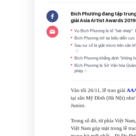
Bích Phương đang tập trung 
giải Asia Artist Awards 2019
Vụ Bích Phương bị tố "hát nhép":
Bích Phương trở lại biểu diễn cực
Sau sự cố bị giật micro trên sân k
Bích Phương khẳng định "không h
Bích Phương bị Sở Văn hóa Quảng 
phép
Vào tối 26/11, lễ trao giải
AAA
tại sân Mỹ Đình (Hà Nội) 
Junior.
Trong số đó, từ phía Việt Nam
Việt Nam góp mặt trong lễ trao
mang hit mới nhất – Đi Đu Đưa