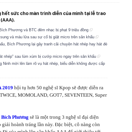
hết sức cho màn trình diễn của mình tại lễ trao
 (AAA).
 Bích Phương và BTC đêm nhạc bị phạt 9 triệu đồng
 sung và máu lửa sau sự cố bị giật micro trên sân khấu
hấu, Bích Phương lại gây tranh cãi chuyện hát nhép hay hát đè
át nhép" sau lùm xùm bị cướp micro ngay trên sân khấu
Ninh mời lên làm rõ vụ hát nhép, biểu diễn không được cấp
 2019
hội tụ hơn 50 nghệ sĩ Kpop sẽ được diễn ra
như TWICE, MOMOLAND, GOT7, SEVENTEEN, Super
,
Bích Phương
sẽ là một trong 3 nghệ sĩ đại diện
 giải hoành tráng lần này. Đặc biệt, cô nàng còn
 Đi của mình lên sân khấu AAA để giới thiệu tới