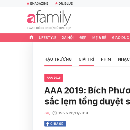
EMAGAZINE
DR. BLUE
LIFESTYLE
XÃ HỘI
ĐẸP
MẸ & BÉ
GIÁO DỤC
HẬU TRƯỜNG
GIẢI TRÍ
PHIM
NHẠC
AAA 2019
AAA 2019: Bích Phươ
sắc lẹm tổng duyệt s
SU,
19:25 26/11/2019
CHIA SẺ