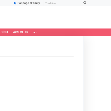
Fanpage aFamily
 ĐÌNH
40S CLUB