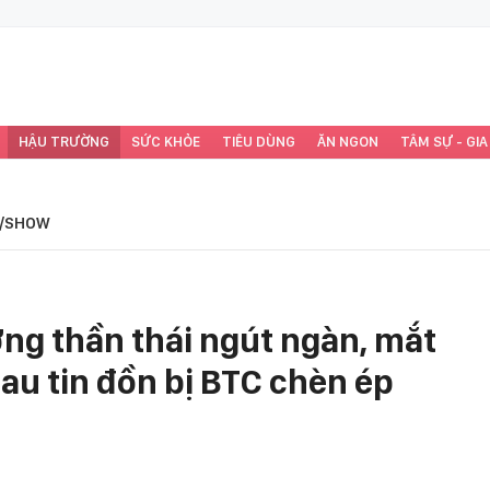
HẬU TRƯỜNG
SỨC KHỎE
TIÊU DÙNG
ĂN NGON
TÂM SỰ - GIA
/SHOW
ng thần thái ngút ngàn, mắt
au tin đồn bị BTC chèn ép