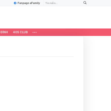
Fanpage aFamily
 ĐÌNH
40S CLUB