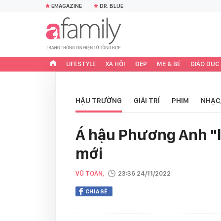
EMAGAZINE
DR. BLUE
LIFESTYLE
XÃ HỘI
ĐẸP
MẸ & BÉ
GIÁO DỤC
HẬU TRƯỜNG
GIẢI TRÍ
PHIM
NHẠC
Á hậu Phương Anh "l
mới
VŨ TOÀN,
23:36 24/11/2022
CHIA SẺ