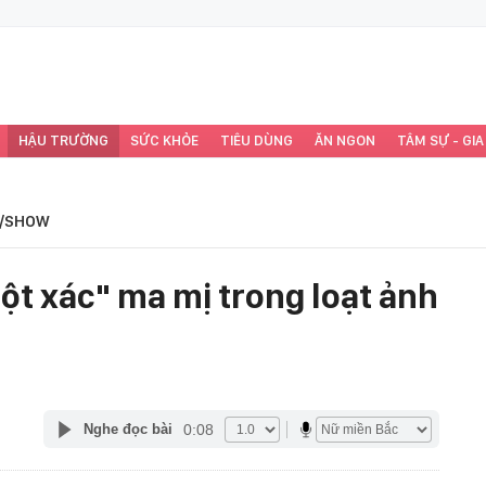
HẬU TRƯỜNG
SỨC KHỎE
TIÊU DÙNG
ĂN NGON
TÂM SỰ - GIA
/SHOW
ột xác" ma mị trong loạt ảnh
0:08
Nghe đọc bài