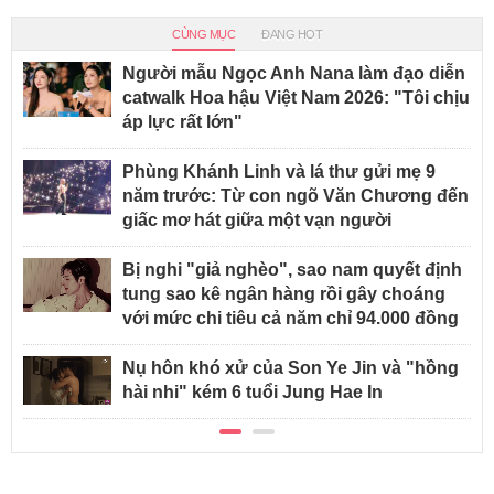
CÙNG MỤC
ĐANG HOT
Người mẫu Ngọc Anh Nana làm đạo diễn
catwalk Hoa hậu Việt Nam 2026: "Tôi chịu
áp lực rất lớn"
Phùng Khánh Linh và lá thư gửi mẹ 9
năm trước: Từ con ngõ Văn Chương đến
giấc mơ hát giữa một vạn người
Bị nghi "giả nghèo", sao nam quyết định
tung sao kê ngân hàng rồi gây choáng
với mức chi tiêu cả năm chỉ 94.000 đồng
Nụ hôn khó xử của Son Ye Jin và "hồng
hài nhi" kém 6 tuổi Jung Hae In