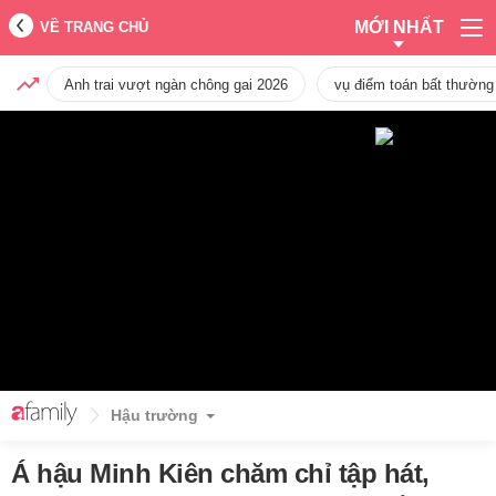
MỚI NHẤT
VỀ TRANG CHỦ
Anh trai vượt ngàn chông gai 2026
vụ điểm toán bất thường
Hậu trường
Á hậu Minh Kiên chăm chỉ tập hát,