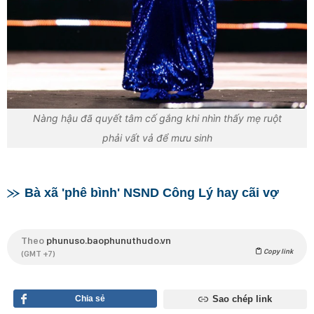
Nàng hậu đã quyết tâm cố gắng khi nhìn thấy mẹ ruột
phải vất vả để mưu sinh
Bà xã 'phê bình' NSND Công Lý hay cãi vợ
Theo
phunuso.baophunuthudo.vn
Copy link
(GMT +7)
Chia sẻ
Sao chép link