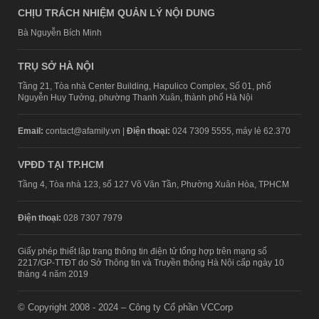
CHỊU TRÁCH NHIỆM QUẢN LÝ NỘI DUNG
Bà Nguyễn Bích Minh
TRỤ SỞ HÀ NỘI
Tầng 21, Tòa nhà Center Building, Hapulico Complex, Số 01, phố
Nguyễn Huy Tưởng, phường Thanh Xuân, thành phố Hà Nội
Email:
contact@afamily.vn |
Điện thoại:
024 7309 5555, máy lẻ 62.370
VPĐD TẠI TP.HCM
Tầng 4, Tòa nhà 123, số 127 Võ Văn Tần, Phường Xuân Hòa, TPHCM
Điện thoại:
028 7307 7979
Giấy phép thiết lập trang thông tin điện tử tổng hợp trên mạng số
2217/GP-TTĐT do Sở Thông tin và Truyền thông Hà Nội cấp ngày 10
tháng 4 năm 2019
© Copyright 2008 - 2024 – Công ty Cổ phần VCCorp