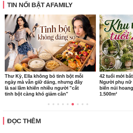
TIN NỔI BẬT AFAMILY
Thư Kỳ, Ella không bỏ tinh bột mỗi
42 tuổi mới bắ
ngày mà vẫn giữ dáng, nhưng đây
Người phụ nữ 
là sai lầm khiến nhiều người "cắt
biến núi hoan
tinh bột càng khó giảm cân"
1.500m²
ĐỌC THÊM