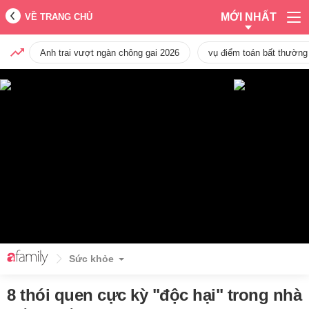
MỚI NHẤT
VỀ TRANG CHỦ
Anh trai vượt ngàn chông gai 2026
vụ điểm toán bất thường
Sức khỏe
8 thói quen cực kỳ "độc hại" trong nhà