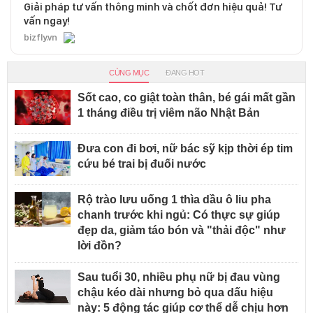
Giải pháp tư vấn thông minh và chốt đơn hiệu quả! Tư
vấn ngay!
bizfly.vn
CÙNG MỤC
ĐANG HOT
Sốt cao, co giật toàn thân, bé gái mất gần
1 tháng điều trị viêm não Nhật Bản
Đưa con đi bơi, nữ bác sỹ kịp thời ép tim
cứu bé trai bị đuối nước
Rộ trào lưu uống 1 thìa dầu ô liu pha
chanh trước khi ngủ: Có thực sự giúp
đẹp da, giảm táo bón và "thải độc" như
lời đồn?
Sau tuổi 30, nhiều phụ nữ bị đau vùng
chậu kéo dài nhưng bỏ qua dấu hiệu
này: 5 động tác giúp cơ thể dễ chịu hơn