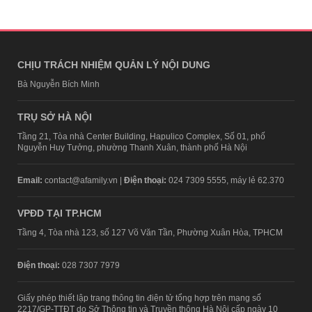
CHỊU TRÁCH NHIỆM QUẢN LÝ NỘI DUNG
Bà Nguyễn Bích Minh
TRỤ SỞ HÀ NỘI
Tầng 21, Tòa nhà Center Building, Hapulico Complex, Số 01, phố
Nguyễn Huy Tưởng, phường Thanh Xuân, thành phố Hà Nội
Email:
contact@afamily.vn |
Điện thoại:
024 7309 5555, máy lẻ 62.370
VPĐD TẠI TP.HCM
Tầng 4, Tòa nhà 123, số 127 Võ Văn Tần, Phường Xuân Hòa, TPHCM
Điện thoại:
028 7307 7979
Giấy phép thiết lập trang thông tin điện tử tổng hợp trên mạng số
2217/GP-TTĐT do Sở Thông tin và Truyền thông Hà Nội cấp ngày 10