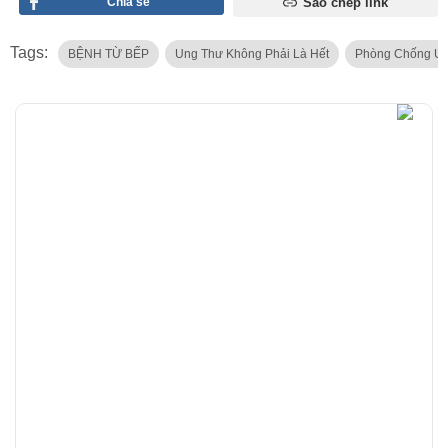
Chia sẻ
Sao chép link
Tags:
BỆNH TỪ BẾP
Ung Thư Không Phải Là Hết
Phòng Chống U