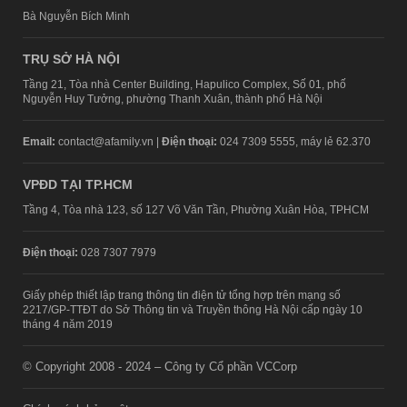
Bà Nguyễn Bích Minh
TRỤ SỞ HÀ NỘI
Tầng 21, Tòa nhà Center Building, Hapulico Complex, Số 01, phố
Nguyễn Huy Tưởng, phường Thanh Xuân, thành phố Hà Nội
Email:
contact@afamily.vn |
Điện thoại:
024 7309 5555, máy lẻ 62.370
VPĐD TẠI TP.HCM
Tầng 4, Tòa nhà 123, số 127 Võ Văn Tần, Phường Xuân Hòa, TPHCM
Điện thoại:
028 7307 7979
Giấy phép thiết lập trang thông tin điện tử tổng hợp trên mạng số
2217/GP-TTĐT do Sở Thông tin và Truyền thông Hà Nội cấp ngày 10
tháng 4 năm 2019
© Copyright 2008 - 2024 – Công ty Cổ phần VCCorp