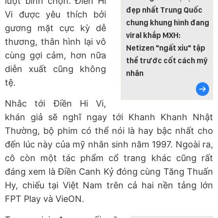
lượt bình chọn. Điền Hi
đẹp nhất Trung Quốc
Vi được yêu thích bởi
chung khung hình đang
gương mặt cực kỳ dễ
viral khắp MXH:
thương, thân hình lại vô
Netizen "ngất xỉu" tập
cùng gợi cảm, hơn nữa
thể trước cốt cách mỹ
diễn xuất cũng không
nhân
tệ.
Nhắc tới Điền Hi Vi,
khán giả sẽ nghĩ ngay tới Khanh Khanh Nhật
Thường, bộ phim có thể nói là hay bậc nhất cho
đến lúc này của mỹ nhân sinh năm 1997. Ngoài ra,
cô còn một tác phẩm cổ trang khác cũng rất
đáng xem là Điền Canh Kỷ đóng cùng Tăng Thuấn
Hy, chiếu tại Việt Nam trên cả hai nền tảng lớn
FPT Play và VieON.