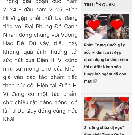
Trong giai đoạn cuối năm
TIN LIÊN QUAN
2024 - đầu năm 2025, Điền
Hi Vi gặp phải thất bại đáng
tiếc với Đại Phụng Đả Canh
Nhân đóng chung với Vương
Hạc Đệ. Dù vậy, điều này
Phim Trung Quốc gây
không quá ảnh hưởng tới
sốc vì dàn cast đẹp
chấn động từ diễn viên
sức hút của Điền Hi Vi cũng
tới outfit: Nhan sắc
như sự mong chờ của khán
lung linh ngắm đã con
giả vào các tác phẩm tiếp
mắt
theo của cô. Hiện tại, Điền Hi
Vi đang có một tác phẩm
chờ chiếu rất đáng hóng, đó
là Tử Dạ Quy đóng cùng Hứa
Khải.
3 "công chúa dị vực"
đẹp nhất Trung Quốc