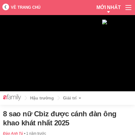
MỚI NHẤT
VỀ TRANG CHỦ
Hậu trường
Giải trí
8 sao nữ Cbiz được cánh đàn ông
khao khát nhất 2025
Đào Anh Tú
1 năm trước