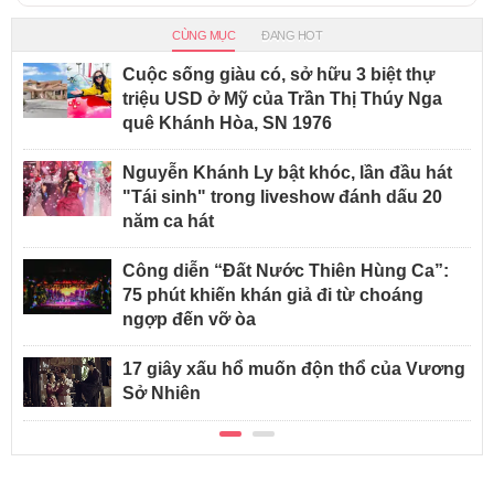
CÙNG MỤC
ĐANG HOT
Cuộc sống giàu có, sở hữu 3 biệt thự
triệu USD ở Mỹ của Trần Thị Thúy Nga
quê Khánh Hòa, SN 1976
Nguyễn Khánh Ly bật khóc, lần đầu hát
"Tái sinh" trong liveshow đánh dấu 20
năm ca hát
Công diễn “Đất Nước Thiên Hùng Ca”:
75 phút khiến khán giả đi từ choáng
ngợp đến vỡ òa
17 giây xấu hổ muốn độn thổ của Vương
Sở Nhiên