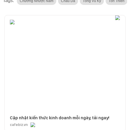
Tags:
Chương Nhược Nam
Châu Dã
Tống Vũ Kỳ
Tôn Thiên
Cập nhật kiến thức kinh doanh mỗi ngày, tải ngay!
cafebiz.vn