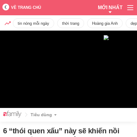
MỚI NHẤT
VỀ TRANG CHỦ
tin nóng mỗi ngày
thời trang
Hoàng gia Anh
dẹp
Tiêu dùng
6 “thói quen xấu” này sẽ khiến nồi