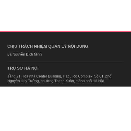
CHỊU TRÁCH NHIỆM QUẢN LÝ NỘI DUNG
Bà Nguyễn Bích Minh
TRỤ SỞ HÀ NỘI
Tầng 21, Tòa nhà Center Building, Hapulico Complex, Số 01, phố
Nguyễn Huy Tưởng, phường Thanh Xuân, thành phố Hà Nội
Email:
contact@afamily.vn |
Điện thoại:
024 7309 5555, máy lẻ 62.370
VPĐD TẠI TP.HCM
Tầng 4, Tòa nhà 123, số 127 Võ Văn Tần, Phường Xuân Hòa, TPHCM
Điện thoại:
028 7307 7979