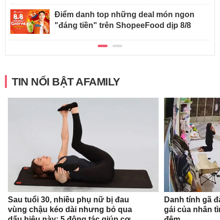
Điểm danh top những deal món ngon
"đáng tiền" trên ShopeeFood dịp 8/8
TIN NỔI BẬT AFAMILY
Sau tuổi 30, nhiều phụ nữ bị đau
Danh tính gã 
vùng chậu kéo dài nhưng bỏ qua
gái của nhân t
dấu hiệu này: 5 động tác giúp cơ
đêm