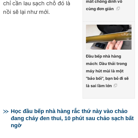
mất chống dính vô
chỉ cần lau sạch chỗ đó là
cùng đơn giản
nồi sẽ lại như mới.
Đầu bếp nhà hàng
mách: Dầu thải trong
máy hút mùi là một
"bảo bối", bạn bỏ đi sẽ
là sai lầm lớn
Học đầu bếp nhà hàng rắc thứ này vào chảo
đang cháy đen thui, 10 phút sau chảo sạch bất
ngờ