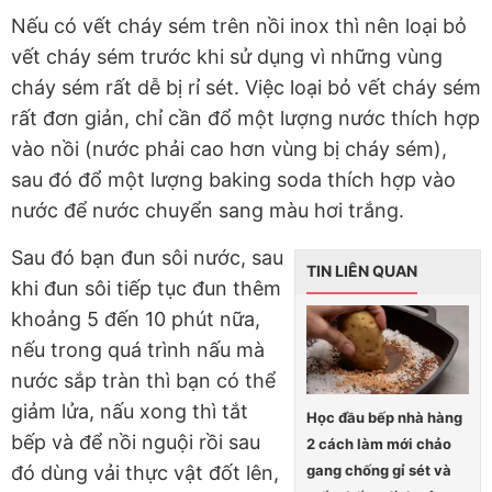
Nếu có vết cháy sém trên nồi inox thì nên loại bỏ
vết cháy sém trước khi sử dụng vì những vùng
cháy sém rất dễ bị rỉ sét. Việc loại bỏ vết cháy sém
rất đơn giản, chỉ cần đổ một lượng nước thích hợp
vào nồi (nước phải cao hơn vùng bị cháy sém),
sau đó đổ một lượng baking soda thích hợp vào
nước để nước chuyển sang màu hơi trắng.
Sau đó bạn đun sôi nước, sau
TIN LIÊN QUAN
khi đun sôi tiếp tục đun thêm
khoảng 5 đến 10 phút nữa,
nếu trong quá trình nấu mà
nước sắp tràn thì bạn có thể
giảm lửa, nấu xong thì tắt
Học đầu bếp nhà hàng
bếp và để nồi nguội rồi sau
2 cách làm mới chảo
gang chống gỉ sét và
đó dùng vải thực vật đốt lên,