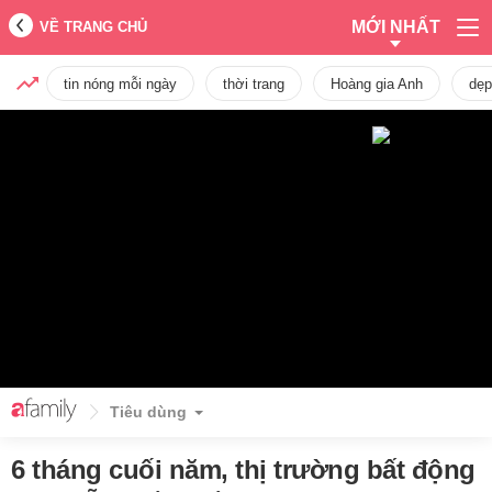
MỚI NHẤT
VỀ TRANG CHỦ
tin nóng mỗi ngày
thời trang
Hoàng gia Anh
dẹp
Tiêu dùng
6 tháng cuối năm, thị trường bất động