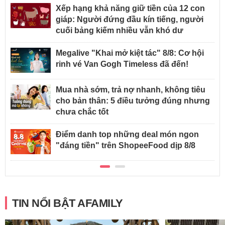
Xếp hạng khả năng giữ tiền của 12 con
giáp: Người đứng đầu kín tiếng, người
cuối bảng kiếm nhiều vẫn khó dư
Megalive "Khai mở kiệt tác" 8/8: Cơ hội
rinh vé Van Gogh Timeless đã đến!
Mua nhà sớm, trả nợ nhanh, không tiêu
cho bản thân: 5 điều tưởng đúng nhưng
chưa chắc tốt
Điểm danh top những deal món ngon
"đáng tiền" trên ShopeeFood dịp 8/8
TIN NỔI BẬT AFAMILY