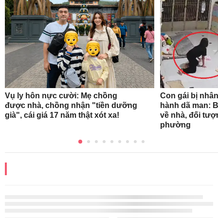
Vụ ly hôn nực cười: Mẹ chồng
Con gái bị nhân
được nhà, chồng nhận "tiền dưỡng
hành dã man: B
già", cái giá 17 năm thật xót xa!
về nhà, đối tượ
phường
ĐỌC THÊM