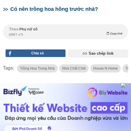
Có nên trồng hoa hồng trước nhà?
Theo
Phụ nữ số
Copy link
(GMT +7)
Chia sẻ
Sao chép link
Tags:
Trồng Hoa Trong Nhà
Nhà Chất Chill
House N Home
Trồ