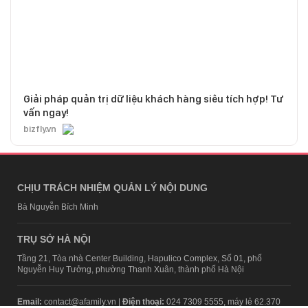
Giải pháp quản trị dữ liệu khách hàng siêu tích hợp! Tư
vấn ngay!
bizfly.vn
CHỊU TRÁCH NHIỆM QUẢN LÝ NỘI DUNG
Bà Nguyễn Bích Minh
TRỤ SỞ HÀ NỘI
Tầng 21, Tòa nhà Center Building, Hapulico Complex, Số 01, phố
Nguyễn Huy Tưởng, phường Thanh Xuân, thành phố Hà Nội
Email:
contact@afamily.vn |
Điện thoại:
024 7309 5555, máy lẻ 62.370