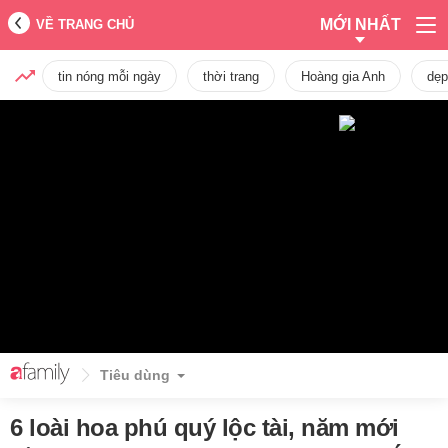
MỚI NHẤT
VỀ TRANG CHỦ
tin nóng mỗi ngày
thời trang
Hoàng gia Anh
dẹp
Tiêu dùng
6 loài hoa phú quý lộc tài, năm mới