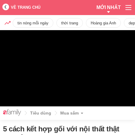
MỚI NHẤT
VỀ TRANG CHỦ
tin nóng mỗi ngày
thời trang
Hoàng gia Anh
dẹp
Tiêu dùng
Mua sắm
5 cách kết hợp gối với nội thất thật