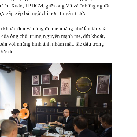
i Thị Xuân, TP.HCM, giữa ông Vũ và "những người
ợc sắp xếp bất ngờ chỉ hơn 1 ngày trước.
áo khoác đen và dáng đi nhẹ nhàng như lần tái xuất
ắt của ông chủ Trung Nguyên mạnh mẽ, dứt khoát,
 toàn với những hình ảnh nhắm mắt, lắc đầu trong
ước đó.