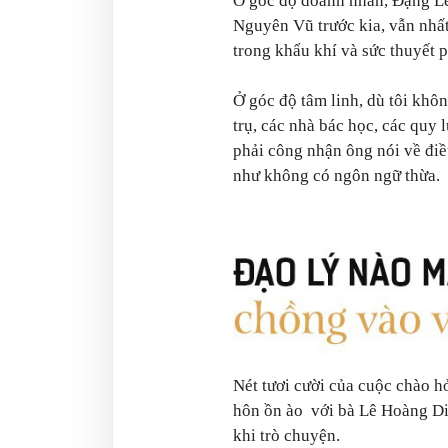
Ở góc độ doanh nhân, Đặng L
Nguyên Vũ trước kia, vẫn nhất
trong khẩu khí và sức thuyết 
Ở góc độ tâm linh, dù tôi khô
trụ, các nhà bác học, các quy
phải công nhận ông nói về điề
như không có ngôn ngữ thừa.
Nét tươi cười của cuộc chào h
hôn ồn ào với bà Lê Hoàng Di
khi trò chuyện.