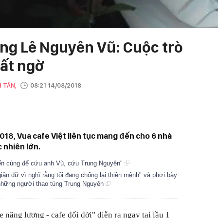
ặng Lê Nguyên Vũ: Cuộc trò
ất ngờ
H TÂN,
08:21 14/08/2018
018, Vua cafe Việt liên tục mang đến cho 6 nhà
 nhiên lớn.
đến cùng để cứu anh Vũ, cứu Trung Nguyên"
ận dữ vì nghĩ rằng tôi đang chống lại thiên mệnh" và phơi bày
a những người thao túng Trung Nguyên
 năng lượng - cafe đổi đời" diễn ra ngay tại lầu 1