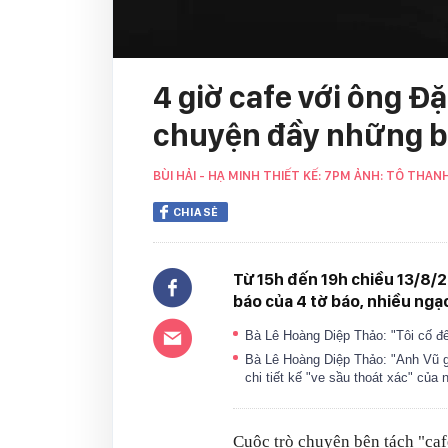
4 giờ cafe với ông Đ
chuyện đầy những b
BÙI HẢI - HẠ MINH THIẾT KẾ: 7PM ẢNH: TÔ THAN
CHIA SẺ
Từ 15h đến 19h chiều 13/8/2
báo của 4 tờ báo, nhiều ngạc
Bà Lê Hoàng Diệp Thảo: "Tôi cố 
Bà Lê Hoàng Diệp Thảo: "Anh Vũ gi
chi tiết kế "ve sầu thoát xác" củ
Cuộc trò chuyện bên tách "cafe