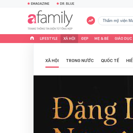
EMAGAZINE
DR. BLUE
Thẩm mỹ viện Ma
LIFESTYLE
XÃ HỘI
ĐẸP
MẸ & BÉ
GIÁO DỤC
XÃ HỘI
TRONG NƯỚC
QUỐC TẾ
HI