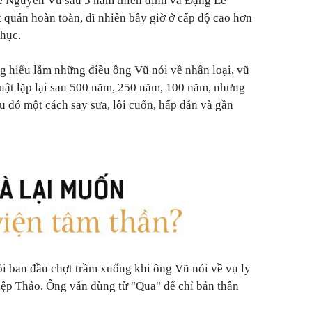
ê Nguyên Vũ sau 5 năm thiền định và Đặng Lê
 quán hoàn toàn, dĩ nhiên bây giờ ở cấp độ cao hơn
phục.
ng hiểu lắm những điều ông Vũ nói về nhân loại, vũ
 luật lặp lại sau 500 năm, 250 năm, 100 năm, nhưng
u đó một cách say sưa, lôi cuốn, hấp dẫn và gần
ỏi ban đầu chợt trầm xuống khi ông Vũ nói về vụ ly
ệp Thảo. Ông vẫn dùng từ "Qua" để chỉ bản thân