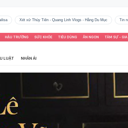
ilisa
Xét xử Thùy Tiên - Quang Linh Vlogs - Hằng Du Mục
tin
HẬU TRƯỜNG
SỨC KHỎE
TIÊU DÙNG
ĂN NGON
TÂM SỰ - GIA
ỂU LUẬT
NHÂN ÁI