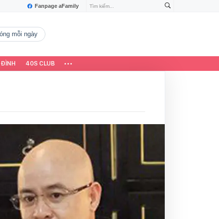
Fanpage aFamily
 nóng mỗi ngày
 ĐÌNH
40S CLUB