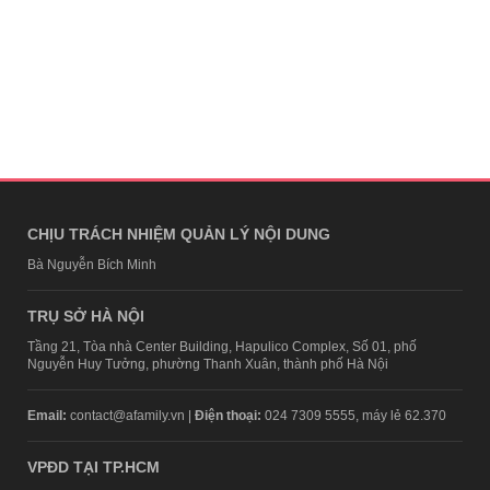
CHỊU TRÁCH NHIỆM QUẢN LÝ NỘI DUNG
Bà Nguyễn Bích Minh
TRỤ SỞ HÀ NỘI
Tầng 21, Tòa nhà Center Building, Hapulico Complex, Số 01, phố
Nguyễn Huy Tưởng, phường Thanh Xuân, thành phố Hà Nội
Email:
contact@afamily.vn |
Điện thoại:
024 7309 5555, máy lẻ 62.370
VPĐD TẠI TP.HCM