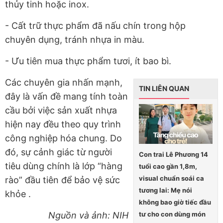
thủy tinh hoặc inox.
- Cất trữ thực phẩm đã nấu chín trong hộp
chuyên dụng, tránh nhựa in màu.
- Ưu tiên mua thực phẩm tươi, ít bao bì.
Các chuyên gia nhấn mạnh,
TIN LIÊN QUAN
đây là vấn đề mang tính toàn
cầu bởi việc sản xuất nhựa
hiện nay đều theo quy trình
công nghiệp hóa chung. Do
đó,
sự cảnh giác từ người
Con trai Lê Phương 14
tiêu dùng chính là lớp “hàng
tuổi cao gần 1,8m,
visual chuẩn soái ca
rào” đầu tiên để bảo vệ sức
tương lai: Mẹ nói
khỏe
.
không bao giờ tiếc đầu
Nguồn và ảnh: NIH
tư cho con dùng món