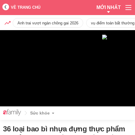
MỚI NHẤT
VỀ TRANG CHỦ
Anh trai vượt ngàn chông gai 2026
vụ điểm toán bất thường
Sức khỏe
36 loại bao bì nhựa đựng thực phẩm