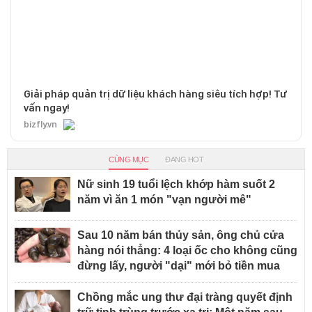
Giải pháp quản trị dữ liệu khách hàng siêu tích hợp! Tư
vấn ngay!
bizfly.vn
CÙNG MỤC
ĐANG HOT
Nữ sinh 19 tuổi lệch khớp hàm suốt 2
năm vì ăn 1 món "vạn người mê"
Sau 10 năm bán thủy sản, ông chủ cửa
hàng nói thẳng: 4 loại ốc cho không cũng
đừng lấy, người "dại" mới bỏ tiền mua
Chồng mắc ung thư đại tràng quyết định