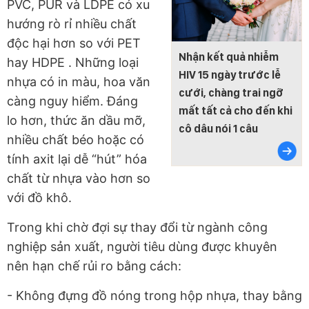
PVC, PUR và LDPE có xu
hướng rò rỉ nhiều chất
độc hại hơn so với PET
Nhận kết quả nhiễm
hay HDPE
. Những loại
HIV 15 ngày trước lễ
nhựa có in màu, hoa văn
cưới, chàng trai ngỡ
càng nguy hiểm. Đáng
mất tất cả cho đến khi
lo hơn, thức ăn dầu mỡ,
cô dâu nói 1 câu
nhiều chất béo hoặc có
tính axit lại dễ “hút” hóa
chất từ nhựa vào hơn so
với đồ khô.
Trong khi chờ đợi sự thay đổi từ ngành công
nghiệp sản xuất, người tiêu dùng được khuyên
nên hạn chế rủi ro bằng cách:
- Không đựng đồ nóng trong hộp nhựa, thay bằng