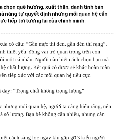
a chọn quê hương, xuất thân, danh tính bản
hả năng tự quyết định những mối quan hệ cần
c tiếp tới tương lai của chính mình.
ưa có câu: “Gần mực thì đen, gần đèn thì rạng”.
nh thiết yếu, đóng vai trò quan trọng trên con
mỗi một cá nhân. Người nào biết cách chọn bạn mà
 hệ chất lượng. Kết quả có được sẽ khác hoàn toàn
ên tiếp xúc với các mối quan hệ tiêu cực.
ã dạy: “Trọng chất không trọng lượng”.
c những mối quan hệ, người ta càng hiểu rằng, nên
 là số lượng. Bạn bè không cần nhiều, nhưng cần
iết cách sàng lọc ngay khi gặp gỡ 3 kiểu người