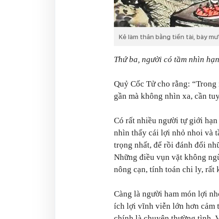
Kẻ làm thân bằng tiền tài, bày mưu
Thứ ba, người có tầm nhìn hạ
Quỷ Cốc Tử cho rằng: “Trong mắ
gần mà không nhìn xa, cần tuy
Có rất nhiều người tự giới hạ
nhìn thấy cái lợi nhỏ nhoi và 
trọng nhất, để rồi đánh đổi n
Những điều vụn vặt không ngừ
nông cạn, tính toán chi ly, rất 
Càng là người ham món lợi nhỏ
ích lợi vĩnh viễn lớn hơn cảm t
chính là chuyện thường tình. 