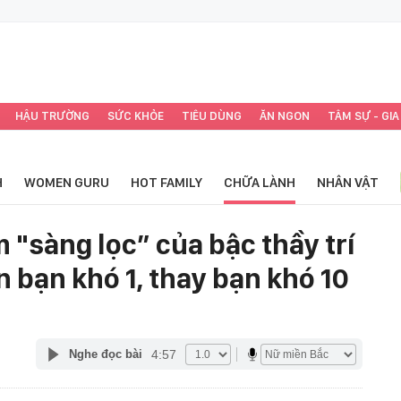
HẬU TRƯỜNG
SỨC KHỎE
TIÊU DÙNG
ĂN NGON
TÂM SỰ - GIA
H
WOMEN GURU
HOT FAMILY
CHỮA LÀNH
NHÂN VẬT
 "sàng lọc” của bậc thầy trí
 bạn khó 1, thay bạn khó 10
4:57
Nghe đọc bài