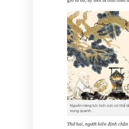
giờ từ bỏ, ấy mới là tinh thần
Nguồn năng lực tích cực có thể l
xung quanh.
Thứ hai, người kiên định chân