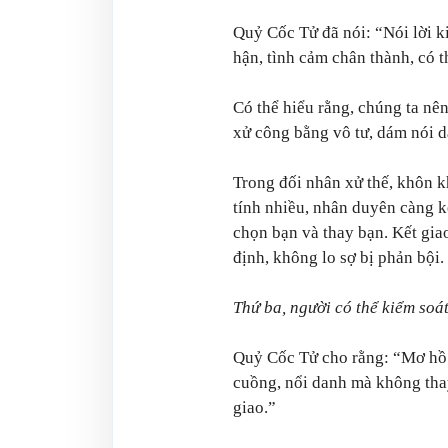
Quỷ Cốc Tử đã nói: “Nói lời k
hận, tình cảm chân thành, có t
Có thể hiểu rằng, chúng ta nên
xử công bằng vô tư, dám nói d
Trong đối nhân xử thế, khôn 
tính nhiều, nhân duyên càng k
chọn bạn và thay bạn. Kết gia
định, không lo sợ bị phản bội.
Thứ ba, người có thể kiểm soá
Quỷ Cốc Tử cho rằng: “Mơ hồ
cuồng, nổi danh mà không thay
giao.”