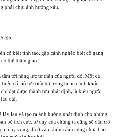
g phải chịu ảnh hưởng xấu.
nh táo
n cố biết tỉnh táo, gặp cảnh nghèo biết cố gắng,
 có thể thâm giao.”
 tâm tới năng lực tự thân của người đó. Một cá
 biến cố, nỗ lực tiến bộ trong hoàn cảnh khốn
m chí đạt được thành tựu nhất định, là kiểu người
lâu dài.
ể lây lan và tạo ra ảnh hưởng nhất định cho những
ạn bè tích cực, tư duy của chúng ta cũng sẽ dần trở
g, có hy vọng, dù ở vào khốn cảnh cũng chưa bao