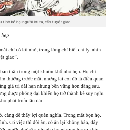
 tính kế hại người lợi ta, cần tuyệt giao.
n hẹp
t chỉ có lợi nhỏ, trong lòng chỉ biết chi ly, nhìn
ệt giao”.
n bản thân trong một khuôn khổ nhỏ hẹp. Họ chỉ
tầm thường trước mắt, nhưng lại coi đó là điều quan
hững giá trị dài hạn nhưng bền vững hơn đằng sau.
ng được phóng đại khiến họ trở thành kẻ suy nghĩ
khó phát triển lâu dài.
, càng dễ thấy lợi quên nghĩa. Trong mắt bọn họ,
ình. Có việc thì đòi ân, có ân lại không báo, đây
Với người như vậy, nhanh chóng sàng lọc ra khỏi