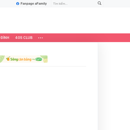
Fanpage aFamily
 ĐÌNH
40S CLUB