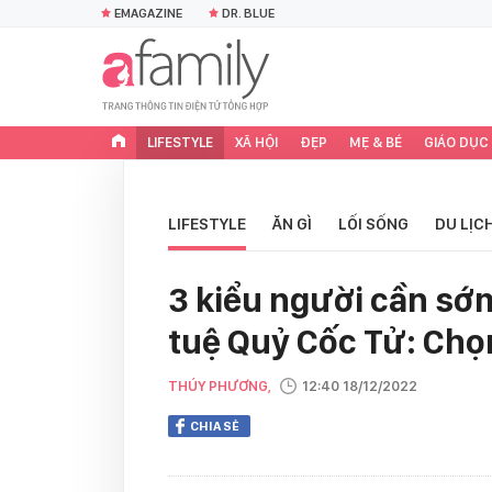
EMAGAZINE
DR. BLUE
LIFESTYLE
XÃ HỘI
ĐẸP
MẸ & BÉ
GIÁO DỤC
LIFESTYLE
ĂN GÌ
LỐI SỐNG
DU LỊC
3 kiểu người cần sớm
tuệ Quỷ Cốc Tử: Chọn
THÚY PHƯƠNG,
12:40 18/12/2022
CHIA SẺ