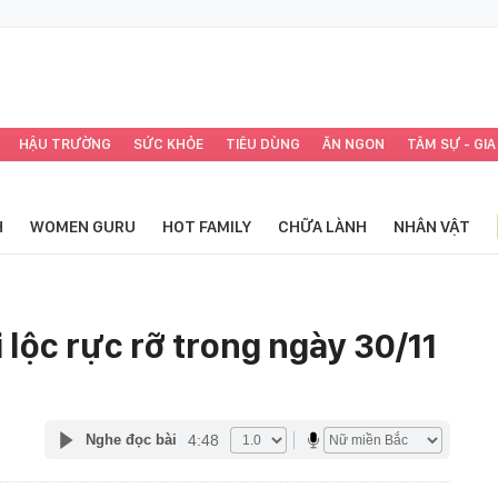
HẬU TRƯỜNG
SỨC KHỎE
TIÊU DÙNG
ĂN NGON
TÂM SỰ - GIA
H
WOMEN GURU
HOT FAMILY
CHỮA LÀNH
NHÂN VẬT
 lộc rực rỡ trong ngày 30/11
4:48
Nghe đọc bài