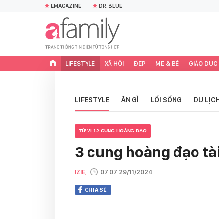
EMAGAZINE
DR. BLUE
LIFESTYLE
XÃ HỘI
ĐẸP
MẸ & BÉ
GIÁO DỤC
LIFESTYLE
ĂN GÌ
LỐI SỐNG
DU LỊC
TỬ VI 12 CUNG HOÀNG ĐẠO
3 cung hoàng đạo tài
IZIE,
07:07 29/11/2024
CHIA SẺ