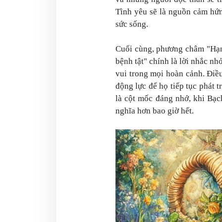
Tình yêu sẽ là nguồn cảm hứn
sức sống.
Cuối cùng, phương châm "Hạnh
bệnh tật" chính là lời nhắc n
vui trong mọi hoàn cảnh. Điề
động lực để họ tiếp tục phát t
là cột mốc đáng nhớ, khi Bạ
nghĩa hơn bao giờ hết.