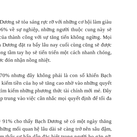
Dương sẽ tỏa sáng rực rỡ với những cơ hội làm giàu
 96% về sự nghiệp, những người thuộc cung này sẽ
của thành công với sự tăng tiến không ngừng. Mọi
 Dương đặt ra bấy lâu nay cuối cùng cũng sẽ được
ng tầm tay họ sẽ tiến triển một cách nhanh chóng,
ợc đón nhận nồng nhiệt.
t 70% nhưng đây không phải là con số khiến Bạch
 kiếm tiền của họ sẽ tăng cao nhờ vào những quyết
c tìm kiếm những phương thức tài chính mới mẻ. Đây
p trung vào việc cân nhắc mọi quyết định để tối đa
 lệ 91% cho thấy Bạch Dương sẽ có một ngày thăng
hững mối quan hệ lâu dài sẽ càng trở nên sâu đậm,
ìm thấy sự hấp dẫn đặc biệt trong người họ gặp gỡ.