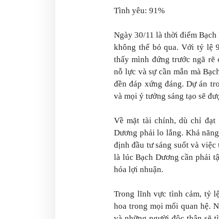
Tình yêu: 91%
Ngày 30/11 là thời điểm Bạch 
không thể bỏ qua. Với tỷ lệ
thấy mình đứng trước ngã rẽ 
nỗ lực và sự cần mẫn mà Bạch
đền đáp xứng đáng. Dự án tro
và mọi ý tưởng sáng tạo sẽ đư
Về mặt tài chính, dù chỉ đạ
Dương phải lo lắng. Khả năng
định đầu tư sáng suốt và việ
là lúc Bạch Dương cần phải tậ
hóa lợi nhuận.
Trong lĩnh vực tình cảm, tỷ
hoa trong mọi mối quan hệ. N
và những người độc thân sẽ t