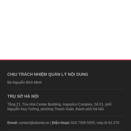
CHỊU TRÁCH NHIỆM QUẢN LÝ NỘI DUNG
Bà Nguyễn Bích Minh
TRỤ SỞ HÀ NỘI
Tầng 21, Tòa nhà Center Building, Hapulico Complex, Số 01, phố
Nguyễn Huy Tưởng, phường Thanh Xuân, thành phố Hà Nội
Email:
contact@afamily.vn |
Điện thoại:
024 7309 5555, máy lẻ 62.370