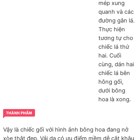
mép xung
quanh và các
đường gân lá.
Thực hiện
tương tự cho
chiếc lá thứ
hai. Cuối
cùng, dán hai
chiếc lá bên
hông gối,
dưới bông
hoa là xong.
Vậy là chiếc gối với hình ảnh bông hoa đang nở
xòe thật đẹp. Vải dạ có ưu điểm mềm dễ cắt khâu