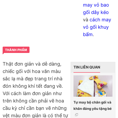
may vỏ bao
gối dây kéo
và
cách may
vỏ gối khuy
bấm
.
Thật đơn giản và dễ dàng,
TIN LIÊN QUAN
chiếc gối với hoa văn màu
sắc lạ mà đẹp trang trí nhà
đón không khí tết đang về.
Với cách làm đơn giản như
trên không cần phải vẽ hoa
Tự may bộ chăn gối và
cầu kỳ chỉ cần bạn vẽ những
khăn đáng yêu tặng bé
vệt màu đơn giản là có thể tự