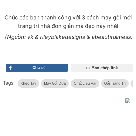
Chúc các bạn thành công với 3 cách may gối mới
trang trí nhà đơn giản mà đẹp này nhé!
(Nguồn: vk & rileyblakedesigns & abeautifulmess)
Chia sẻ
Sao chép link
Tags:
Khéo Tay
May Gối Dựa
Chất Liệu Vải
Gối Trang Trí
G