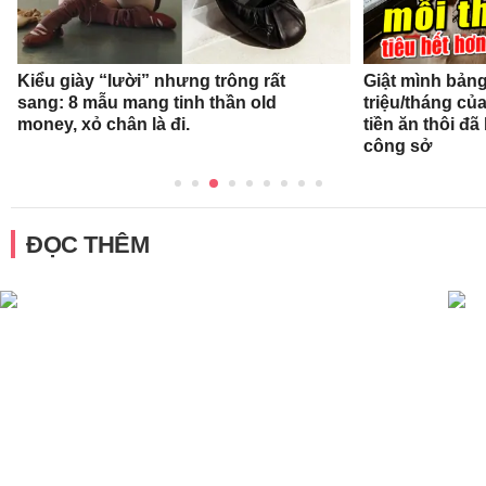
Kiểu giày “lười” nhưng trông rất
Giật mình bảng 
sang: 8 mẫu mang tinh thần old
triệu/tháng củ
money, xỏ chân là đi.
tiền ăn thôi đ
công sở
ĐỌC THÊM