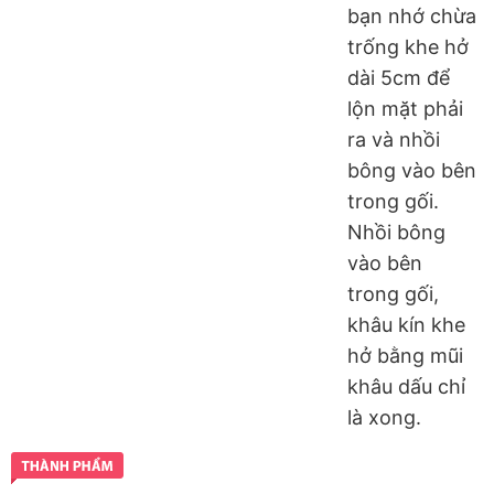
bạn nhớ chừa
trống khe hở
dài 5cm để
lộn mặt phải
ra và nhồi
bông vào bên
trong gối.
Nhồi bông
vào bên
trong gối,
khâu kín khe
hở bằng mũi
khâu dấu chỉ
là xong.