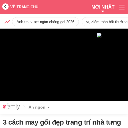
MỚI NHẤT
VỀ TRANG CHỦ
Anh trai vượt ngàn chông gai 2026
vụ điểm toán bất thường
Ăn ngon
3 cách may gối đẹp trang trí nhà tưng