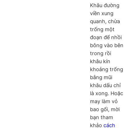
Khâu đường
viền xung
quanh, chừa
trống một
đoạn để nhồi
bông vào bên
trong rồi
khâu kín
khoảng trống
bằng mũi
khâu dấu chỉ
là xong. Hoặc
may làm vỏ
bao gối, mời
bạn tham
khảo
cách