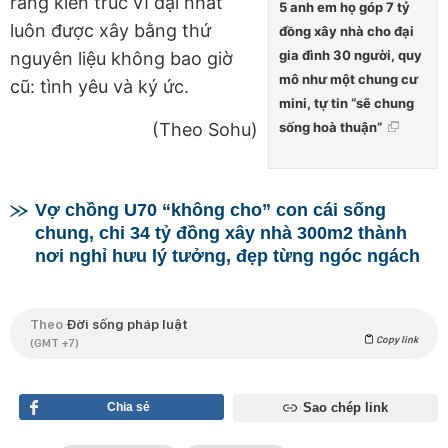
rằng kiến trúc vĩ đại nhất
5 anh em họ góp 7 tỷ
luôn được xây bằng thứ
đồng xây nhà cho đại
gia đình 30 người, quy
nguyên liệu không bao giờ
mô như một chung cư
cũ: tình yêu và ký ức.
mini, tự tin “sẽ chung
(Theo Sohu)
sống hoà thuận”
Vợ chồng U70 “không cho” con cái sống
chung, chi 34 tỷ đồng xây nhà 300m2 thành
nơi nghỉ hưu lý tưởng, đẹp từng ngóc ngách
Theo
Đời sống pháp luật
Copy link
(GMT +7)
Chia sẻ
Sao chép link