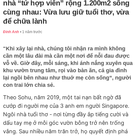
nhà “tứ hợp viên” rộng 1.200m2 sống
cùng nhau: Vừa lưu giữ tuổi thơ, vừa
để chữa lành
Đinh Anh
1 năm trước
"Khi xây lại nhà, chúng tôi nhận ra mình không
cần một lâu đài mà cần một nơi để nỗi đau được
vỗ về. Giờ đây, mỗi sáng, khi ánh nắng xuyên qua
khu vườn trung tâm, rọi vào bàn ăn, cả gia đình
lại ngồi bên nhau như thuở mẹ còn sống”, người
con trai lớn chia sẻ.
Theo Sohu, năm 2019, một tai nạn bất ngờ đã
cướp đi người mẹ của 3 anh em người Singapore.
Ngôi nhà tuổi thơ - nơi từng đầy ắp tiếng cười và
dấu tay mẹ ở mỗi góc vườn bỗng trở nên trống
vắng. Sau nhiều năm trăn trở, họ quyết định phá