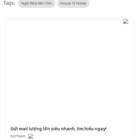
Tags:
Ngôi Nhà Mơ Ước
House N Home
Gửi mail lượng lớn siêu nhanh, tìm hiểu ngay!
bizfly.vn