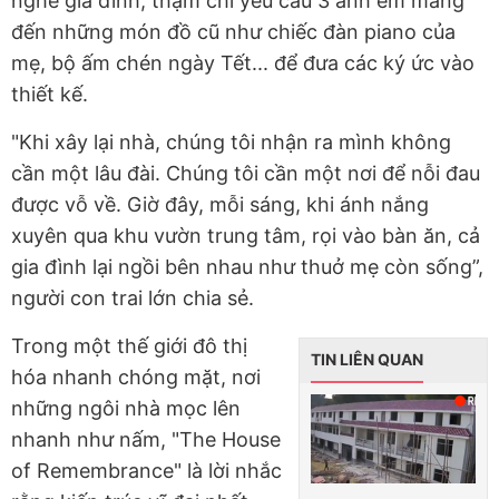
nghe gia đình, thậm chí yêu cầu 3 anh em mang
đến những món đồ cũ như chiếc đàn piano của
mẹ, bộ ấm chén ngày Tết... để đưa các ký ức vào
thiết kế.
"Khi xây lại nhà, chúng tôi nhận ra mình không
cần một lâu đài. Chúng tôi cần một nơi để nỗi đau
được vỗ về. Giờ đây, mỗi sáng, khi ánh nắng
xuyên qua khu vườn trung tâm, rọi vào bàn ăn, cả
gia đình lại ngồi bên nhau như thuở mẹ còn sống”,
người con trai lớn chia sẻ.
Trong một thế giới đô thị
TIN LIÊN QUAN
hóa nhanh chóng mặt, nơi
những ngôi nhà mọc lên
nhanh như nấm, "The House
of Remembrance" là lời nhắc