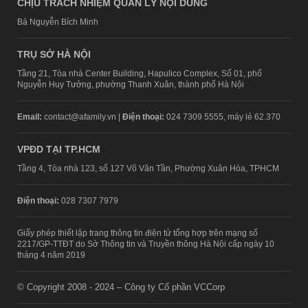
CHỊU TRÁCH NHIỆM QUẢN LÝ NỘI DUNG
Bà Nguyễn Bích Minh
TRỤ SỞ HÀ NỘI
Tầng 21, Tòa nhà Center Building, Hapulico Complex, Số 01, phố
Nguyễn Huy Tưởng, phường Thanh Xuân, thành phố Hà Nội
Email:
contact@afamily.vn |
Điện thoại:
024 7309 5555, máy lẻ 62.370
VPĐD TẠI TP.HCM
Tầng 4, Tòa nhà 123, số 127 Võ Văn Tần, Phường Xuân Hòa, TPHCM
Điện thoại:
028 7307 7979
Giấy phép thiết lập trang thông tin điện tử tổng hợp trên mạng số
2217/GP-TTĐT do Sở Thông tin và Truyền thông Hà Nội cấp ngày 10
tháng 4 năm 2019
© Copyright 2008 - 2024 – Công ty Cổ phần VCCorp