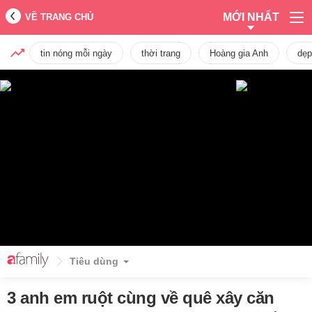
MỚI NHẤT
VỀ TRANG CHỦ
tin nóng mỗi ngày
thời trang
Hoàng gia Anh
dẹp
Tiêu dùng
3 anh em ruột cùng về quê xây căn