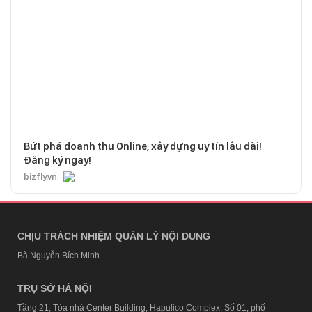
Bứt phá doanh thu Online, xây dựng uy tín lâu dài!
Đăng ký ngay!
bizfly.vn
CHỊU TRÁCH NHIỆM QUẢN LÝ NỘI DUNG
Bà Nguyễn Bích Minh
TRỤ SỞ HÀ NỘI
Tầng 21, Tòa nhà Center Building, Hapulico Complex, Số 01, phố