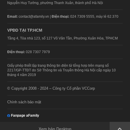
Nguyễn Huy Tưởng, phường Thanh Xuân, thành phố Hà Nội
Email:
contact@afamily.vn |
Điện thoại:
024 7309 5555, máy lẻ 62.370
VPĐD TẠI TP.HCM
Tầng 4, Tòa nhà 123, số 127 Võ Văn Tần, Phường Xuân Hòa, TPHCM
Điện thoại:
028 7307 7979
Giấy phép thiết lập trang thông tin điện tử tổng hợp trên mạng số
2217/GP-TTĐT do Sở Thông tin và Truyền thông Hà Nội cấp ngày 10
tháng 4 năm 2019
© Copyright 2008 - 2024 – Công ty Cổ phần VCCorp
Chính sách bảo mật
Fanpage aFamily
Xem bản Desktop