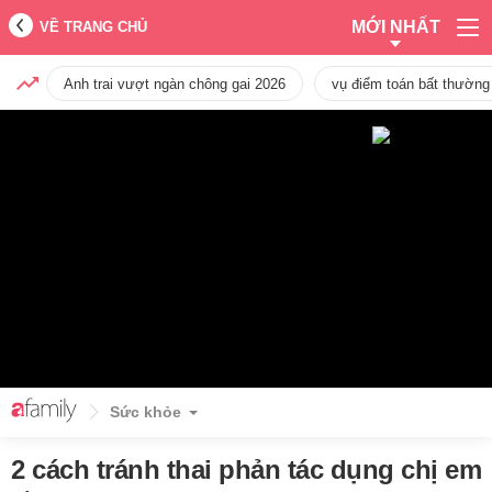
MỚI NHẤT
VỀ TRANG CHỦ
Anh trai vượt ngàn chông gai 2026
vụ điểm toán bất thường
Sức khỏe
2 cách tránh thai phản tác dụng chị em