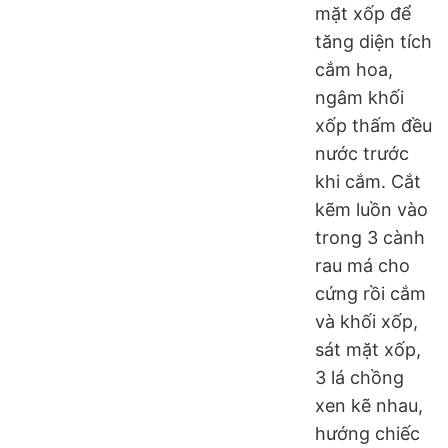
mặt xốp để
tăng diện tích
cắm hoa,
ngâm khối
xốp thấm đều
nước trước
khi cắm. Cắt
kẽm luồn vào
trong 3 cành
rau má cho
cứng rồi cắm
và khối xốp,
sát mặt xốp,
3 lá chồng
xen kẽ nhau,
hướng chiếc