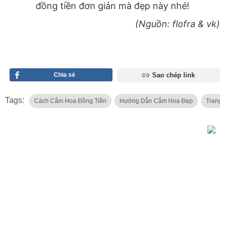
đồng tiền đơn giản mà đẹp này nhé!
(Nguồn: flofra & vk)
Chia sẻ
Sao chép link
Tags:
Cách Cắm Hoa Đồng Tiền
Hướng Dẫn Cắm Hoa Đẹp
Trang 