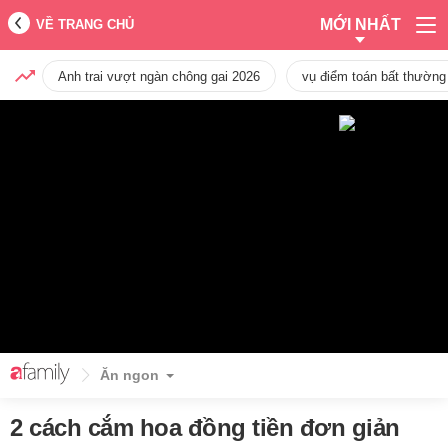
MỚI NHẤT
VỀ TRANG CHỦ
Anh trai vượt ngàn chông gai 2026
vụ điểm toán bất thường
Ăn ngon
2 cách cắm hoa đồng tiền đơn giản