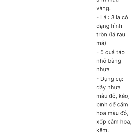
vàng.
- Lá : 3 lá có
dạng hình
tròn (lá rau
má)
- 5 quả táo
nhỏ bằng
nhựa
- Dụng cụ:
dây nhựa
màu đỏ, kéo,
bình để cắm
hoa màu đỏ,
xốp cắm hoa,
kẽm.