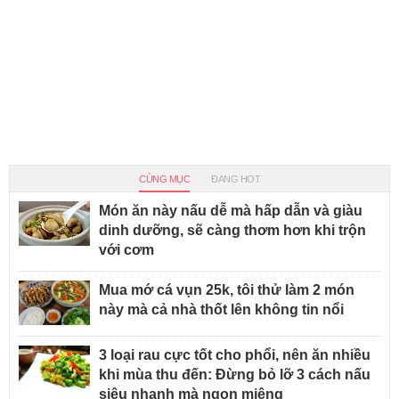
CÙNG MỤC
ĐANG HOT
Món ăn này nấu dễ mà hấp dẫn và giàu
dinh dưỡng, sẽ càng thơm hơn khi trộn
với cơm
Mua mớ cá vụn 25k, tôi thử làm 2 món
này mà cả nhà thốt lên không tin nổi
3 loại rau cực tốt cho phổi, nên ăn nhiều
khi mùa thu đến: Đừng bỏ lỡ 3 cách nấu
siêu nhanh mà ngon miệng