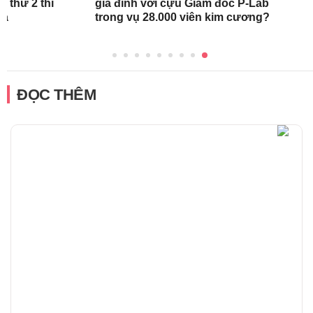
 thứ 2 thì
gia đình với cựu Giám đốc P-Lab
ra
trong vụ 28.000 viên kim cương?
ĐỌC THÊM