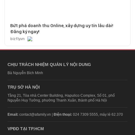
Bứt phá doanh thu Online, xây dựng uy tín lâu dài!
Đăng ký ngay!
bizfly.vn
CHỊU TRÁCH NHIỆM QUẢN LÝ NỘI DUNG
Bà Nguyễn Bích Minh
TRỤ SỞ HÀ NỘI
Tầng 21, Tòa nhà Center Building, Hapulico Complex, Số 01, phố
Nguyễn Huy Tưởng, phường Thanh Xuân, thành phố Hà Nội
Email:
contact@afamily.vn |
Điện thoại:
024 7309 5555, máy lẻ 62.370
VPĐD TẠI TP.HCM