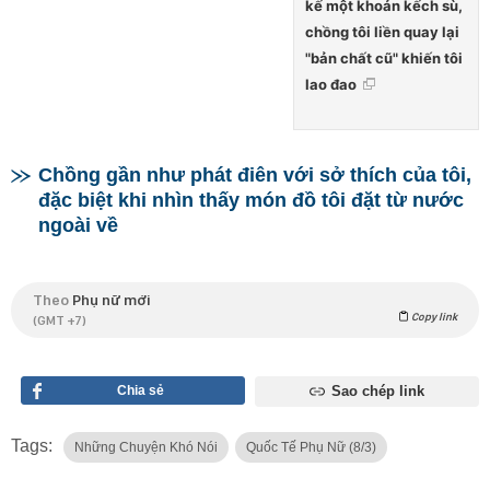
kế một khoản kếch sù,
chồng tôi liền quay lại
"bản chất cũ" khiến tôi
lao đao
Chồng gần như phát điên với sở thích của tôi,
đặc biệt khi nhìn thấy món đồ tôi đặt từ nước
ngoài về
Theo
Phụ nữ mới
Copy link
(GMT +7)
Chia sẻ
Sao chép link
Tags:
Những Chuyện Khó Nói
Quốc Tế Phụ Nữ (8/3)