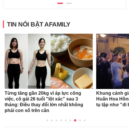
TIN NỔI BẬT AFAMILY
Từng tăng gần 20kg vì áp lực công
Khung cảnh gi
việc, cô gái 26 tuổi "lột xác" sau 3
Huấn Hoa Hồng
tháng: Điều thay đổi lớn nhất không
tụ tập như "đi 
phải con số trên cân