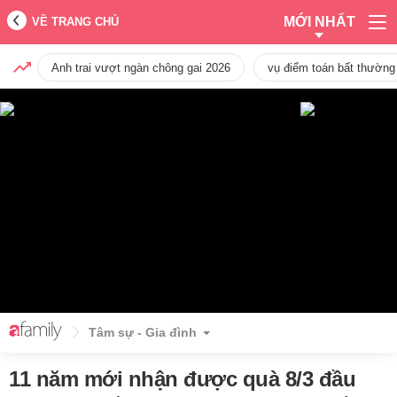
MỚI NHẤT
VỀ TRANG CHỦ
Anh trai vượt ngàn chông gai 2026
vụ điểm toán bất thường
Tâm sự - Gia đình
11 năm mới nhận được quà 8/3 đầu