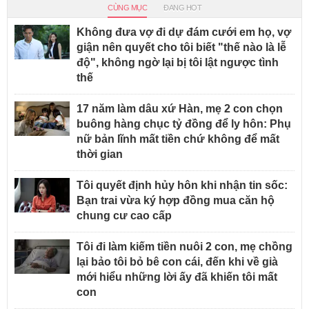
CÙNG MỤC
ĐANG HOT
Không đưa vợ đi dự đám cưới em họ, vợ
giận nên quyết cho tôi biết "thế nào là lễ
độ", không ngờ lại bị tôi lật ngược tình
thế
17 năm làm dâu xứ Hàn, mẹ 2 con chọn
buông hàng chục tỷ đồng để ly hôn: Phụ
nữ bản lĩnh mất tiền chứ không để mất
thời gian
Tôi quyết định hủy hôn khi nhận tin sốc:
Bạn trai vừa ký hợp đồng mua căn hộ
chung cư cao cấp
Tôi đi làm kiếm tiền nuôi 2 con, mẹ chồng
lại bảo tôi bỏ bê con cái, đến khi về già
mới hiểu những lời ấy đã khiến tôi mất
con