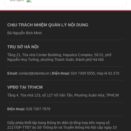
CHỊU TRÁCH NHIỆM QUẢN LÝ NỘI DUNG
Bà Nguyễn Bích Minh
TRỤ SỞ HÀ NỘI
Tầng 21, Tòa nhà Center Building, Hapulico Complex, Số 01, phố
Nguyễn Huy Tưởng, phường Thanh Xuân, thành phố Hà Nội
Email:
contact@afamily.vn |
Điện thoại:
024 7309 5555, máy lẻ 62.370
VPĐD TẠI TP.HCM
Tầng 4, Tòa nhà 123, số 127 Võ Văn Tần, Phường Xuân Hòa, TPHCM
Điện thoại:
028 7307 7979
Giấy phép thiết lập trang thông tin điện tử tổng hợp trên mạng số
2217/GP-TTĐT do Sở Thông tin và Truyền thông Hà Nội cấp ngày 10