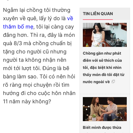
Ngẫm lại chồng tôi thường
TIN LIÊN QUAN
xuyên về quê, lấy lý do là
về
thăm bố mẹ
, tôi lại càng cay
đắng hơn. Thì ra, đây là món
quà 8/3 mà chồng chuẩn bị
tặng cho người cũ nhưng
Chồng gần như phát
người ta không nhận nên
điên với sở thích của
tôi, đặc biệt khi nhìn
mới tới lượt tôi. Đúng là bẽ
thấy món đồ tôi đặt từ
bàng làm sao. Tôi có nên hỏi
nước ngoài về
rõ ràng mọi chuyện rồi tìm
hướng đi cho cuộc hôn nhân
11 năm này không?
Biết mình được thừa