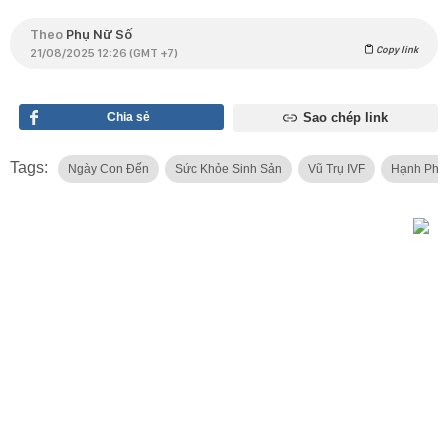
Theo
Phụ Nữ Số
Copy link
21/08/2025 12:26 (GMT +7)
Chia sẻ
Sao chép link
Tags:
Ngày Con Đến
Sức Khỏe Sinh Sản
Vũ Trụ IVF
Hạnh Phú