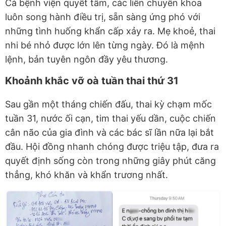
Cả bệnh viện quyết tâm, các liên chuyên khoa
luôn song hành điều trị, sẵn sàng ứng phó với
những tình huống khẩn cấp xảy ra. Mẹ khoẻ, thai
nhi bé nhỏ được lớn lên từng ngày. Đó là mệnh
lệnh, bản tuyên ngôn đầy yêu thương.
Khoảnh khắc vỡ oà tuần thai thứ 31
Sau gần một tháng chiến đấu, thai kỳ chạm mốc
tuần 31, nước ối cạn, tim thai yếu dần, cuộc chiến
cân não của gia đình và các bác sĩ lần nữa lại bắt
đầu. Hội đồng nhanh chóng được triệu tập, đưa ra
quyết định sống còn trong những giây phút căng
thẳng, khó khăn và khẩn trương nhất.