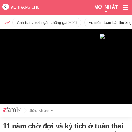
MỚI NHẤT
VỀ TRANG CHỦ
Anh trai vượt ngàn chông gai 2026
vụ điểm toán bất thường
Sức khỏe
11 năm chờ đợi và kỳ tích ở tuần thai