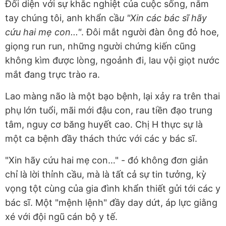
Đối diện với sự khắc nghiệt của cuộc sống, nắm
tay chúng tôi, anh khẩn cầ
u "Xin các bác sĩ hãy
cứu hai mẹ con..."
. Đôi mắt người đàn ông đỏ hoe,
giọng run run, những người chứng kiến cũng
không kìm được lòng, ngoảnh đi, lau vội giọt nước
mắt đang trực trào ra.
Lao màng não là một bạo bệnh, lại xảy ra trên thai
phụ lớn tuổi, mãi mới đậu con, rau tiền đạo trung
tâm, nguy cơ băng huyết cao. Chị H thực sự là
một ca bệnh đầy thách thức với các y bác sĩ.
"Xin hãy cứu hai mẹ con…" - đó không đơn giản
chỉ là lời thỉnh cầu, mà là tất cả sự tin tưởng, kỳ
vọng tột cùng của gia đình khẩn thiết gửi tới các y
bác sĩ. Một "mệnh lệnh" đầy day dứt, áp lực giằng
xé với đội ngũ cán bộ y tế.