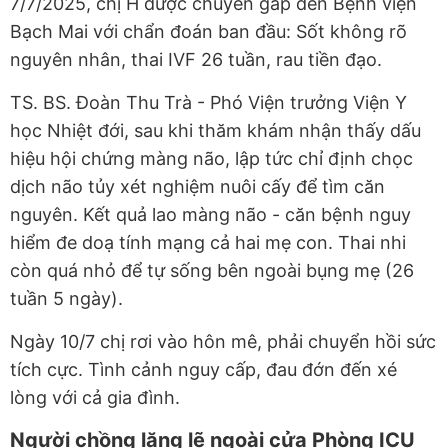
7/7/2025, chị H được chuyển gấp đến Bệnh viện
Bạch Mai với chẩn đoán ban đầu: Sốt không rõ
nguyên nhân, thai IVF 26 tuần, rau tiền đạo.
TS. BS. Đoàn Thu Trà - Phó Viện trưởng Viện Y
học Nhiệt đới, sau khi thăm khám nhận thấy dấu
hiệu hội chứng màng não, lập tức chỉ định chọc
dịch não tủy xét nghiệm nuôi cấy để tìm căn
nguyên. Kết quả lao màng não - căn bệnh nguy
hiểm đe doạ tính mạng cả hai mẹ con. Thai nhi
còn quá nhỏ để tự sống bên ngoài bụng mẹ (26
tuần 5 ngày).
Ngày 10/7 chị rơi vào hôn mê, phải chuyển hồi sức
tích cực. Tình cảnh nguy cấp, đau đớn đến xé
lòng với cả gia đình.
Người chồng lặng lẽ ngoài cửa Phòng ICU