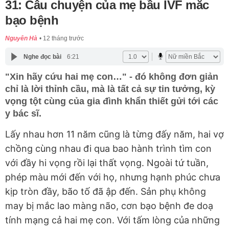
31: Câu chuyện của mẹ bầu IVF mắc
bạo bệnh
Nguyên Hà
12 tháng trước
Nghe đọc bài
6:21
"Xin hãy cứu hai mẹ con…" - đó không đơn giản
chỉ là lời thỉnh cầu, mà là tất cả sự tin tưởng, kỳ
vọng tột cùng của gia đình khẩn thiết gửi tới các
y bác sĩ.
Lấy nhau hơn 11 năm cũng là từng đấy năm, hai vợ
chồng cùng nhau đi qua bao hành trình tìm con
với đầy hi vọng rồi lại thất vọng. Ngoài tứ tuần,
phép màu mới đến với họ, nhưng hạnh phúc chưa
kịp tròn đầy, bão tố đã ập đến. Sản phụ không
may bị mắc lao màng não, cơn bạo bệnh đe doạ
tính mạng cả hai mẹ con. Với tấm lòng của những