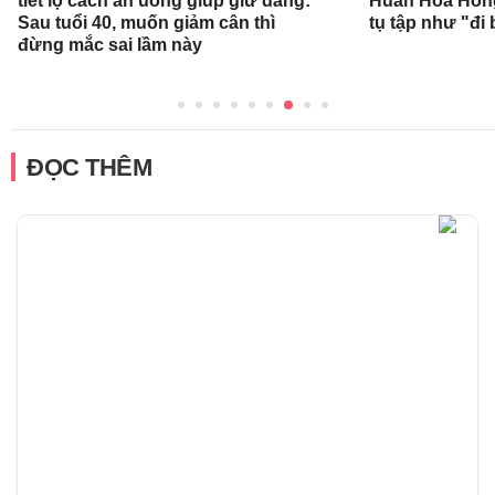
tiết lộ cách ăn uống giúp giữ dáng:
Huấn Hoa Hồng
Sau tuổi 40, muốn giảm cân thì
tụ tập như "đi 
đừng mắc sai lầm này
ĐỌC THÊM