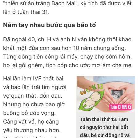
"thiên sứ áo trắng Bạch Mai", kỳ tích đã được viết
lên ở tuần thai 31.
Nắm tay nhau bước qua bão tố
Đã ngoài 40, chị H và anh N vẫn không thôi khao
khát một đứa con sau hơn 10 năm chung sống.
Từng đồng tiền công lái máy, chạy chợ sớm hôm,
họ lại gói ghém, tích cóp cho ước mơ làm cha mẹ.
Hai lần làm IVF thất bại
và bao lần trái tim người
vợ quặn thắt, đớn đau.
Nhưng họ chưa bao giờ
buông bỏ ước vọng.
Tuần thai thứ 13: Tam
Càng vất vả, họ càng
cá nguyệt thứ hai bắt
yêu thương nhau hơn.
đầu, bé cử động rõ và