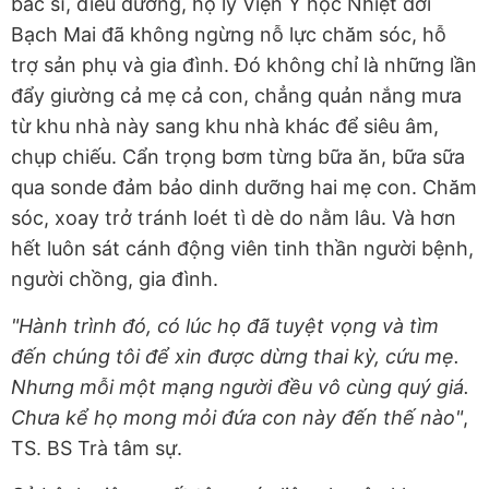
bác sĩ, điều dưỡng, hộ lý Viện Y học Nhiệt đới
Bạch Mai đã không ngừng nỗ lực chăm sóc, hỗ
trợ sản phụ và gia đình. Đó không chỉ là những lần
đẩy giường cả mẹ cả con, chẳng quản nắng mưa
từ khu nhà này sang khu nhà khác để siêu âm,
chụp chiếu. Cẩn trọng bơm từng bữa ăn, bữa sữa
qua sonde đảm bảo dinh dưỡng hai mẹ con. Chăm
sóc, xoay trở tránh loét tì dè do nằm lâu. Và hơn
hết luôn sát cánh động viên tinh thần người bệnh,
người chồng, gia đình.
"Hành trình đó, có lúc họ đã tuyệt vọng và tìm
đến chúng tôi để xin được dừng thai kỳ, cứu mẹ.
Nhưng mỗi một mạng người đều vô cùng quý giá.
Chưa kể họ mong mỏi đứa con này đến thế nào"
,
TS. BS Trà tâm sự.