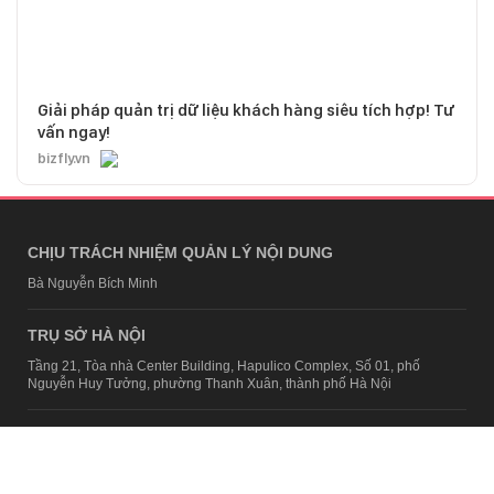
Giải pháp quản trị dữ liệu khách hàng siêu tích hợp! Tư
vấn ngay!
bizfly.vn
CHỊU TRÁCH NHIỆM QUẢN LÝ NỘI DUNG
Bà Nguyễn Bích Minh
TRỤ SỞ HÀ NỘI
Tầng 21, Tòa nhà Center Building, Hapulico Complex, Số 01, phố
Nguyễn Huy Tưởng, phường Thanh Xuân, thành phố Hà Nội
Email:
contact@afamily.vn |
Điện thoại:
024 7309 5555, máy lẻ 62.370
VPĐD TẠI TP.HCM