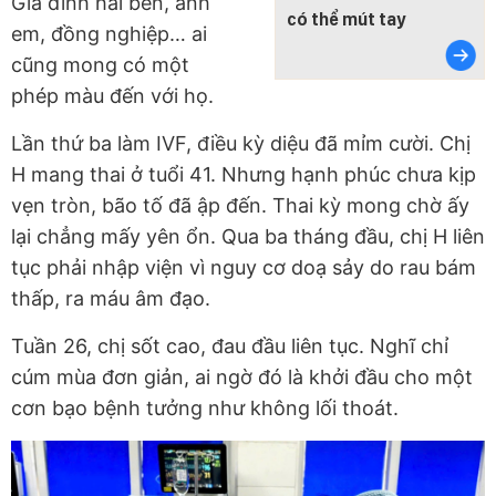
Gia đình hai bên, anh
có thể mút tay
em, đồng nghiệp… ai
cũng mong có một
phép màu đến với họ.
Lần thứ ba làm IVF, điều kỳ diệu đã mỉm cười. Chị
H mang thai ở tuổi 41. Nhưng hạnh phúc chưa kịp
vẹn tròn, bão tố đã ập đến. Thai kỳ mong chờ ấy
lại chẳng mấy yên ổn. Qua ba tháng đầu, chị H liên
tục phải nhập viện vì nguy cơ doạ sảy do rau bám
thấp, ra máu âm đạo.
Tuần 26, chị sốt cao, đau đầu liên tục. Nghĩ chỉ
cúm mùa đơn giản, ai ngờ đó là khởi đầu cho một
cơn bạo bệnh tưởng như không lối thoát.