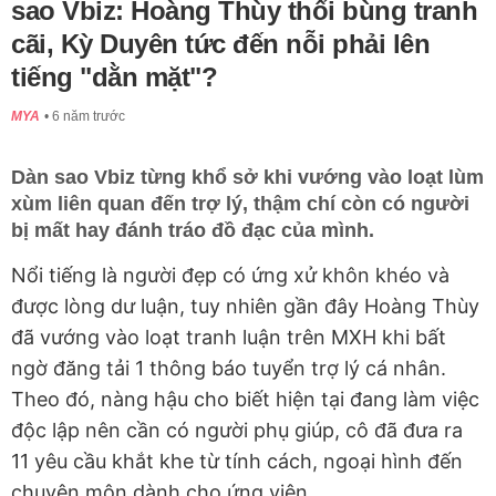
sao Vbiz: Hoàng Thùy thổi bùng tranh
cãi, Kỳ Duyên tức đến nỗi phải lên
tiếng "dằn mặt"?
MYA
6 năm trước
Dàn sao Vbiz từng khổ sở khi vướng vào loạt lùm
xùm liên quan đến trợ lý, thậm chí còn có người
bị mất hay đánh tráo đồ đạc của mình.
Nổi tiếng là người đẹp có ứng xử khôn khéo và
được lòng dư luận, tuy nhiên gần đây Hoàng Thùy
đã vướng vào loạt tranh luận trên MXH khi bất
ngờ đăng tải 1 thông báo tuyển trợ lý cá nhân.
Theo đó, nàng hậu cho biết hiện tại đang làm việc
độc lập nên cần có người phụ giúp, cô đã đưa ra
11
yêu cầu khắt khe từ tính cách, ngoại hình đến
chuyên môn dành cho ứng viên.