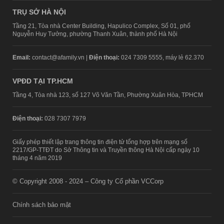
TRỤ SỞ HÀ NỘI
Tầng 21, Tòa nhà Center Building, Hapulico Complex, Số 01, phố
Nguyễn Huy Tưởng, phường Thanh Xuân, thành phố Hà Nội
Email:
contact@afamily.vn |
Điện thoại:
024 7309 5555, máy lẻ 62.370
VPĐD TẠI TP.HCM
Tầng 4, Tòa nhà 123, số 127 Võ Văn Tần, Phường Xuân Hòa, TPHCM
Điện thoại:
028 7307 7979
Giấy phép thiết lập trang thông tin điện tử tổng hợp trên mạng số
2217/GP-TTĐT do Sở Thông tin và Truyền thông Hà Nội cấp ngày 10
tháng 4 năm 2019
© Copyright 2008 - 2024 – Công ty Cổ phần VCCorp
Chính sách bảo mật