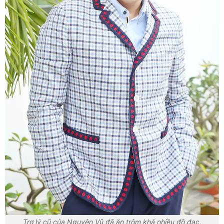
Trợ lý cũ của Nguyên Vũ đã ăn trộm khá nhiều đồ đạc,