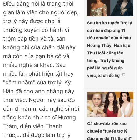
Điều đáng nói là trong thời
gian làm việc cho người đẹp,
trợ lý này được cho là
Sau ồn ào tuyển "trợ lý
thường xuyên có hành vi
cá nhân đáp ứng 11
tiêu chuẩn" của Á hậu
trộm cắp tiền và tài sản
Hoàng Thùy, Hoa hậu
không chỉ của chân dài này
Thu Hoài cũng lên
mà còn của bạn bè cô và
tiếng: Trợ lý không
nhiều nghệ sĩ khác. Sau
phải là người giúp
nhiều lần phát hiện tật hay
việc, xách đồ hộ
"cầm nhầm" của trợ lý, Kỳ
Hân đã cho anh chàng này
thôi việc. Người này sau đó
còn đi năn nỉ các nghệ sĩ nổi
tiếng khác như ca sĩ Hương
Cả showbiz xôn xao
Tràm, diễn viên Thanh
chuyện "tuyển trợ lý
Trúc,... để được làm trợ lý
đáp ứng đủ 11 tiêu chí",