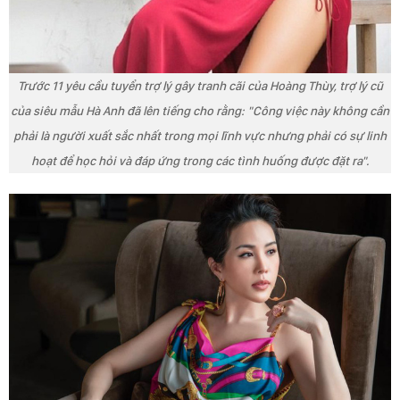
Trước 11 yêu cầu tuyển trợ lý gây tranh cãi của Hoàng Thùy, trợ lý cũ
của siêu mẫu Hà Anh đã lên tiếng cho rằng: "Công việc này không cần
phải là người xuất sắc nhất trong mọi lĩnh vực nhưng phải có sự linh
hoạt để học hỏi và đáp ứng trong các tình huống được đặt ra".