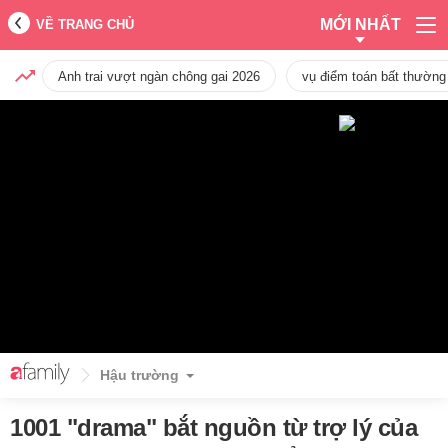
MỚI NHẤT
VỀ TRANG CHỦ
Anh trai vượt ngàn chông gai 2026
vụ điểm toán bất thường
Hậu trường
1001 "drama" bắt nguồn từ trợ lý của