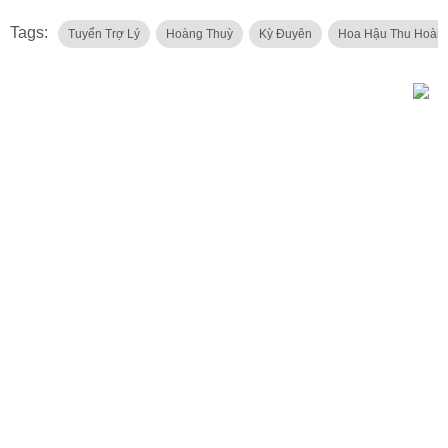
Tags:
Tuyển Trợ Lý
Hoàng Thuỳ
Kỳ Đuyên
Hoa Hậu Thu Hoài