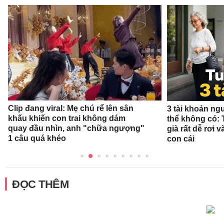
Clip đang viral: Mẹ chú rể lên sân
3 tài khoản ng
khấu khiến con trai không dám
thể không có: 
quay đầu nhìn, anh "chữa ngượng"
già rất dễ rơi
1 câu quá khéo
con cái
ĐỌC THÊM