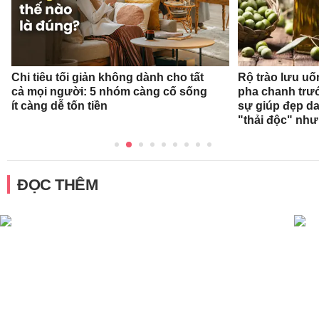
Chi tiêu tối giản không dành cho tất
Rộ trào lưu uốn
cả mọi người: 5 nhóm càng cố sống
pha chanh trướ
ít càng dễ tốn tiền
sự giúp đẹp da
"thải độc" như
ĐỌC THÊM