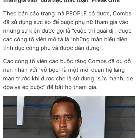
tham gia vào "bữa tiệc thác loạn" Freak Offs
Theo bản cáo trạng mà PEOPLE có được, Combs
đã sử dụng sức ép để buộc phụ nữ tham gia vào
những sự kiện được gọi là "cuộc thi quái dị", được
các công tố viên mô tả là "những màn biểu diễn
tình dục công phu và được dàn dựng".
Các công tố viên cáo buộc rằng Combs đã dụ dỗ
nạn nhân với "vỏ bọc" là một mối quan hệ lãng
mạn trước khi được cho là sử dụng "sức mạnh, đe
dọa và ép buộc" để bắt họ tham gia.