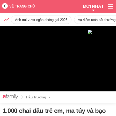
MỚI NHẤT
VỀ TRANG CHỦ
Anh trai vượt ngàn chông gai 2026
vụ điểm toán bất thường
Hậu trường
1.000 chai dầu trẻ em, ma túy và bạo