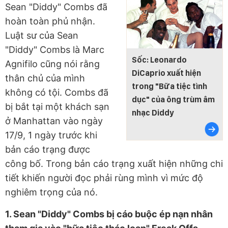
Sean "Diddy" Combs đã
hoàn toàn phủ nhận.
Luật sư của Sean
"Diddy" Combs là Marc
Sốc: Leonardo
Agnifilo cũng nói rằng
DiCaprio xuất hiện
thân chủ của mình
trong "Bữa tiệc tình
không có tội. Combs đã
dục" của ông trùm âm
bị bắt tại một khách sạn
nhạc Diddy
ở Manhattan vào ngày
17/9, 1 ngày trước khi
bản cáo trạng được
công bố. Trong bản cáo trạng xuất hiện những chi
tiết khiến người đọc phải rùng mình vì mức độ
nghiêm trọng của nó.
1. Sean "Diddy" Combs bị cáo buộc ép nạn nhân