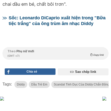
chai dầu em bé, chất bôi trơn".
Sốc: Leonardo DiCaprio xuất hiện trong "Bữa
tiệc trắng" của ông trùm âm nhạc Diddy
Theo
Phụ nữ mới
Copy link
(GMT +7)
Chia sẻ
Sao chép link
Tags:
Diddy
Dầu Trẻ Em
Scandal Tình Dục Của Diddy Chấn Động 