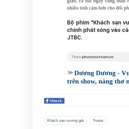
gian, cả hai ngày càng thấu 
nhiều tình cảm hơn cho đối p
Bộ phim "Khách sạn vư
chính phát sóng vào cá
JTBC.
Theo
phunuvietnam.vn
Dương Dương - Vươ
trên show, nàng thơ
Chia sẻ
Khách sạn vương giả
Yoona