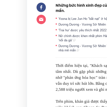
Những bức hình xinh đẹp củ
mẩn.
Yoona bị Lee Jun Ho "bắt nạt" ở 
Dương Dương - Vương Sở Nhiên si
'Trai hư' được yêu thích nhất 202
Nữ chính được khen nhất phim Hàn 
'nổi da gà'
Dương Dương - Vương Sở Nhiên "tì
nhà mê mẩn
Thời điểm hiện tại, "Khách 
tâm nhất. Dù gặp phải những 
nhờ "phản ứng hóa học" tràn
vẫn duy trì sức hút lớn. Bằng 
2,588 triệu người xem và ghi 
Trên phim, khán giả được thấ