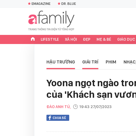
EMAGAZINE
DR. BLUE
LIFESTYLE
XÃ HỘI
ĐẸP
MẸ & BÉ
GIÁO DỤC
HẬU TRƯỜNG
GIẢI TRÍ
PHIM
NHẠC
Yoona ngọt ngào tro
của 'Khách sạn vươn
ĐÀO ANH TÚ,
19:43 27/07/2023
CHIA SẺ