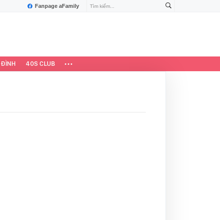
Fanpage aFamily
 ĐÌNH
40S CLUB