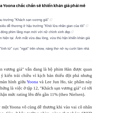
a Yoona chắc chắn sẽ khiến khán giả phải mê
hậu trường "Khách sạn vương giả"
êu dễ thương ở hậu trường "Khói lửa nhân gian của tôi"
2 đóng phim lãng mạn mới với nữ chính xinh đẹp
hiện tại: Ánh mắt vừa đau lòng, vừa thù hận khiến khán giả
nh tứ" cực "ngọt" trên show, nàng thơ nở nụ cười làm nhà
sạn vương giả" vẫn đang là bộ phim Hàn được quan
ý kiến trái chiều vì kịch bản thiếu đột phá nhưng
 màn hình giữa
Yoona
và Lee Jun Ho, tác phẩm này
chứng là việc ở tập 12, "Khách sạn vương giả" có tới
nhận mức rating lên đến gần 11% (theo Nielsen).
y một Yoona vô cùng dễ thương khi vào vai cô nhân