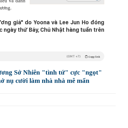
hiểu và dành
hương.
ơng giả" do Yoona và Lee Jun Ho đóng
c ngày thứ Bảy, Chủ Nhật hàng tuần trên
(GMT +7)
Copy link
ng Sở Nhiên "tình tứ" cực "ngọt"
 nở nụ cười làm nhà nhà mê mẩn