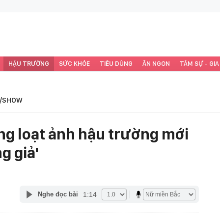
HẬU TRƯỜNG
SỨC KHỎE
TIÊU DÙNG
ĂN NGON
TÂM SỰ - GIA
/SHOW
ng loạt ảnh hậu trường mới
g giả'
1:14
Nghe đọc bài