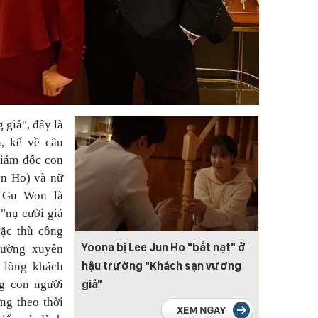
 giả", đây là
, kể về câu
giám đốc con
un Ho) và nữ
 Gu Won là
"nụ cười giả
đặc thù công
Yoona bị Lee Jun Ho "bắt nạt" ở
hường xuyên
hậu trường "Khách sạn vương
 lòng khách
giả"
g con người
ng theo thời