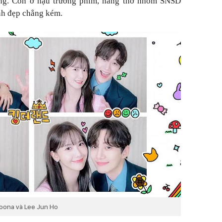
ng. Còn ở hậu trường phim, nàng thơ nhóm SNSD
nh đẹp chẳng kém.
oona và Lee Jun Ho