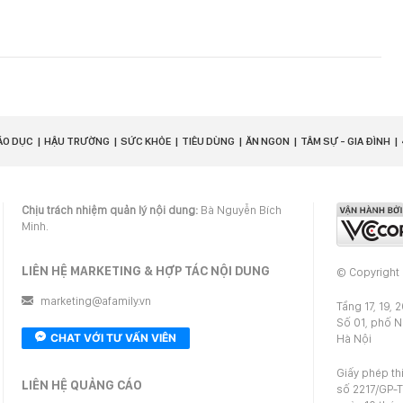
ÁO DỤC
HẬU TRƯỜNG
SỨC KHỎE
TIÊU DÙNG
ĂN NGON
TÂM SỰ - GIA ĐÌNH
Chịu trách nhiệm quản lý nội dung:
Bà Nguyễn Bích
Minh.
LIÊN HỆ MARKETING & HỢP TÁC NỘI DUNG
© Copyright
marketing@afamily.vn
Tầng 17, 19, 
Số 01, phố 
CHAT VỚI TƯ VẤN VIÊN
Hà Nội
Giấy phép th
LIÊN HỆ QUẢNG CÁO
số 2217/GP-T