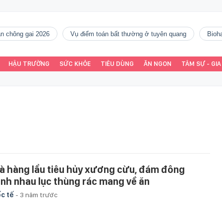
gàn chông gai 2026
vụ điểm toán bất thường ở tuyên quang
Bio
HẬU TRƯỜNG
SỨC KHỎE
TIÊU DÙNG
ĂN NGON
TÂM SỰ - GIA
à hàng lẩu tiêu hủy xương cừu, đám đông
anh nhau lục thùng rác mang về ăn
c tế
-
3 năm trước