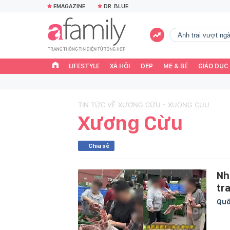
EMAGAZINE
DR. BLUE
Anh trai vượt n
LIFESTYLE
XÃ HỘI
ĐẸP
MẸ & BÉ
GIÁO DỤC
TIN TỨC VỀ XƯƠNG CỪU - XUONG CUU
Xương Cừu
Chia sẻ
Nh
tr
Quố