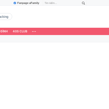
Fanpage aFamily
hacking
 ĐÌNH
40S CLUB