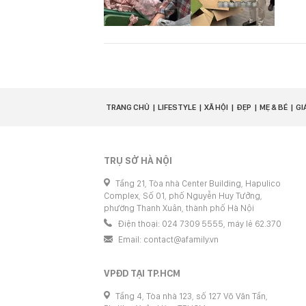
TRANG CHỦ
LIFESTYLE
XÃ HỘI
ĐẸP
MẸ & BÉ
GI
TRỤ SỞ HÀ NỘI
Tầng 21, Tòa nhà Center Building, Hapulico
Complex, Số 01, phố Nguyễn Huy Tưởng,
phường Thanh Xuân, thành phố Hà Nội
Điện thoại: 024 7309 5555, máy lẻ 62.370
Email:
contact@afamily.vn
VPĐD TẠI TP.HCM
Tầng 4, Tòa nhà 123, số 127 Võ Văn Tần,