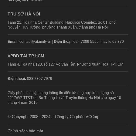
TRỤ SỞ HÀ NỘI
Tầng 21, Tòa nhà Center Building, Hapulico Complex, Số 01, phố
Nguyễn Huy Tưởng, phường Thanh Xuân, thành phố Hà Nội
Email:
contact@afamily.vn |
Điện thoại:
024 7309 5555, máy lẻ 62.370
VPĐD TẠI TP.HCM
Tầng 4, Tòa nhà 123, số 127 Võ Văn Tần, Phường Xuân Hòa, TPHCM
Điện thoại:
028 7307 7979
Giấy phép thiết lập trang thông tin điện tử tổng hợp trên mạng số
2217/GP-TTĐT do Sở Thông tin và Truyền thông Hà Nội cấp ngày 10
tháng 4 năm 2019
© Copyright 2008 - 2024 – Công ty Cổ phần VCCorp
Chính sách bảo mật