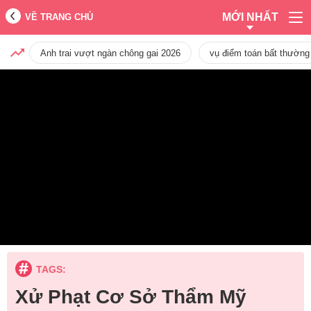
MỚI NHẤT
VỀ TRANG CHỦ
Anh trai vượt ngàn chông gai 2026
vụ điểm toán bất thường
TAGS:
Xử Phạt Cơ Sở Thẩm Mỹ