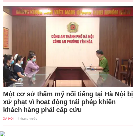
Một cơ sở thẩm mỹ nổi tiếng tại Hà Nội bị
xử phạt vì hoạt động trái phép khiến
khách hàng phải cấp cứu
XÃ HỘI
-
4 tháng trước