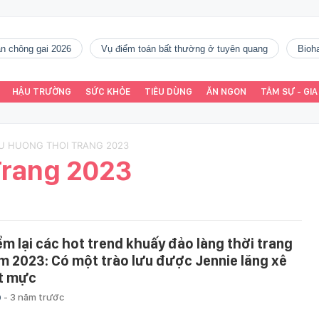
gàn chông gai 2026
vụ điểm toán bất thường ở tuyên quang
Bio
HẬU TRƯỜNG
SỨC KHỎE
TIÊU DÙNG
ĂN NGON
TÂM SỰ - GIA
XU HUONG THOI TRANG 2023
Trang 2023
ểm lại các hot trend khuấy đảo làng thời trang
m 2023: Có một trào lưu được Jennie lăng xê
t mực
p
-
3 năm trước