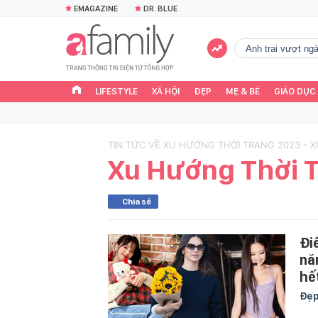
EMAGAZINE
DR. BLUE
Anh trai vượt n
LIFESTYLE
XÃ HỘI
ĐẸP
MẸ & BÉ
GIÁO DỤC
TIN TỨC VỀ XU HƯỚNG THỜI TRANG 2023 - 
Xu Hướng Thời 
Chia sẻ
Đi
nă
hế
Đẹ