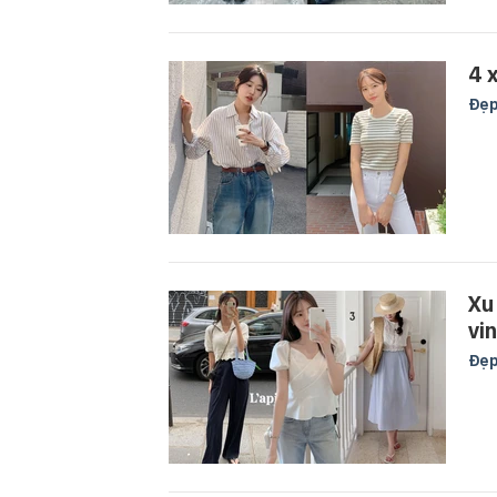
4 
Đẹ
Xu
vin
Đẹ