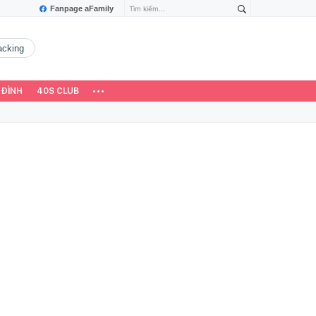
Fanpage aFamily
hacking
 ĐÌNH
40S CLUB