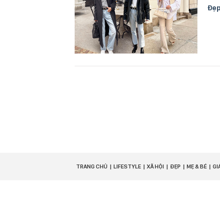
Đẹ
TRANG CHỦ
LIFESTYLE
XÃ HỘI
ĐẸP
MẸ & BÉ
GI
TRỤ SỞ HÀ NỘI