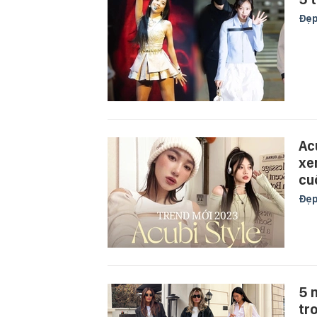
Đẹ
Ac
xe
cu
Đẹ
5 
tr