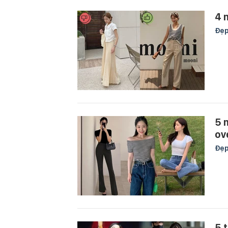
4 
Đẹ
5 
ov
Đẹ
5 