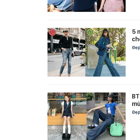
5 
ch
Đẹ
BT
mù
Đẹ