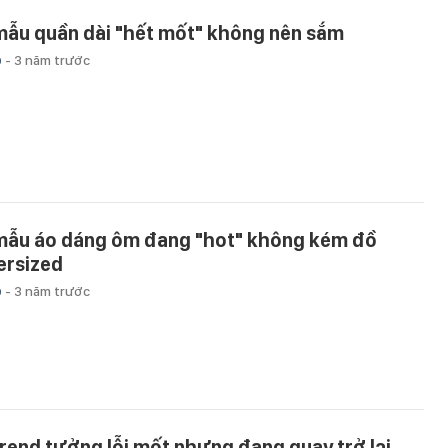
mẫu quần dài "hết mốt" không nên sắm
p
-
3 năm trước
mẫu áo dáng ôm đang "hot" không kém đồ
ersized
p
-
3 năm trước
trend tưởng lỗi mốt nhưng đang quay trở lại