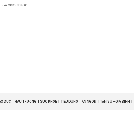
p
-
4 năm trước
ÁO DỤC
HẬU TRƯỜNG
SỨC KHỎE
TIÊU DÙNG
ĂN NGON
TÂM SỰ - GIA ĐÌNH
Chịu trách nhiệm quản lý nội dung:
Bà Nguyễn Bích
Minh.