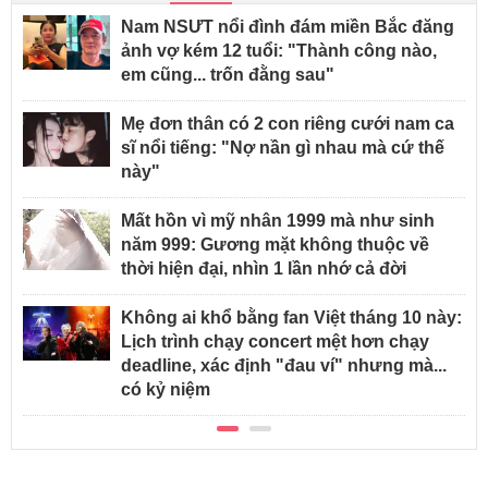
Nam NSƯT nổi đình đám miền Bắc đăng
ảnh vợ kém 12 tuổi: "Thành công nào,
em cũng... trốn đằng sau"
Mẹ đơn thân có 2 con riêng cưới nam ca
sĩ nổi tiếng: "Nợ nần gì nhau mà cứ thế
này"
Mất hồn vì mỹ nhân 1999 mà như sinh
năm 999: Gương mặt không thuộc về
thời hiện đại, nhìn 1 lần nhớ cả đời
Không ai khổ bằng fan Việt tháng 10 này:
Lịch trình chạy concert mệt hơn chạy
deadline, xác định "đau ví" nhưng mà...
có kỷ niệm