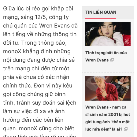
Giữa lúc bị réo gọi khắp cõi
TIN LIÊN QUAN
mạng, sáng 12/5, công ty
chủ quản của Wren Evans đã
lên tiếng về những thông tin
đời tư. Trong thông báo,
monoX khẳng định những
Tình trạng bất ổn của
nội dung đang được chia sẻ
Wren Evans
trên mạng chỉ đến từ một
phía và chưa có xác nhận
chính thức. Đơn vị này kêu
gọi công chúng giữ bình
tĩnh, tránh suy đoán sai lệch
Wren Evans - nam ca
làm sự việc đi xa và ảnh
sĩ sinh năm 2001 bị hot
hưởng đến các bên liên
girl tung ảnh "thân mật
quan. monoX cũng cho biết
lúc nửa đêm" là ai?
đang tích cực làm rõ vụ việc