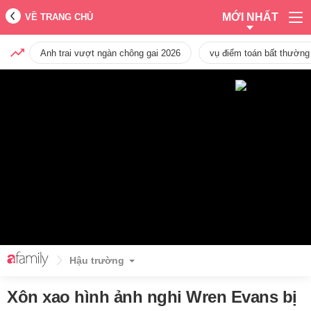
MỚI NHẤT
VỀ TRANG CHỦ
Anh trai vượt ngàn chông gai 2026
vụ điểm toán bất thường
Hậu trường
Xôn xao hình ảnh nghi Wren Evans bị