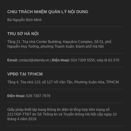
CHỊU TRÁCH NHIỆM QUẢN LÝ NỘI DUNG
Bà Nguyễn Bích Minh
TRỤ SỞ HÀ NỘI
Tầng 21, Tòa nhà Center Building, Hapulico Complex, Số 01, phố
Nguyễn Huy Tưởng, phường Thanh Xuân, thành phố Hà Nội
Email:
contact@afamily.vn |
Điện thoại:
024 7309 5555, máy lẻ 62.370
VPĐD TẠI TP.HCM
Tầng 4, Tòa nhà 123, số 127 Võ Văn Tần, Phường Xuân Hòa, TPHCM
Điện thoại:
028 7307 7979
Giấy phép thiết lập trang thông tin điện tử tổng hợp trên mạng số
2217/GP-TTĐT do Sở Thông tin và Truyền thông Hà Nội cấp ngày 10
tháng 4 năm 2019