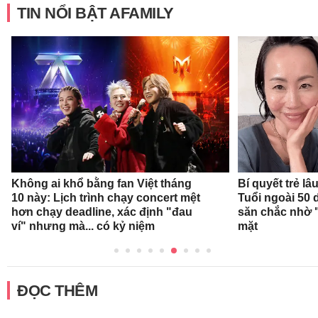
TIN NỔI BẬT AFAMILY
Không ai khổ bằng fan Việt tháng
Bí quyết trẻ l
10 này: Lịch trình chạy concert mệt
Tuổi ngoài 50 
hơn chạy deadline, xác định "đau
săn chắc nhờ "
ví" nhưng mà... có kỷ niệm
mặt
ĐỌC THÊM