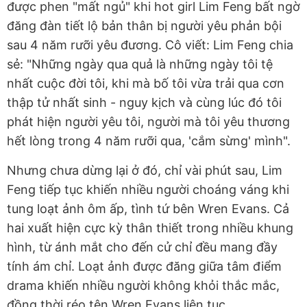
được phen "mất ngủ" khi hot girl Lim Feng bất ngờ
đăng đàn tiết lộ bản thân bị người yêu phản bội
sau 4 năm rưỡi yêu đương. Cô viết: Lim Feng chia
sẻ: "Những ngày qua quả là những ngày tôi tệ
nhất cuộc đời tôi, khi mà bố tôi vừa trải qua cơn
thập tử nhất sinh - nguy kịch và cùng lúc đó tôi
phát hiện người yêu tôi, người mà tôi yêu thương
hết lòng trong 4 năm rưỡi qua, 'cắm sừng' mình".
Nhưng chưa dừng lại ở đó, chỉ vài phút sau, Lim
Feng tiếp tục khiến nhiều người choáng váng khi
tung loạt ảnh ôm ấp, tình tứ bên Wren Evans. Cả
hai xuất hiện cực kỳ thân thiết trong nhiều khung
hình, từ ánh mắt cho đến cử chỉ đều mang đầy
tính ám chỉ. Loạt ảnh được đăng giữa tâm điểm
drama khiến nhiều người không khỏi thắc mắc,
đồng thời réo tên Wren Evans liên tục.