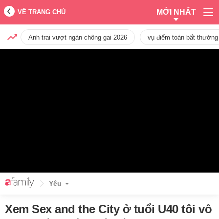
MỚI NHẤT
VỀ TRANG CHỦ
Anh trai vượt ngàn chông gai 2026
vụ điểm toán bất thường
Yêu
Xem Sex and the City ở tuổi U40 tôi vô