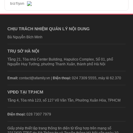
bizfly.vn
CHỊU TRÁCH NHIỆM QUẢN LÝ NỘI DUNG
Bà Nguyễn Bích Minh
TRỤ SỞ HÀ NỘI
Tầng 21, Tòa nhà Center Building, Hapulico Complex, Số 01, phố
Nguyễn Huy Tưởng, phường Thanh Xuân, thành phố Hà Nội
Email:
contact@afamily.vn |
Điện thoại:
024 7309 5555, máy lẻ 62.370
VPĐD TẠI TP.HCM
Tầng 4, Tòa nhà 123, số 127 Võ Văn Tần, Phường Xuân Hòa, TPHCM
Điện thoại:
028 7307 7979
Giấy phép thiết lập trang thông tin điện tử tổng hợp trên mạng số
2217/GP-TTĐT do Sở Thông tin và Truyền thông Hà Nội cấp ngày 10