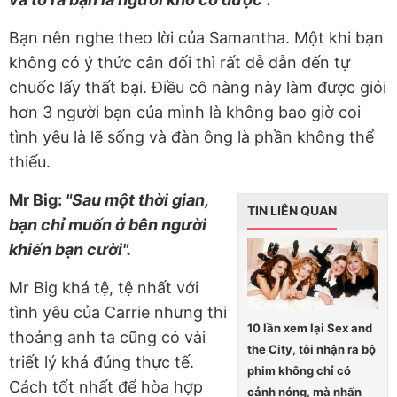
Bạn nên nghe theo lời của Samantha. Một khi bạn
không có ý thức cân đối thì rất dễ dẫn đến tự
chuốc lấy thất bại. Điều cô nàng này làm được giỏi
hơn 3 người bạn của mình là không bao giờ coi
tình yêu là lẽ sống và đàn ông là phần không thể
thiếu.
Mr Big:
"Sau một thời gian,
TIN LIÊN QUAN
bạn chỉ muốn ở bên người
khiến bạn cười".
Mr Big khá tệ, tệ nhất với
tình yêu của Carrie nhưng thi
10 lần xem lại Sex and
thoảng anh ta cũng có vài
the City, tôi nhận ra bộ
triết lý khá đúng thực tế.
phim không chỉ có
Cách tốt nhất để hòa hợp
cảnh nóng, mà nhấn