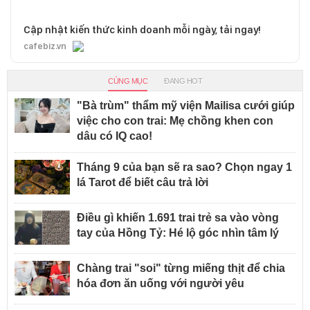
Cập nhật kiến thức kinh doanh mỗi ngày, tải ngay!
cafebiz.vn
CÙNG MỤC
ĐANG HOT
"Bà trùm" thẩm mỹ viện Mailisa cưới giúp
việc cho con trai: Mẹ chồng khen con
dâu có IQ cao!
Tháng 9 của bạn sẽ ra sao? Chọn ngay 1
lá Tarot để biết câu trả lời
Điều gì khiến 1.691 trai trẻ sa vào vòng
tay của Hồng Tỷ: Hé lộ góc nhìn tâm lý
Chàng trai "soi" từng miếng thịt để chia
hóa đơn ăn uống với người yêu