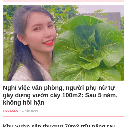
Nghỉ việc văn phòng, người phụ nữ tự
gây dựng vườn cây 100m2: Sau 5 năm,
không hối hận
TIÊU DÙNG
-
1 năm trước
Khu vườn sân thượng 70m2 trĩu nặng rau