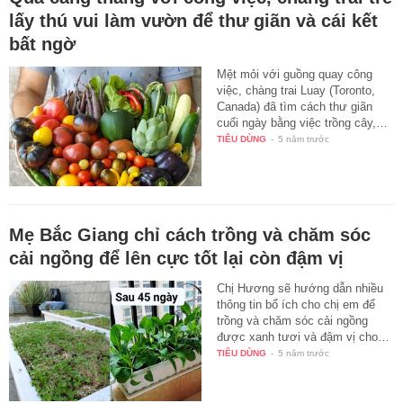
lấy thú vui làm vườn để thư giãn và cái kết
bất ngờ
Mệt mỏi với guồng quay công
việc, chàng trai Luay (Toronto,
Canada) đã tìm cách thư giãn
cuối ngày bằng việc trồng cây,…
TIÊU DÙNG
-
5 năm trước
Mẹ Bắc Giang chỉ cách trồng và chăm sóc
cải ngồng để lên cực tốt lại còn đậm vị
Chị Hương sẽ hướng dẫn nhiều
thông tin bổ ích cho chị em để
trồng và chăm sóc cải ngồng
được xanh tươi và đậm vị cho…
TIÊU DÙNG
-
5 năm trước