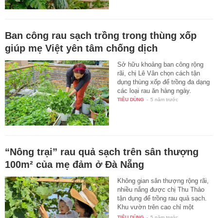
Ban công rau sạch trồng trong thùng xốp
giúp mẹ Việt yên tâm chống dịch
Sở hữu khoảng ban công rộng
rãi, chị Lê Vân chọn cách tận
dụng thùng xốp để trồng đa dạng
các loại rau ăn hàng ngày.
TIÊU DÙNG
-
5 năm trước
“Nông trại” rau quả sạch trên sân thượng
100m² của mẹ đảm ở Đà Nẵng
Không gian sân thượng rộng rãi,
nhiều nắng được chị Thu Thảo
tận dụng để trồng rau quả sạch.
Khu vườn trên cao chỉ một
thời…
TIÊU DÙNG
-
5 năm trước