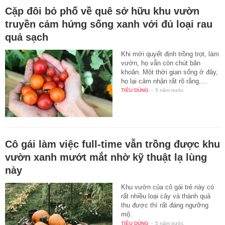
Cặp đôi bỏ phố về quê sở hữu khu vườn
truyền cảm hứng sống xanh với đủ loại rau
quả sạch
Khi mới quyết định trồng trọt, làm
vườn, họ vẫn còn chút băn
khoăn. Một thời gian sống ở đây,
họ lại cảm nhận rất rõ rằng,…
TIÊU DÙNG
-
5 năm trước
Cô gái làm việc full-time vẫn trồng được khu
vườn xanh mướt mắt nhờ kỹ thuật lạ lùng
này
Khu vườn của cô gái trẻ này có
rất nhiều loại cây và thành quả
thu được thì rất đáng ngưỡng
mộ.
TIÊU DÙNG
-
5 năm trước