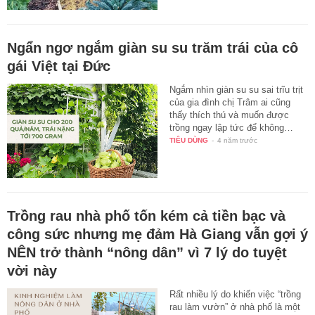
Ngẩn ngơ ngắm giàn su su trăm trái của cô
gái Việt tại Đức
Ngắm nhìn giàn su su sai trĩu trịt
của gia đình chị Trâm ai cũng
thấy thích thú và muốn được
trồng ngay lập tức để không…
TIÊU DÙNG
-
4 năm trước
Trồng rau nhà phố tốn kém cả tiền bạc và
công sức nhưng mẹ đảm Hà Giang vẫn gợi ý
NÊN trở thành “nông dân” vì 7 lý do tuyệt
vời này
Rất nhiều lý do khiến việc “trồng
rau làm vườn” ở nhà phố là một