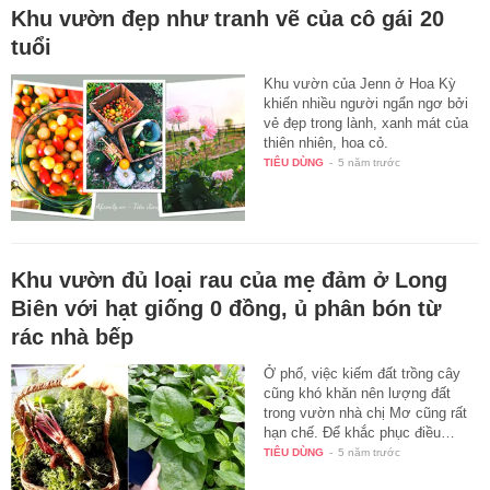
Khu vườn đẹp như tranh vẽ của cô gái 20
tuổi
Khu vườn của Jenn ở Hoa Kỳ
khiến nhiều người ngẩn ngơ bởi
vẻ đẹp trong lành, xanh mát của
thiên nhiên, hoa cỏ.
TIÊU DÙNG
-
5 năm trước
Khu vườn đủ loại rau của mẹ đảm ở Long
Biên với hạt giống 0 đồng, ủ phân bón từ
rác nhà bếp
Ở phố, việc kiếm đất trồng cây
cũng khó khăn nên lượng đất
trong vườn nhà chị Mơ cũng rất
hạn chế. Để khắc phục điều…
TIÊU DÙNG
-
5 năm trước