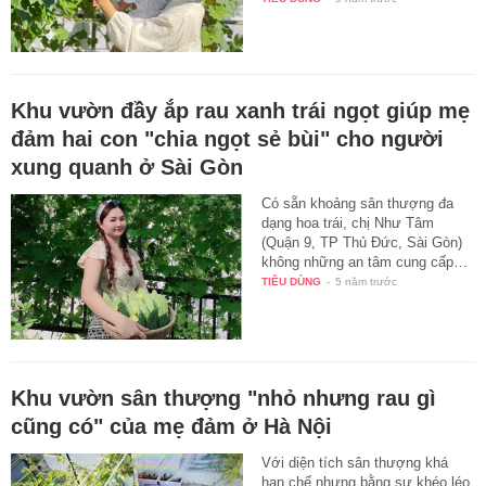
Khu vườn đầy ắp rau xanh trái ngọt giúp mẹ
đảm hai con "chia ngọt sẻ bùi" cho người
xung quanh ở Sài Gòn
Có sẵn khoảng sân thượng đa
dạng hoa trái, chị Như Tâm
(Quận 9, TP Thủ Đức, Sài Gòn)
không những an tâm cung cấp…
TIÊU DÙNG
-
5 năm trước
Khu vườn sân thượng "nhỏ nhưng rau gì
cũng có" của mẹ đảm ở Hà Nội
Với diện tích sân thượng khá
hạn chế nhưng bằng sự khéo léo