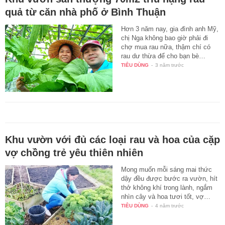
quả từ căn nhà phố ở Bình Thuận
Hơn 3 năm nay, gia đình anh Mỹ,
chị Nga không bao giờ phải đi
chợ mua rau nữa, thậm chí có
rau dư thừa để cho bạn bè…
TIÊU DÙNG
-
3 năm trước
Khu vườn với đủ các loại rau và hoa của cặp
vợ chồng trẻ yêu thiên nhiên
Mong muốn mỗi sáng mai thức
dậy đều được bước ra vườn, hít
thở không khí trong lành, ngắm
nhìn cây và hoa tươi tốt, vợ…
TIÊU DÙNG
-
4 năm trước