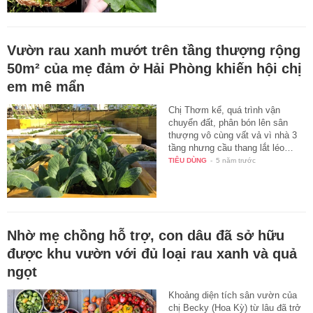
Vườn rau xanh mướt trên tầng thượng rộng
50m² của mẹ đảm ở Hải Phòng khiến hội chị
em mê mẩn
Chị Thơm kể, quá trình vận
chuyển đất, phân bón lên sân
thượng vô cùng vất vả vì nhà 3
tầng nhưng cầu thang lắt léo…
TIÊU DÙNG
-
5 năm trước
Nhờ mẹ chồng hỗ trợ, con dâu đã sở hữu
được khu vườn với đủ loại rau xanh và quả
ngọt
Khoảng diện tích sân vườn của
chị Becky (Hoa Kỳ) từ lâu đã trở