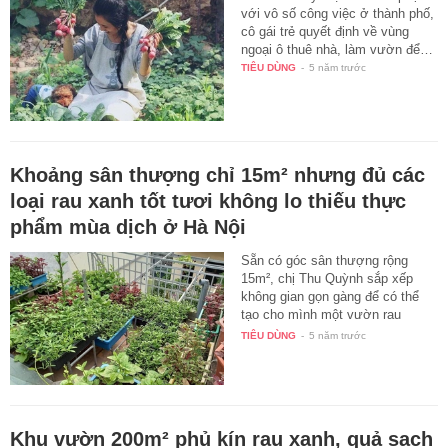
với vô số công việc ở thành phố,
cô gái trẻ quyết định về vùng
ngoại ô thuê nhà, làm vườn để…
TIÊU DÙNG
-
5 năm trước
Khoảng sân thượng chỉ 15m² nhưng đủ các
loại rau xanh tốt tươi không lo thiếu thực
phẩm mùa dịch ở Hà Nội
Sẵn có góc sân thượng rộng
15m², chị Thu Quỳnh sắp xếp
không gian gọn gàng để có thể
tạo cho mình một vườn rau
mini…
TIÊU DÙNG
-
5 năm trước
Khu vườn 200m² phủ kín rau xanh, quả sạch