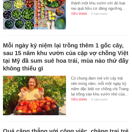
thành một khu vườn với đủ loại
rau quả hữu cơ đáng ngưỡng…
TIÊU DÙNG
-
5 năm trước
Mỗi ngày kỷ niệm lại trồng thêm 1 gốc cây,
sau 15 năm khu vườn của cặp vợ chồng Việt
tại Mỹ đã sum suê hoa trái, mùa nào thứ đấy
không thiếu gì
Có chung đam mê với cây trái
nên trong năm, mỗi một ngày kỷ
niệm đặc biệt vợ chồng chị Trang
lại trồng vào khu vườn nhỏ của…
TIÊU DÙNG
-
5 năm trước
Quá căng thẳng với công việc, chàng trai trẻ