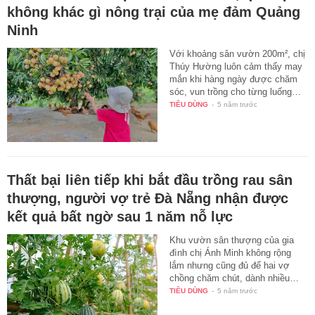
không khác gì nông trại của mẹ đảm Quảng
Ninh
Với khoảng sân vườn 200m², chị
Thúy Hường luôn cảm thấy may
mắn khi hàng ngày được chăm
sóc, vun trồng cho từng luống…
TIÊU DÙNG
-
5 năm trước
Thất bại liên tiếp khi bắt đầu trồng rau sân
thượng, người vợ trẻ Đà Nẵng nhận được
kết quả bất ngờ sau 1 năm nỗ lực
Khu vườn sân thượng của gia
đình chị Ánh Minh không rộng
lắm nhưng cũng đủ để hai vợ
chồng chăm chút, dành nhiều…
TIÊU DÙNG
-
5 năm trước