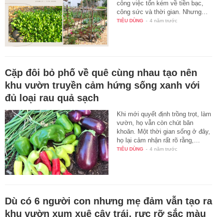
công việc tốn kém về tiền bạc,
công sức và thời gian. Nhưng…
TIÊU DÙNG
-
4 năm trước
Cặp đôi bỏ phố về quê cùng nhau tạo nên
khu vườn truyền cảm hứng sống xanh với
đủ loại rau quả sạch
Khi mới quyết định trồng trọt, làm
vườn, họ vẫn còn chút băn
khoăn. Một thời gian sống ở đây,
họ lại cảm nhận rất rõ rằng,…
TIÊU DÙNG
-
4 năm trước
Dù có 6 người con nhưng mẹ đảm vẫn tạo ra
khu vườn xum xuê cây trái, rực rỡ sắc màu