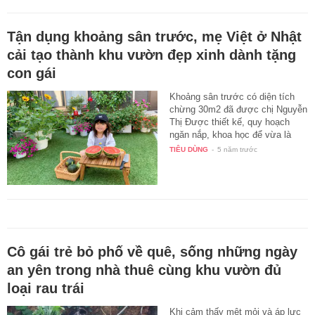
Tận dụng khoảng sân trước, mẹ Việt ở Nhật
cải tạo thành khu vườn đẹp xinh dành tặng
con gái
Khoảng sân trước có diện tích
chừng 30m2 đã được chị Nguyễn
Thị Được thiết kế, quy hoạch
ngăn nắp, khoa học để vừa là
nơi…
TIÊU DÙNG
-
5 năm trước
Cô gái trẻ bỏ phố về quê, sống những ngày
an yên trong nhà thuê cùng khu vườn đủ
loại rau trái
Khi cảm thấy mệt mỏi và áp lực