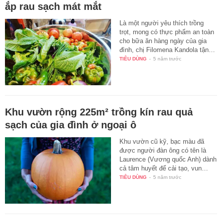
ắp rau sạch mát mắt
Là một người yêu thích trồng
trọt, mong có thực phẩm an toàn
cho bữa ăn hàng ngày của gia
đình, chị Filomena Kandola tận…
TIÊU DÙNG
-
5 năm trước
Khu vườn rộng 225m² trồng kín rau quả
sạch của gia đình ở ngoại ô
Khu vườn cũ kỹ, bạc màu đã
được người đàn ông có tên là
Laurence (Vương quốc Anh) dành
cả tâm huyết để cải tạo, vun…
TIÊU DÙNG
-
5 năm trước