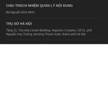
CHỊU TRÁCH NHIỆM QUẢN LÝ NỘI DUNG
Bà Nguyễn Bích Minh
TRỤ SỞ HÀ NỘI
Tầng 21, Tòa nhà Center Building, Hapulico Complex, Số 01, phố
Nguyễn Huy Tưởng, phường Thanh Xuân, thành phố Hà Nội
Email:
contact@afamily.vn |
Điện thoại:
024 7309 5555, máy lẻ 62.370
VPĐD TẠI TP.HCM
Tầng 4, Tòa nhà 123, số 127 Võ Văn Tần, Phường Xuân Hòa, TPHCM
Điện thoại:
028 7307 7979
Giấy phép thiết lập trang thông tin điện tử tổng hợp trên mạng số
2217/GP-TTĐT do Sở Thông tin và Truyền thông Hà Nội cấp ngày 10
tháng 4 năm 2019
© Copyright 2008 - 2024 – Công ty Cổ phần VCCorp