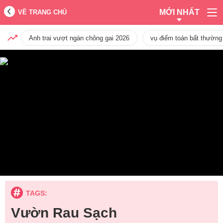
MỚI NHẤT
VỀ TRANG CHỦ
Anh trai vượt ngàn chông gai 2026
vụ điểm toán bất thường
TAGS:
Vườn Rau Sạch