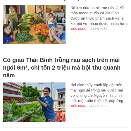
Nỗ lực của người mẹ này là để
thỏa mong muốn cả gia đình
được ăn thực phẩm sạch và lại
kết nối với nhau được nhiều hơn.
TIÊU DÙNG
-
4 năm trước
Cô giáo Thái Bình trồng rau sạch trên mái
ngói 6m², chỉ tốn 2 triệu mà bội thu quanh
năm
Hai giàn thủy canh lắp đặt trên
mái ngói để trồng rau được hai
vợ chồng chị Nguyễn Thị Lĩnh
mất một tuần thiết kế, đáp ứng…
TIÊU DÙNG
-
4 năm trước