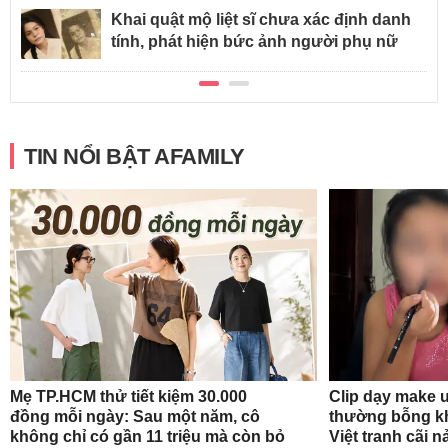
Khai quật mộ liệt sĩ chưa xác định danh
tính, phát hiện bức ảnh người phụ nữ
TIN NỔI BẬT AFAMILY
Mẹ TP.HCM thử tiết kiệm 30.000
Clip dạy make 
đồng mỗi ngày: Sau một năm, cô
thường bỗng k
không chỉ có gần 11 triệu mà còn bỏ
Việt tranh cãi 