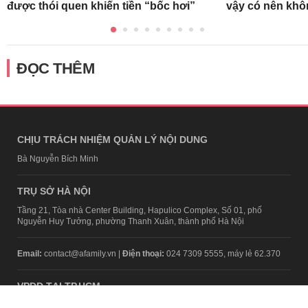
được thói quen khiến tiền “bốc hơi”
vậy có nên kh
ĐỌC THÊM
CHỊU TRÁCH NHIỆM QUẢN LÝ NỘI DUNG
Bà Nguyễn Bích Minh
TRỤ SỞ HÀ NỘI
Tầng 21, Tòa nhà Center Building, Hapulico Complex, Số 01, phố
Nguyễn Huy Tưởng, phường Thanh Xuân, thành phố Hà Nội
Email:
contact@afamily.vn |
Điện thoại:
024 7309 5555, máy lẻ 62.370
VPĐD TẠI TP.HCM
Tầng 4, Tòa nhà 123, số 127 Võ Văn Tần, Phường Xuân Hòa, TPHCM