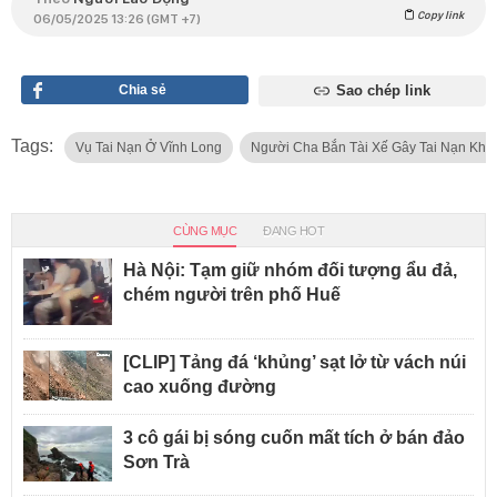
Copy link
06/05/2025 13:26 (GMT +7)
Chia sẻ
Sao chép link
Tags:
Vụ Tai Nạn Ở Vĩnh Long
Người Cha Bắn Tài Xế Gây Tai Nạn Khi
CÙNG MỤC
ĐANG HOT
Hà Nội: Tạm giữ nhóm đối tượng ẩu đả,
chém người trên phố Huế
[CLIP] Tảng đá ‘khủng’ sạt lở từ vách núi
cao xuống đường
3 cô gái bị sóng cuốn mất tích ở bán đảo
Sơn Trà