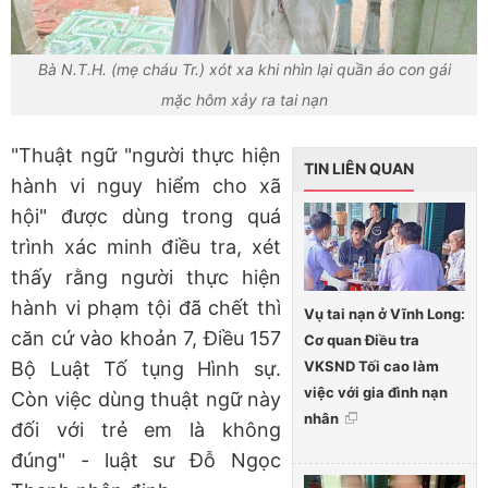
Bà N.T.H. (mẹ cháu Tr.) xót xa khi nhìn lại quần áo con gái
mặc hôm xảy ra tai nạn
"Thuật ngữ "người thực hiện
TIN LIÊN QUAN
hành vi nguy hiểm cho xã
hội" được dùng trong quá
trình xác minh điều tra, xét
thấy rằng người thực hiện
hành vi phạm tội đã chết thì
Vụ tai nạn ở Vĩnh Long:
căn cứ vào khoản 7, Điều 157
Cơ quan Điều tra
VKSND Tối cao làm
Bộ Luật Tố tụng Hình sự.
việc với gia đình nạn
Còn việc dùng thuật ngữ này
nhân
đối với trẻ em là không
đúng" - luật sư Đỗ Ngọc