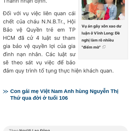
Thanh nhận định.
Đối với vụ việc liên quan cái
chết của cháu N.N.B.Tr., Hội
Vụ án gây xôn xao dư
Bảo vệ Quyền trẻ em TP
luận ở Vĩnh Long: Đề
HCM đã cử 4 luật sư tham
nghị làm rõ nhiều
gia bảo vệ quyền lợi của gia
"điểm mờ"
đình nạn nhân. Các luật sư
sẽ theo sát vụ việc để bảo
đảm quy trình tố tụng thực hiện khách quan.
Con gái mẹ Việt Nam Anh hùng Nguyễn Thị
Thứ qua đời ở tuổi 106
Theo
Người Lao Động