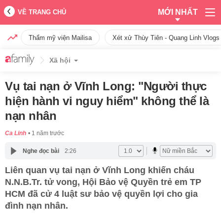
MỚI NHẤT
VỀ TRANG CHỦ
Thẩm mỹ viện Mailisa
Xét xử Thùy Tiên - Quang Linh Vlogs
Xã hội
Vụ tai nạn ở Vĩnh Long: "Người thực
hiện hành vi nguy hiểm" không thể là
nạn nhân
Ca Linh
1 năm trước
Nghe đọc bài
2:26
Liên quan vụ tai nạn ở Vĩnh Long khiến cháu
N.N.B.Tr. tử vong, Hội Bảo vệ Quyền trẻ em TP
HCM đã cử 4 luật sư bảo vệ quyền lợi cho gia
đình nạn nhân.