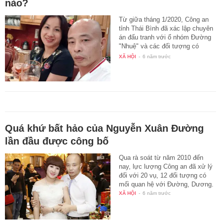
nào?
Từ giữa tháng 1/2020, Công an
tỉnh Thái Bình đã xác lập chuyên
án đấu tranh với ổ nhóm Đường
"Nhuệ" và các đối tượng có
liên…
XÃ HỘI
-
6 năm trước
Quá khứ bất hảo của Nguyễn Xuân Đường
lần đầu được công bố
Qua rà soát từ năm 2010 đến
nay, lực lượng Công an đã xử lý
đối với 20 vụ, 12 đối tượng có
mối quan hệ với Đường, Dương.
XÃ HỘI
-
6 năm trước