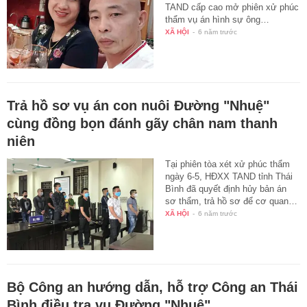
TAND cấp cao mở phiên xử phúc
thẩm vụ án hình sự ông…
XÃ HỘI
-
6 năm trước
Trả hồ sơ vụ án con nuôi Đường "Nhuệ"
cùng đồng bọn đánh gãy chân nam thanh
niên
Tại phiên tòa xét xử phúc thẩm
ngày 6-5, HĐXX TAND tỉnh Thái
Bình đã quyết định hủy bản án
sơ thẩm, trả hồ sơ để cơ quan…
XÃ HỘI
-
6 năm trước
Bộ Công an hướng dẫn, hỗ trợ Công an Thái
Bình điều tra vụ Đường "Nhuệ"