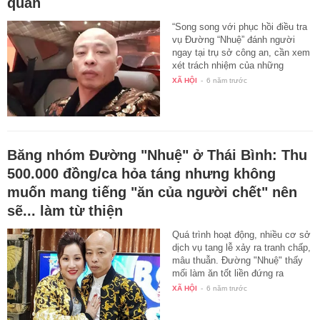
quan
“Song song với phục hồi điều tra
vụ Đường “Nhuệ” đánh người
ngay tại trụ sở công an, cần xem
xét trách nhiệm của những
người…
XÃ HỘI
-
6 năm trước
Băng nhóm Đường "Nhuệ" ở Thái Bình: Thu
500.000 đồng/ca hỏa táng nhưng không
muốn mang tiếng "ăn của người chết" nên
sẽ... làm từ thiện
Quá trình hoạt động, nhiều cơ sở
dịch vụ tang lễ xảy ra tranh chấp,
mâu thuẫn. Đường "Nhuệ" thấy
mối làm ăn tốt liền đứng ra
"bảo…
XÃ HỘI
-
6 năm trước