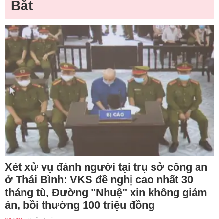
Bắt
Xét xử vụ đánh người tại trụ sở công an
ở Thái Bình: VKS đề nghị cao nhất 30
tháng tù, Đường "Nhuệ" xin không giảm
án, bồi thường 100 triệu đồng