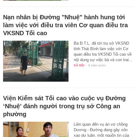
Nạn nhân bị Đường "Nhuệ" hành hung tới
làm việc với điều tra viên Cơ quan điều tra
VKSND Tối cao
Bà Đ.T.L. đã tới trụ sở VKSND
tỉnh Thái Bình làm việc với Cơ
quan điều tra VKSND Tối cao về
nội dung sự việc bà và con trai…
XÃ HỘI
-
6 năm trước
Viện Kiểm sát Tối cao vào cuộc vụ Đường
‘Nhuệ’ đánh người trong trụ sở Công an
phường
Liên quan đến vụ án vợ chồng
Dương - Đường đang gây xôn
xao dư luận, một nguồn tin của