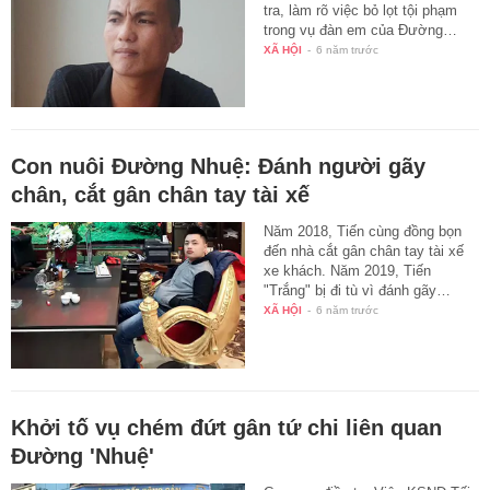
tra, làm rõ việc bỏ lọt tội phạm
trong vụ đàn em của Đường…
XÃ HỘI
-
6 năm trước
Con nuôi Đường Nhuệ: Đánh người gãy
chân, cắt gân chân tay tài xế
Năm 2018, Tiến cùng đồng bọn
đến nhà cắt gân chân tay tài xế
xe khách. Năm 2019, Tiến
"Trắng" bị đi tù vì đánh gãy…
XÃ HỘI
-
6 năm trước
Khởi tố vụ chém đứt gân tứ chi liên quan
Ðường 'Nhuệ'