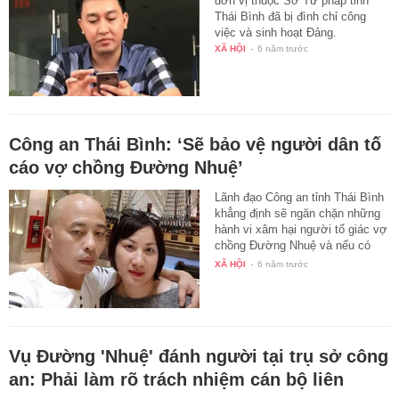
đơn vị thuộc Sở Tư pháp tỉnh
Thái Bình đã bị đình chỉ công
việc và sinh hoạt Đảng.
XÃ HỘI
-
6 năm trước
Công an Thái Bình: ‘Sẽ bảo vệ người dân tố
cáo vợ chồng Đường Nhuệ’
Lãnh đạo Công an tỉnh Thái Bình
khẳng định sẽ ngăn chặn những
hành vi xâm hại người tố giác vợ
chồng Đường Nhuệ và nếu có
đe…
XÃ HỘI
-
6 năm trước
Vụ Đường 'Nhuệ' đánh người tại trụ sở công
an: Phải làm rõ trách nhiệm cán bộ liên