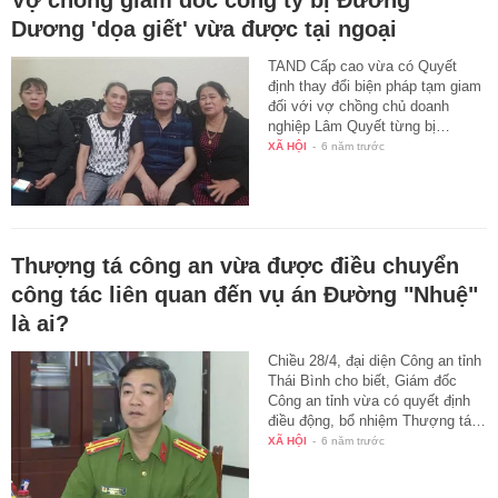
Vợ chồng giám đốc công ty bị Đường
Dương 'dọa giết' vừa được tại ngoại
TAND Cấp cao vừa có Quyết
định thay đổi biện pháp tạm giam
đối với vợ chồng chủ doanh
nghiệp Lâm Quyết từng bị…
XÃ HỘI
-
6 năm trước
Thượng tá công an vừa được điều chuyển
công tác liên quan đến vụ án Đường "Nhuệ"
là ai?
Chiều 28/4, đại diện Công an tỉnh
Thái Bình cho biết, Giám đốc
Công an tỉnh vừa có quyết định
điều động, bổ nhiệm Thượng tá…
XÃ HỘI
-
6 năm trước