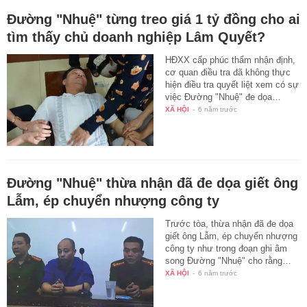
Đường "Nhuệ" từng treo giá 1 tỷ đồng cho ai
tìm thấy chủ doanh nghiệp Lâm Quyết?
HĐXX cấp phúc thẩm nhận định,
cơ quan điều tra đã không thực
hiện điều tra quyết liệt xem có sự
việc Đường "Nhuệ" đe dọa…
XÃ HỘI
-
6 năm trước
Đường "Nhuệ" thừa nhận đã đe dọa giết ông
Lẫm, ép chuyển nhượng công ty
Trước tòa, thừa nhận đã đe dọa
giết ông Lẫm, ép chuyển nhượng
công ty như trong đoạn ghi âm
song Đường "Nhuệ" cho rằng…
XÃ HỘI
-
6 năm trước