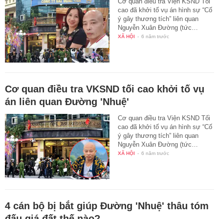
Cơ quan điều tra Viện KSND Tối
cao đã khởi tố vụ án hình sự “Cố
ý gây thương tích” liên quan
Nguyễn Xuân Đường (tức…
XÃ HỘI
-
6 năm trước
Cơ quan điều tra VKSND tối cao khởi tố vụ
án liên quan Đường 'Nhuệ'
Cơ quan điều tra Viện KSND Tối
cao đã khởi tố vụ án hình sự “Cố
ý gây thương tích” liên quan
Nguyễn Xuân Đường (tức…
XÃ HỘI
-
6 năm trước
4 cán bộ bị bắt giúp Đường 'Nhuệ' thâu tóm
đấu giá đất thế nào?