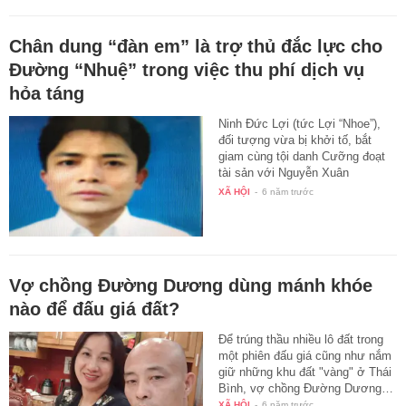
Chân dung “đàn em” là trợ thủ đắc lực cho
Đường “Nhuệ” trong việc thu phí dịch vụ
hỏa táng
Ninh Đức Lợi (tức Lợi “Nhoe”),
đối tượng vừa bị khởi tố, bắt
giam cùng tội danh Cưỡng đoạt
tài sản với Nguyễn Xuân
Đường…
XÃ HỘI
-
6 năm trước
Vợ chồng Đường Dương dùng mánh khóe
nào để đấu giá đất?
Để trúng thầu nhiều lô đất trong
một phiên đấu giá cũng như nắm
giữ những khu đất "vàng" ở Thái
Bình, vợ chồng Đường Dương…
XÃ HỘI
-
6 năm trước