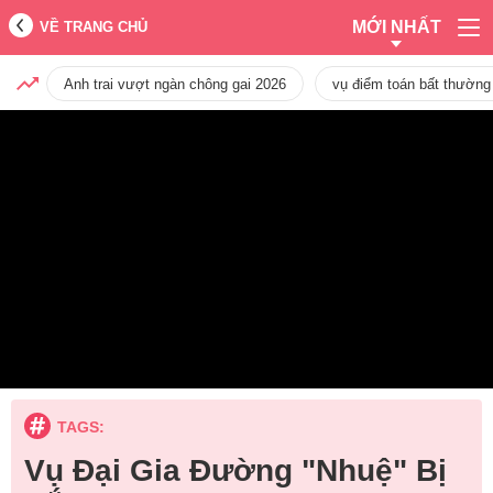
MỚI NHẤT
VỀ TRANG CHỦ
Anh trai vượt ngàn chông gai 2026
vụ điểm toán bất thường
TAGS:
Vụ Đại Gia Đường "Nhuệ" Bị