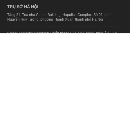
TRỤ SỞ HÀ NỘI
Tầng 21, Tòa nhà Center Building, Hapulico Complex, Số 01, phố
Nguyễn Huy Tưởng, phường Thanh Xuân, thành phố Hà Nội
Email:
contact@afamily.vn |
Điện thoại:
024 7309 5555, máy lẻ 62.370
VPĐD TẠI TP.HCM
Tầng 4, Tòa nhà 123, số 127 Võ Văn Tần, Phường Xuân Hòa, TPHCM
Điện thoại:
028 7307 7979
Giấy phép thiết lập trang thông tin điện tử tổng hợp trên mạng số
2217/GP-TTĐT do Sở Thông tin và Truyền thông Hà Nội cấp ngày 10
tháng 4 năm 2019
© Copyright 2008 - 2024 – Công ty Cổ phần VCCorp
Chính sách bảo mật