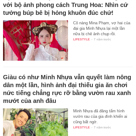
với bộ ảnh phong cách Trung Hoa: Nhìn cứ
tưởng búp bê bị hỏng khuôn đúc chứ!
Cô nàng Mina Phạm, vợ hai của
đại gia Minh Nhựa lại một lần
nữa bị chê ảnh chụp rồi.
LIFESTYLE
-
7 năm trước
Giàu có như Minh Nhựa vẫn quyết làm nông
dân một lần, hình ảnh đại thiếu gia ăn chơi
nức tiếng chẳng rực rỡ bằng vườn rau xanh
mướt của anh đâu
Minh Nhựa đã đăng tấm hình
vườn rau của gia đình khiến ai
cũng bất ngờ.
LIFESTYLE
-
7 năm trước