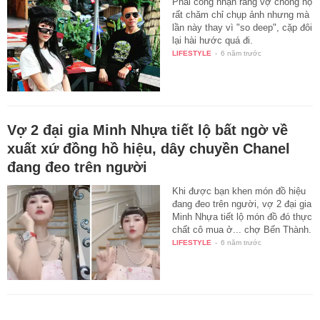
Phải công nhận rằng vợ chồng họ
rất chăm chỉ chụp ảnh nhưng mà
lần này thay vì "so deep", cặp đôi
lại hài hước quá đi.
LIFESTYLE
-
6 năm trước
Vợ 2 đại gia Minh Nhựa tiết lộ bất ngờ về
xuất xứ đồng hồ hiệu, dây chuyền Chanel
đang đeo trên người
Khi được bạn khen món đồ hiệu
đang đeo trên người, vợ 2 đại gia
Minh Nhựa tiết lộ món đồ đó thực
chất cô mua ở... chợ Bến Thành.
LIFESTYLE
-
6 năm trước