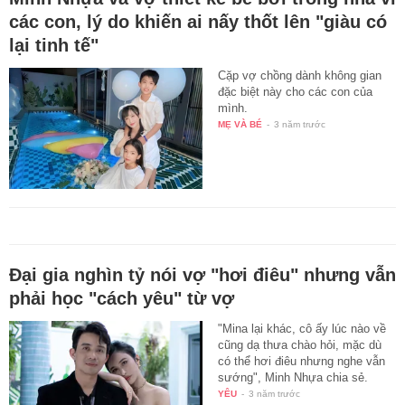
các con, lý do khiến ai nấy thốt lên "giàu có
lại tinh tế"
Cặp vợ chồng dành không gian
đặc biệt này cho các con của
mình.
MẸ VÀ BÉ
-
3 năm trước
Đại gia nghìn tỷ nói vợ "hơi điêu" nhưng vẫn
phải học "cách yêu" từ vợ
"Mina lại khác, cô ấy lúc nào về
cũng dạ thưa chào hỏi, mặc dù
có thể hơi điêu nhưng nghe vẫn
sướng", Minh Nhựa chia sẻ.
YÊU
-
3 năm trước