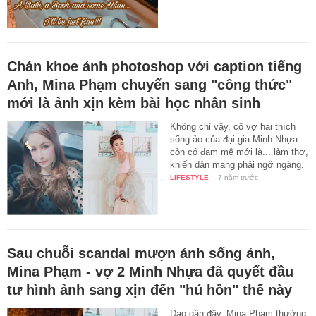
Chán khoe ảnh photoshop với caption tiếng
Anh, Mina Phạm chuyển sang "công thức"
mới là ảnh xịn kèm bài học nhân sinh
Không chỉ vậy, cô vợ hai thích
sống ảo của đại gia Minh Nhựa
còn có đam mê mới là... làm thơ,
khiến dân mạng phải ngỡ ngàng.
LIFESTYLE
-
7 năm trước
Sau chuỗi scandal mượn ảnh sống ảnh,
Mina Phạm - vợ 2 Minh Nhựa đã quyết đầu
tư hình ảnh sang xịn đến "hú hồn" thế này
Dạo gần đây, Mina Phạm thường