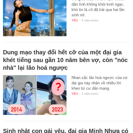
dân tình không khỏi kinh ngạc,
khó tin là cô đã trải qua hai lần
sinh nở.
YÊU
-
3 năm trước
Dung mạo thay đổi hết cỡ của một đại gia
khét tiếng sau gần 10 năm bên vợ, còn "nóc
nhà" lại lão hoá ngược
Nhan sắc lão hoá ngược của vợ
đại gia này nhận về nhiều lời
khen từ cư dân mạng.
YÊU
-
3 năm trước
Sinh nhật con gái yêu, đại gia Minh Nhựa có