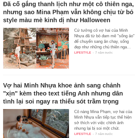
Đã cố gắng thanh lịch như một cô thiên nga,
nhưng sao Mina Phạm vẫn không chịu từ bỏ
style màu mè kinh dị như Halloween
Cứ tưởng cô vợ hai của Minh
Nhựa đã từ bỏ đam mê "sống ảo"
để chuyển sang ăn chay, sống
đẹp như những chú thiên nga…
LIFESTYLE
-
7 năm trước
Vợ hai Minh Nhựa khoe ảnh sang chảnh
"xịn" kèm theo text tiếng Anh nhưng dân
tình lại soi ngay ra thiếu sót trầm trọng
Cô nàng Mina Phạm, vợ hai của
Minh Nhựa vẫn tiếp tục thể hiện
sở thích với việc chỉnh ảnh
nhưng lại bị soi một chút.
LIFESTYLE
-
7 năm trước