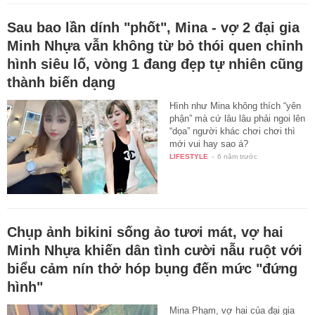
Sau bao lần dính "phốt", Mina - vợ 2 đại gia
Minh Nhựa vẫn không từ bỏ thói quen chỉnh
hình siêu lố, vòng 1 đang đẹp tự nhiên cũng
thành biến dạng
Hình như Mina không thích “yên
phận” mà cứ lâu lâu phải ngoi lên
“dọa” người khác chơi chơi thì
mới vui hay sao á?
LIFESTYLE
-
6 năm trước
Chụp ảnh bikini sống ảo tươi mát, vợ hai
Minh Nhựa khiến dân tình cười nẫu ruột với
biểu cảm nín thở hóp bụng đến mức "đứng
hình"
Mina Phạm, vợ hai của đại gia