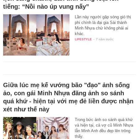
tiếng: “Nồi nào úp vung nấy”
Lần này người gặp sóng gió thị
phi chính là đại gia Sài thành
Minh Nhựa chứ không phải ai
khác.
LIFESTYLE
-
7 năm trước
Giữa lúc mẹ kế vướng bão "đạo" ảnh sống
ảo, con gái Minh Nhựa đăng ảnh so sánh
quá khứ - hiện tại với mẹ đẻ liền được nhận
xét như thế này
Trong bức ảnh so sánh quá khứ
và hiện tại, cả vợ cũ Minh Nhựa
lẫn Minh Anh đều đẹp lên trông
thấy.