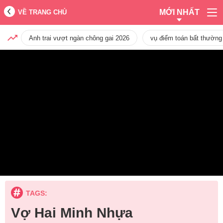
MỚI NHẤT
VỀ TRANG CHỦ
Anh trai vượt ngàn chông gai 2026
vụ điểm toán bất thường
TAGS:
Vợ Hai Minh Nhựa