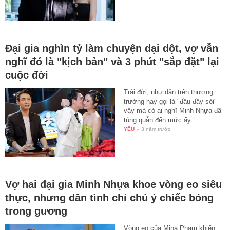
Đại gia nghìn tỷ làm chuyện dại dột, vợ vẫn
nghĩ đó là "kịch bản" và 3 phút "sắp đặt" lại
cuộc đời
Trải đời, như dân trên thương
trường hay gọi là "đầu đầy sỏi"
vậy mà có ai nghĩ Minh Nhựa đã
túng quẫn đến mức ấy.
YÊU
-
3 năm trước
Vợ hai đại gia Minh Nhựa khoe vòng eo siêu
thực, nhưng dân tình chỉ chú ý chiếc bóng
trong gương
Vòng eo của Mina Phạm khiến