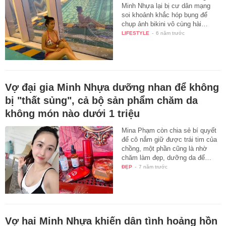
Minh Nhựa lại bị cư dân mạng
soi khoảnh khắc hóp bụng để
chụp ảnh bikini vô cùng hài…
LIFESTYLE
-
6 năm trước
Vợ đại gia Minh Nhựa dưỡng nhan để không
bị "thất sủng", cả bộ sản phẩm chăm da
không món nào dưới 1 triệu
Mina Phạm còn chia sẻ bí quyết
để cô nắm giữ được trái tim của
chồng, một phần cũng là nhờ
chăm làm đẹp, dưỡng da để…
ĐẸP
-
7 năm trước
Vợ hai Minh Nhựa khiến dân tình hoảng hồn