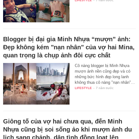
LIFESTYLE
-
7 năm trước
Blogger bị đại gia Minh Nhựa “mượn” ảnh:
Đẹp không kém "nạn nhân" của vợ hai Mina,
quan trọng là chụp ảnh đôi cực chất
Cô nàng blogger bị Minh Nhựa
mượn ảnh nền cũng đẹp và có
những bức hình đẹp long lanh
không thua cô nàng "nạn nhân"…
LIFESTYLE
-
7 năm trước
Giông tố của vợ hai chưa qua, đến Minh
Nhựa cũng bị soi sống ảo khi mượn ảnh du
lịch sang chảnh, dân tình đồng loạt lên