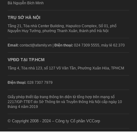
Bà Nguyễn Bích Minh
TRỤ SỞ HÀ NỘI
Tầng 21, Tòa nhà Center Building, Hapulico Complex, Số 01, phố
Nguyễn Huy Tưởng, phường Thanh Xuân, thành phố Hà Nội
Email:
contact@afamily.vn |
Điện thoại:
024 7309 5555, máy lẻ 62.370
VPĐD TẠI TP.HCM
Tầng 4, Tòa nhà 123, số 127 Võ Văn Tần, Phường Xuân Hòa, TPHCM
Điện thoại:
028 7307 7979
Giấy phép thiết lập trang thông tin điện tử tổng hợp trên mạng số
2217/GP-TTĐT do Sở Thông tin và Truyền thông Hà Nội cấp ngày 10
tháng 4 năm 2019
© Copyright 2008 - 2024 – Công ty Cổ phần VCCorp
Chính sách bảo mật