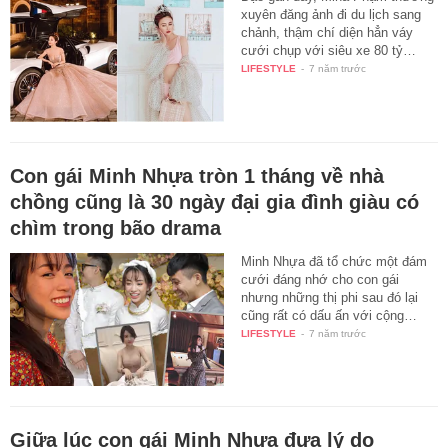
xuyên đăng ảnh đi du lịch sang
chảnh, thậm chí diện hẳn váy
cưới chụp với siêu xe 80 tỷ…
LIFESTYLE
-
7 năm trước
Con gái Minh Nhựa tròn 1 tháng về nhà
chồng cũng là 30 ngày đại gia đình giàu có
chìm trong bão drama
Minh Nhựa đã tổ chức một đám
cưới đáng nhớ cho con gái
nhưng những thị phi sau đó lại
cũng rất có dấu ấn với cộng…
LIFESTYLE
-
7 năm trước
Giữa lúc con gái Minh Nhựa đưa lý do