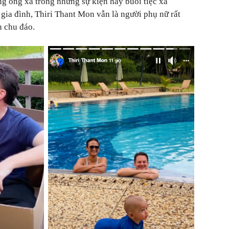
g ông xã trong những sự kiện hay buổi tiệc xã
i gia đình, Thiri Thant Mon vẫn là người phụ nữ rất
n chu đáo.