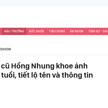
HẬU TRƯỜNG
SỨC KHỎE
TIÊU DÙNG
ĂN NGON
TÂM SỰ - GIA
/SHOW
g cũ Hồng Nhung khoe ảnh
tuổi, tiết lộ tên và thông tin