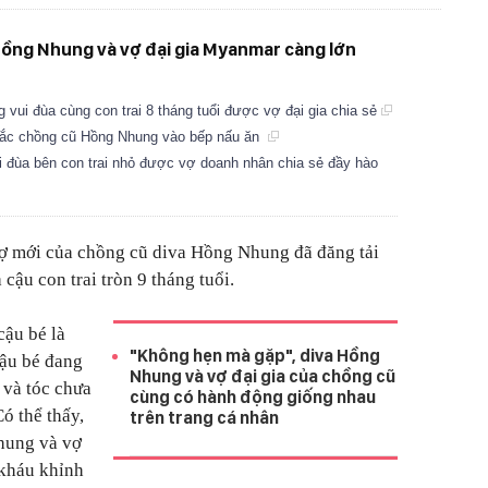
 Hồng Nhung và vợ đại gia Myanmar càng lớn
ui đùa cùng con trai 8 tháng tuổi được vợ đại gia chia sẻ
khắc chồng cũ Hồng Nhung vào bếp nấu ăn
 đùa bên con trai nhỏ được vợ doanh nhân chia sẻ đầy hào
ợ mới của chồng cũ diva Hồng Nhung đã đăng tải
cậu con trai tròn 9 tháng tuổi.
cậu bé là
"Không hẹn mà gặp", diva Hồng
cậu bé đang
Nhung và vợ đại gia của chồng cũ
 và tóc chưa
cùng có hành động giống nhau
ó thể thấy,
trên trang cá nhân
hung và vợ
kháu khỉnh