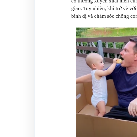
cô thường xuyên xuất hiện cùn
giao. Tuy nhiên, khi trở về vớ
bình dị và chăm sóc chồng co