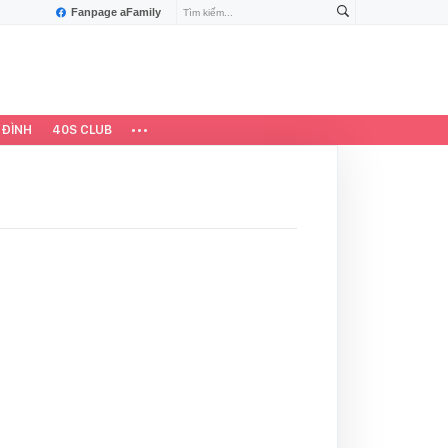
Fanpage aFamily
 ĐÌNH
40S CLUB