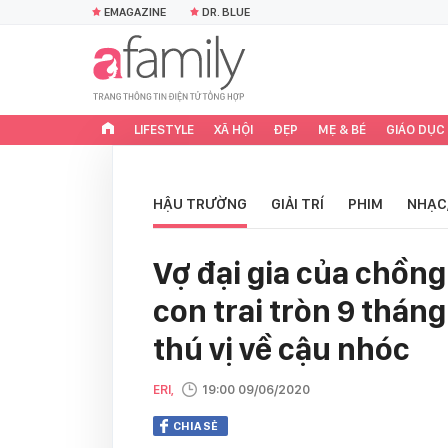
EMAGAZINE
DR. BLUE
LIFESTYLE
XÃ HỘI
ĐẸP
MẸ & BÉ
GIÁO DỤC
HẬU TRƯỜNG
GIẢI TRÍ
PHIM
NHẠC
Vợ đại gia của chồn
con trai tròn 9 tháng 
thú vị về cậu nhóc
ERI,
19:00 09/06/2020
CHIA SẺ