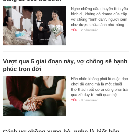
Nghe những câu chuyện tình yêu
bình dị, không có drama của cặp
vợ chồng "bình dân", người xem
như được chữa lành nhờ năng…
YÊU
-
2 năm trước
Vượt qua 5 giai đoạn này, vợ chồng sẽ hạnh
phúc trọn đời
Hôn nhân không phải là cuộc dạo
chơi dễ dàng mà là một chuỗi
thử thách bất cứ ai cũng phải trải
qua để duy trì mối quan hệ.
YÊU
-
3 năm trước
Cách vợ chồng xưng hô, nghe là biết hôn