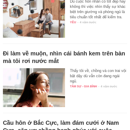
Dù cuộc hôn nhân có tốt đẹp hay
không thì việc nhìn thấy sự khác
biệt trên giường và phòng ngủ là
tiêu chuẩn tốt nhất để kiểm tra.
YÊU
-
4 năm trước
Đi làm về muộn, nhìn cái bánh kem trên bàn
mà tôi rơi nước mắt
Thấy tôi về, chồng và con trai vội
bật dậy dù vẫn còn đang ngái
ngủ.
TÂM SỰ - GIA ĐÌNH
-
4 năm trước
Cầu hôn ở Bắc Cực, làm đám cưới ở Nam