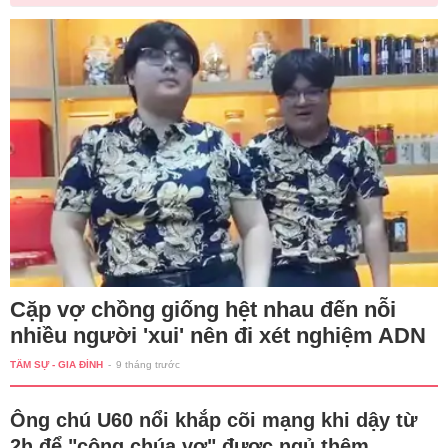
Cặp vợ chồng giống hệt nhau đến nỗi
nhiều người 'xui' nên đi xét nghiệm ADN
TÂM SỰ - GIA ĐÌNH
-
9 tháng trước
Ông chú U60 nổi khắp cõi mạng khi dậy từ
2h để "công chúa vợ" được ngủ thêm