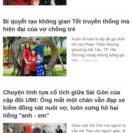
Bí quyết tạo không gian Tết truyền thống mà
hiện đại của vợ chồng trẻ
Xuân về luôn là dịp để gia đình
trẻ của Phạm Thiên Hương
(phường Hải Tân, TP. Hải
Dương) mang những luồng gió…
YÊU
-
2 năm trước
Chuyện tình tựa cổ tích giữa Sài Gòn của
cặp đôi U90: Ông mất một chân vẫn đạp xe
kiếm đồng nát nuôi vợ, luôn xưng hô hai
tiếng "anh - em"
Giữa một Sài Gòn mà người ta
vẫn nói “hoa cho người giàu, lệ