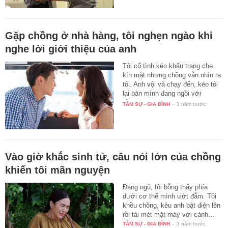
Gặp chồng ở nhà hàng, tôi nghẹn ngào khi
nghe lời giới thiệu của anh
Tôi cố tình kéo khẩu trang che
kín mặt nhưng chồng vẫn nhìn ra
tôi. Anh vội vã chạy đến, kéo tôi
lại bàn mình đang ngồi với
đồng…
TÂM SỰ - GIA ĐÌNH
-
3 năm trước
Vào giờ khắc sinh tử, câu nói lớn của chồng
khiến tôi mãn nguyện
Đang ngủ, tôi bỗng thấy phía
dưới cơ thể mình ướt đẫm. Tôi
khều chồng, kêu anh bật điện lên
rồi tái mét mặt mày với cảnh…
TÂM SỰ - GIA ĐÌNH
-
3 năm trước