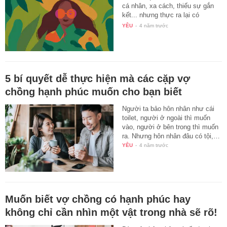
cá nhân, xa cách, thiếu sự gắn
kết... nhưng thực ra lại có
những…
YÊU
-
4 năm trước
5 bí quyết dễ thực hiện mà các cặp vợ
chồng hạnh phúc muốn cho bạn biết
Người ta bảo hôn nhân như cái
toilet, người ở ngoài thì muốn
vào, người ở bên trong thì muốn
ra. Nhưng hôn nhân đâu có tội,…
YÊU
-
4 năm trước
Muốn biết vợ chồng có hạnh phúc hay
không chỉ cần nhìn một vật trong nhà sẽ rõ!