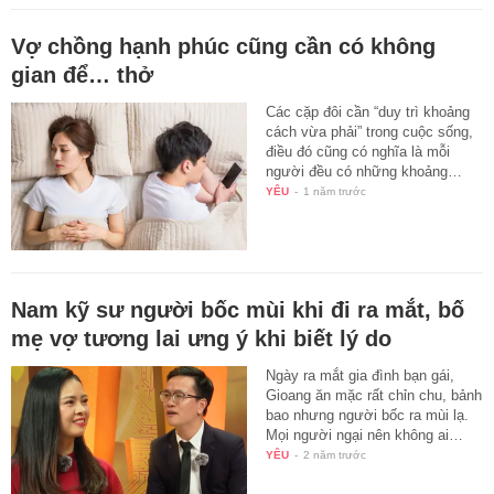
Vợ chồng hạnh phúc cũng cần có không
gian để… thở
Các cặp đôi cần “duy trì khoảng
cách vừa phải” trong cuộc sống,
điều đó cũng có nghĩa là mỗi
người đều có những khoảng…
YÊU
-
1 năm trước
Nam kỹ sư người bốc mùi khi đi ra mắt, bố
mẹ vợ tương lai ưng ý khi biết lý do
Ngày ra mắt gia đình bạn gái,
Gioang ăn mặc rất chỉn chu, bảnh
bao nhưng người bốc ra mùi lạ.
Mọi người ngại nên không ai…
YÊU
-
2 năm trước