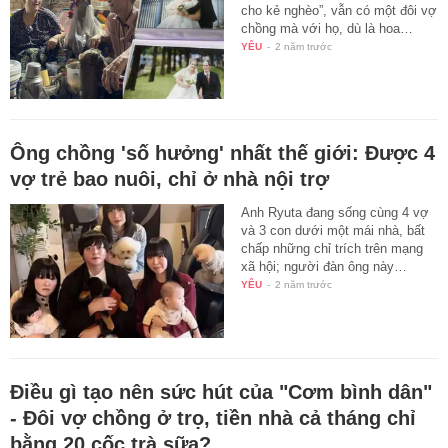
cho kẻ nghèo”, vẫn có một đôi vợ
chồng mà với họ, dù là hoa…
YÊU
-
2 năm trước
Ông chồng 'số hưởng' nhất thế giới: Được 4
vợ trẻ bao nuôi, chỉ ở nhà nội trợ
Anh Ryuta đang sống cùng 4 vợ
và 3 con dưới một mái nhà, bất
chấp những chỉ trích trên mạng
xã hội; người đàn ông này…
YÊU
-
2 năm trước
Điều gì tạo nên sức hút của "Cơm bình dân"
- Đôi vợ chồng ở trọ, tiền nhà cả tháng chỉ
bằng 20 cốc trà sữa?