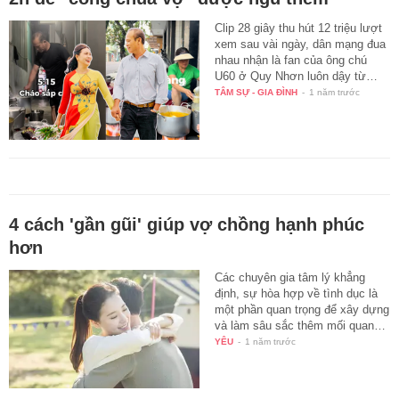
Clip 28 giây thu hút 12 triệu lượt
xem sau vài ngày, dân mạng đua
nhau nhận là fan của ông chú
U60 ở Quy Nhơn luôn dậy từ…
TÂM SỰ - GIA ĐÌNH
-
1 năm trước
4 cách 'gần gũi' giúp vợ chồng hạnh phúc
hơn
Các chuyên gia tâm lý khẳng
định, sự hòa hợp về tình dục là
một phần quan trọng để xây dựng
và làm sâu sắc thêm mối quan…
YÊU
-
1 năm trước