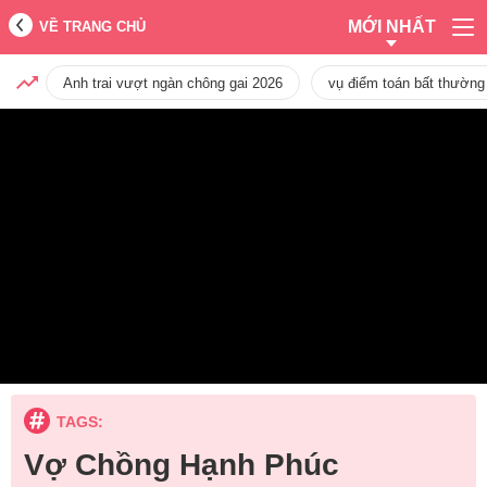
MỚI NHẤT
VỀ TRANG CHỦ
Anh trai vượt ngàn chông gai 2026
vụ điểm toán bất thường
TAGS:
Vợ Chồng Hạnh Phúc