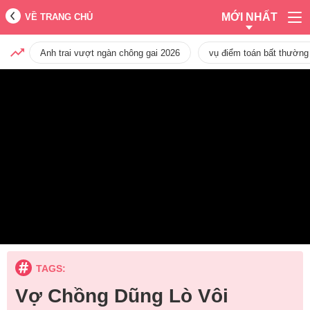
MỚI NHẤT
VỀ TRANG CHỦ
Anh trai vượt ngàn chông gai 2026
vụ điểm toán bất thường
TAGS:
Vợ Chồng Dũng Lò Vôi