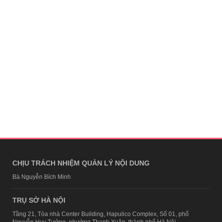
CHỊU TRÁCH NHIỆM QUẢN LÝ NỘI DUNG
Bà Nguyễn Bích Minh
TRỤ SỞ HÀ NỘI
Tầng 21, Tòa nhà Center Building, Hapulico Complex, Số 01, phố
Nguyễn Huy Tưởng, phường Thanh Xuân, thành phố Hà Nội