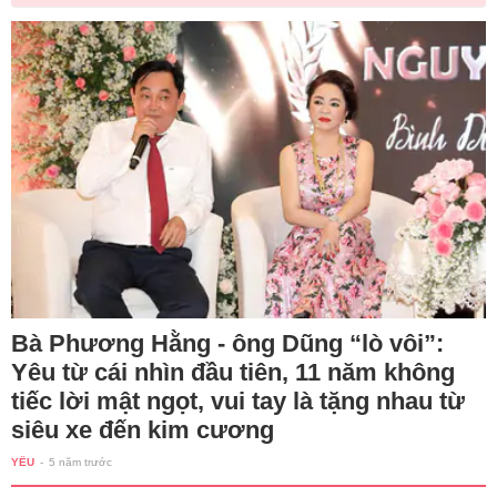
Bà Phương Hằng - ông Dũng “lò vôi”:
Yêu từ cái nhìn đầu tiên, 11 năm không
tiếc lời mật ngọt, vui tay là tặng nhau từ
siêu xe đến kim cương
YÊU
-
5 năm trước