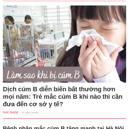
Dịch cúm B diễn biến bất thường hơn
mọi năm: Trẻ mắc cúm B khi nào thì cần
đưa đến cơ sở y tế?
SỨC KHỎE
-
4 năm trước
Bệnh nhân mắc cúm B tăng mạnh tại Hà Nội