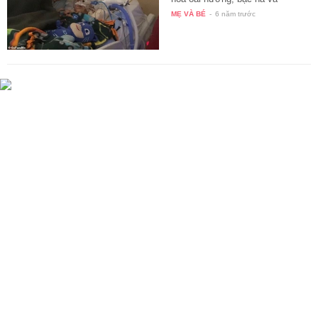
vitamin…
MẸ VÀ BÉ
-
6 năm trước