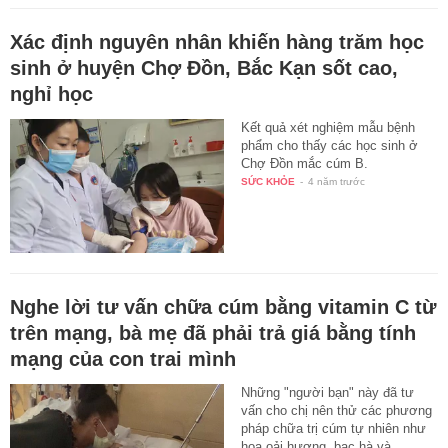
Xác định nguyên nhân khiến hàng trăm học
sinh ở huyện Chợ Đồn, Bắc Kạn sốt cao,
nghỉ học
Kết quả xét nghiệm mẫu bệnh
phẩm cho thấy các học sinh ở
Chợ Đồn mắc cúm B.
SỨC KHỎE
-
4 năm trước
Nghe lời tư vấn chữa cúm bằng vitamin C từ
trên mạng, bà mẹ đã phải trả giá bằng tính
mạng của con trai mình
Những "người bạn" này đã tư
vấn cho chị nên thử các phương
pháp chữa trị cúm tự nhiên như
hoa oải hương, bạc hà và