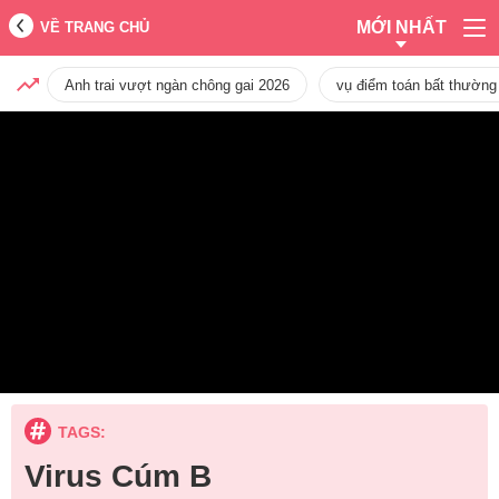
MỚI NHẤT
VỀ TRANG CHỦ
Anh trai vượt ngàn chông gai 2026
vụ điểm toán bất thường
TAGS:
Virus Cúm B