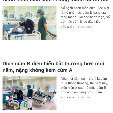
Số bệnh nhân mắc cúm, đặc biệt
là trẻ nhỏ mắc cúm B đang gia
tăng mạnh. Tại các bệnh viện, số
trẻ mắc cúm B có dấu hiệu
nặng…
SỨC KHỎE
-
4 năm trước
Dịch cúm B diễn biến bất thường hơn mọi
năm, nặng không kém cúm A
Nếu mọi năm cúm B chỉ là cúm
mùa thông thường, thì năm nay,
biểu hiện ở các trẻ mắc cúm B
có dấu hiệu nặng hơn; thậm
chí…
SỨC KHỎE
-
4 năm trước