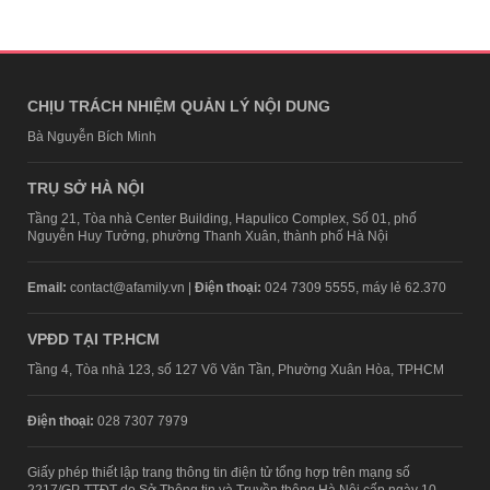
CHỊU TRÁCH NHIỆM QUẢN LÝ NỘI DUNG
Bà Nguyễn Bích Minh
TRỤ SỞ HÀ NỘI
Tầng 21, Tòa nhà Center Building, Hapulico Complex, Số 01, phố
Nguyễn Huy Tưởng, phường Thanh Xuân, thành phố Hà Nội
Email:
contact@afamily.vn |
Điện thoại:
024 7309 5555, máy lẻ 62.370
VPĐD TẠI TP.HCM
Tầng 4, Tòa nhà 123, số 127 Võ Văn Tần, Phường Xuân Hòa, TPHCM
Điện thoại:
028 7307 7979
Giấy phép thiết lập trang thông tin điện tử tổng hợp trên mạng số