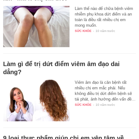
Làm thế nào để chữa bệnh viêm
nhiễm phụ khoa dứt điểm và an
toàn là điều rất nhiều chị em
mong muốn.
SỨC KHỎE
-
10 năm trước
Làm gì để trị dứt điểm viêm âm đạo dai
dẳng?
Viêm âm đạo là căn bệnh rất
nhiều chị em mắc phải. Nếu
không điều trị dứt điểm bệnh sẽ
tái phát, ảnh hưởng đến vấn đề…
SỨC KHỎE
-
10 năm trước
9 loại thực phẩm giúp chị em yên tâm về