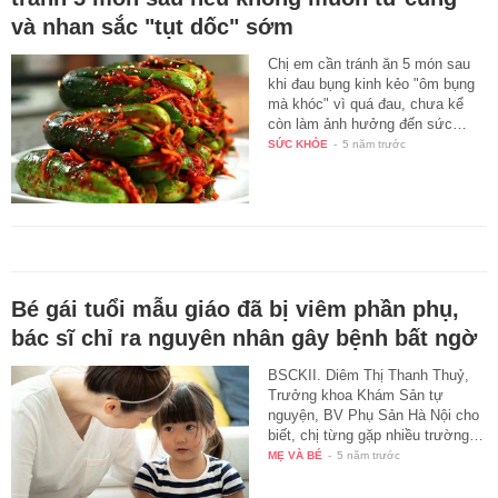
và nhan sắc "tụt dốc" sớm
Chị em cần tránh ăn 5 món sau
khi đau bụng kinh kẻo "ôm bụng
mà khóc" vì quá đau, chưa kể
còn làm ảnh hưởng đến sức…
SỨC KHỎE
-
5 năm trước
Bé gái tuổi mẫu giáo đã bị viêm phần phụ,
bác sĩ chỉ ra nguyên nhân gây bệnh bất ngờ
BSCKII. Diêm Thị Thanh Thuỷ,
Trưởng khoa Khám Sản tự
nguyện, BV Phụ Sản Hà Nội cho
biết, chị từng gặp nhiều trường…
MẸ VÀ BÉ
-
5 năm trước