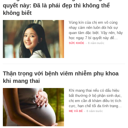
quyết này: Đã là phái đẹp thì không thể
không biết
Vùng kín của chị em vô cùng
nhạy cảm nên luôn đòi hỏi sự
quan tâm đặc biệt. Vậy nên, hãy
học ngay 7 bí quyết này để…
SỨC KHỎE
-
6 năm trước
Thận trọng với bệnh viêm nhiễm phụ khoa
khi mang thai
Khi mang thai nếu có dấu hiệu
bất thường ở bộ phận sinh dục,
chị em cần đi khám điều trị tích
cực, hạn chế tối đa tình trạng…
MẸ VÀ BÉ
-
6 năm trước