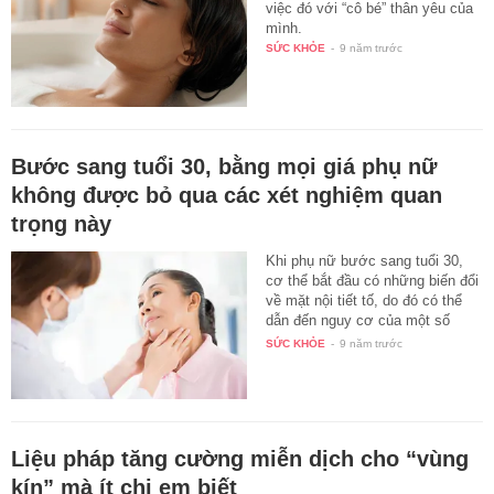
việc đó với “cô bé” thân yêu của
mình.
SỨC KHỎE
-
9 năm trước
Bước sang tuổi 30, bằng mọi giá phụ nữ
không được bỏ qua các xét nghiệm quan
trọng này
Khi phụ nữ bước sang tuổi 30,
cơ thể bắt đầu có những biến đổi
về mặt nội tiết tố, do đó có thể
dẫn đến nguy cơ của một số
căn…
SỨC KHỎE
-
9 năm trước
Liệu pháp tăng cường miễn dịch cho “vùng
kín” mà ít chị em biết