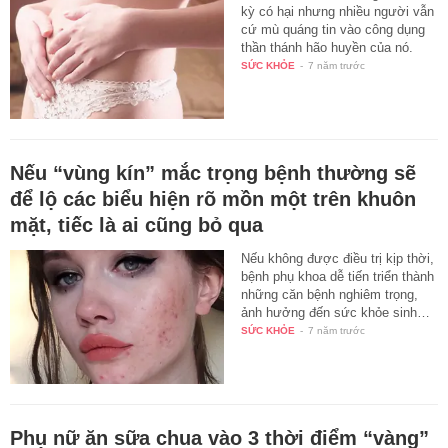
kỳ có hại nhưng nhiều người vẫn
cứ mù quáng tin vào công dụng
thần thánh hão huyền của nó.
SỨC KHỎE
-
7 năm trước
Nếu “vùng kín” mắc trọng bệnh thường sẽ
để lộ các biểu hiện rõ mồn một trên khuôn
mặt, tiếc là ai cũng bỏ qua
Nếu không được điều trị kịp thời,
bệnh phụ khoa dễ tiến triển thành
những căn bệnh nghiêm trọng,
ảnh hưởng đến sức khỏe sinh…
SỨC KHỎE
-
7 năm trước
Phụ nữ ăn sữa chua vào 3 thời điểm “vàng”