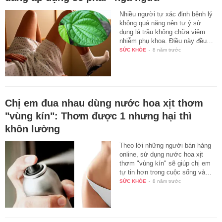
Nhiều người tự xác định bệnh lý
không quá nặng nên tự ý sử
dụng lá trầu không chữa viêm
nhiễm phụ khoa. Điều này đều…
SỨC KHỎE
-
8 năm trước
Chị em đua nhau dùng nước hoa xịt thơm
"vùng kín": Thơm được 1 nhưng hại thì
khôn lường
Theo lời những người bán hàng
online, sử dụng nước hoa xịt
thơm "vùng kín" sẽ giúp chị em
tự tin hơn trong cuộc sống và…
SỨC KHỎE
-
8 năm trước