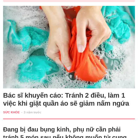
Bác sĩ khuyến cáo: Tránh 2 điều, làm 1
việc khi giặt quần áo sẽ giảm nấm ngứa
SỨC KHỎE
-
3 năm trước
Đang bị đau bụng kinh, phụ nữ cần phải
tránh 5 món sau nếu không muốn tử cung