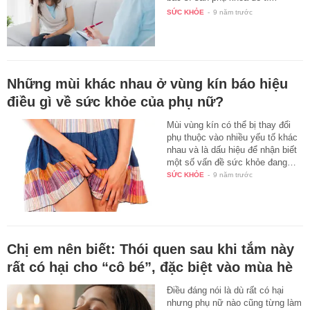
được…
SỨC KHỎE
-
9 năm trước
Những mùi khác nhau ở vùng kín báo hiệu
điều gì về sức khỏe của phụ nữ?
Mùi vùng kín có thể bị thay đổi
phụ thuộc vào nhiều yếu tố khác
nhau và là dấu hiệu để nhận biết
một số vấn đề sức khỏe đang…
SỨC KHỎE
-
9 năm trước
Chị em nên biết: Thói quen sau khi tắm này
rất có hại cho “cô bé”, đặc biệt vào mùa hè
Điều đáng nói là dù rất có hại
nhưng phụ nữ nào cũng từng làm