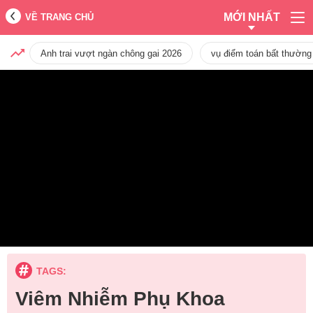
MỚI NHẤT
VỀ TRANG CHỦ
Anh trai vượt ngàn chông gai 2026
vụ điểm toán bất thường
TAGS:
Viêm Nhiễm Phụ Khoa