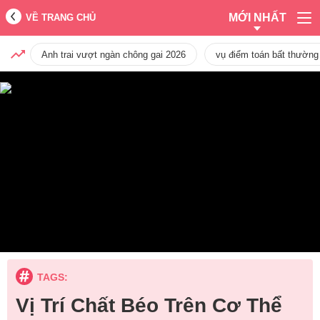
MỚI NHẤT
VỀ TRANG CHỦ
Anh trai vượt ngàn chông gai 2026
vụ điểm toán bất thường
TAGS:
Vị Trí Chất Béo Trên Cơ Thể