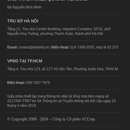
Bà Nguyễn Bích Minh
TRỤ SỞ HÀ NỘI
Tầng 21, Tòa nhà Center Building, Hapulico Complex, Số 01, phố
Nguyễn Huy Tưởng, phường Thanh Xuân, thành phố Hà Nội
Email:
contact@afamily.vn |
Điện thoại:
024 7309 5555, máy lẻ 62.370
VPĐD TẠI TP.HCM
Tầng 4, Tòa nhà 123, số 127 Võ Văn Tần, Phường Xuân Hòa, TPHCM
Điện thoại:
028 7307 7979
Giấy phép thiết lập trang thông tin điện tử tổng hợp trên mạng số
2217/GP-TTĐT do Sở Thông tin và Truyền thông Hà Nội cấp ngày 10
tháng 4 năm 2019
© Copyright 2008 - 2024 – Công ty Cổ phần VCCorp