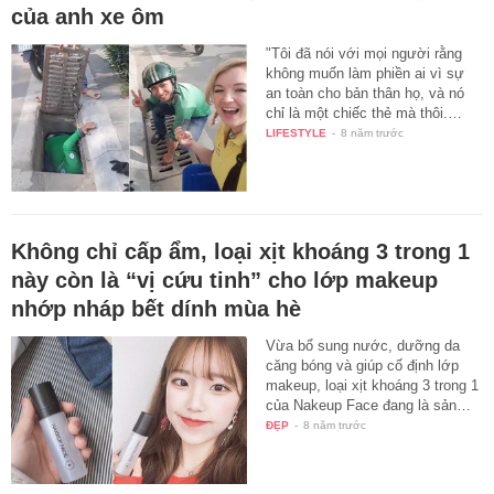
của anh xe ôm
"Tôi đã nói với mọi người rằng
không muốn làm phiền ai vì sự
an toàn cho bản thân họ, và nó
chỉ là một chiếc thẻ mà thôi.…
LIFESTYLE
-
8 năm trước
Không chỉ cấp ẩm, loại xịt khoáng 3 trong 1
này còn là “vị cứu tinh” cho lớp makeup
nhớp nháp bết dính mùa hè
Vừa bổ sung nước, dưỡng da
căng bóng và giúp cố định lớp
makeup, loại xịt khoáng 3 trong 1
của Nakeup Face đang là sản…
ĐẸP
-
8 năm trước