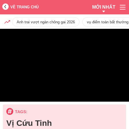
MỚI NHẤT
VỀ TRANG CHỦ
Anh trai vượt ngàn chông gai 2026
vụ điểm toán bất thường
TAGS:
Vị Cứu Tinh