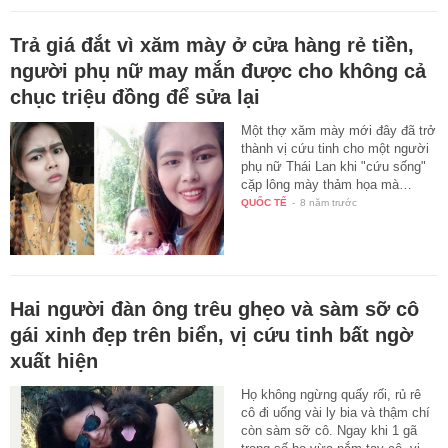
Trả giá đắt vì xăm mày ở cửa hàng rẻ tiền,
người phụ nữ may mắn được cho không cả
chục triệu đồng để sửa lại
Một thợ xăm mày mới đây đã trở
thành vị cứu tinh cho một người
phụ nữ Thái Lan khi "cứu sống"
cặp lông mày thảm họa mà…
QUỐC TẾ
-
8 năm trước
Hai người đàn ông trêu ghẹo và sàm sỡ cô
gái xinh đẹp trên biển, vị cứu tinh bất ngờ
xuất hiện
Họ không ngừng quấy rối, rủ rê
cô đi uống vài ly bia và thậm chí
còn sàm sỡ cô. Ngay khi 1 gã