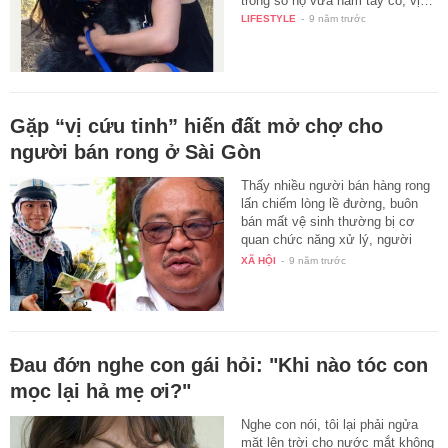
trong số họ vừa nắm tay cô, vị…
LIFESTYLE
-
9 năm trước
Gặp “vị cứu tinh” hiến đất mở chợ cho
người bán rong ở Sài Gòn
Thấy nhiều người bán hàng rong
lấn chiếm lòng lề đường, buôn
bán mất vệ sinh thường bị cơ
quan chức năng xử lý, người
đàn…
XÃ HỘI
-
9 năm trước
Đau đớn nghe con gái hỏi: "Khi nào tóc con
mọc lại hả mẹ ơi?"
Nghe con nói, tôi lại phải ngửa
mặt lên trời cho nước mắt không