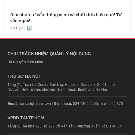
Giải pháp tư vấn thông minh và chốt đơn hiệu quả! Tư
vấn ngay!
bizfly.vn
CHỊU TRÁCH NHIỆM QUẢN LÝ NỘI DUNG
Bà Nguyễn Bích Minh
TRỤ SỞ HÀ NỘI
Tầng 21, Tòa nhà Center Building, Hapulico Complex, Số 01, phố
Nguyễn Huy Tưởng, phường Thanh Xuân, thành phố Hà Nội
Email:
contact@afamily.vn |
Điện thoại:
024 7309 5555, máy lẻ 62.370
VPĐD TẠI TP.HCM
Tầng 4, Tòa nhà 123, số 127 Võ Văn Tần, Phường Xuân Hòa, TPHCM