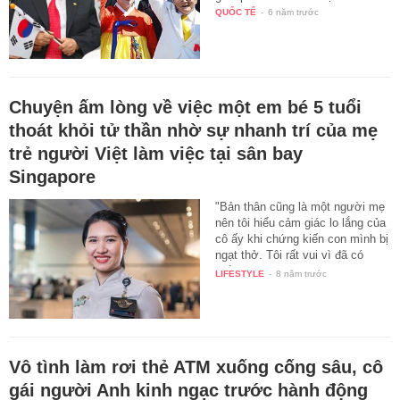
QUỐC TẾ
-
6 năm trước
Chuyện ấm lòng về việc một em bé 5 tuổi
thoát khỏi tử thần nhờ sự nhanh trí của mẹ
trẻ người Việt làm việc tại sân bay
Singapore
"Bản thân cũng là một người mẹ
nên tôi hiểu cảm giác lo lắng của
cô ấy khi chứng kiến con mình bị
ngạt thở. Tôi rất vui vì đã có
thể…
LIFESTYLE
-
8 năm trước
Vô tình làm rơi thẻ ATM xuống cống sâu, cô
gái người Anh kinh ngạc trước hành động