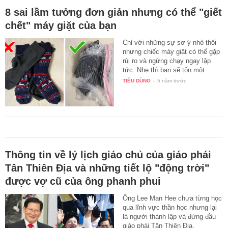
8 sai lầm tưởng đơn giản nhưng có thể "giết
chết" máy giặt của bạn
Chỉ với những sự sơ ý nhỏ thôi
nhưng chiếc máy giặt có thể gặp
rủi ro và ngừng chạy ngay lập
tức. Nhẹ thì bạn sẽ tốn một
mớ…
TIÊU DÙNG
-
5 năm trước
Thông tin về lý lịch giáo chủ của giáo phái
Tân Thiên Địa và những tiết lộ "động trời"
được vợ cũ của ông phanh phui
Ông Lee Man Hee chưa từng học
qua lĩnh vực thần học nhưng lại
là người thành lập và đứng đầu
giáo phái Tân Thiên Địa.