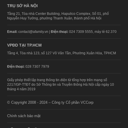
TRỤ SỞ HÀ NỘI
Tầng 21, Tòa nhà Center Building, Hapulico Complex, Số 01, phố
Nguyễn Huy Tưởng, phường Thanh Xuân, thành phố Hà Nội
Email:
contact@afamily.vn |
Điện thoại:
024 7309 5555, máy lẻ 62.370
VPĐD TẠI TP.HCM
Tầng 4, Tòa nhà 123, số 127 Võ Văn Tần, Phường Xuân Hòa, TPHCM
Điện thoại:
028 7307 7979
Giấy phép thiết lập trang thông tin điện tử tổng hợp trên mạng số
2217/GP-TTĐT do Sở Thông tin và Truyền thông Hà Nội cấp ngày 10
tháng 4 năm 2019
© Copyright 2008 - 2024 – Công ty Cổ phần VCCorp
Chính sách bảo mật