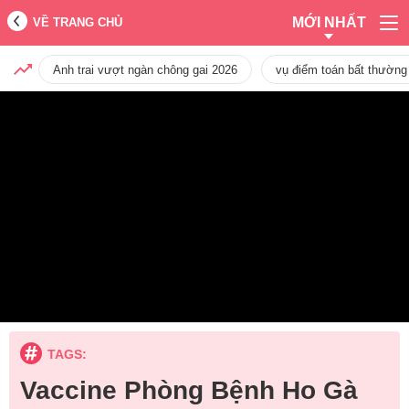
MỚI NHẤT
VỀ TRANG CHỦ
Anh trai vượt ngàn chông gai 2026
vụ điểm toán bất thường
TAGS:
Vaccine Phòng Bệnh Ho Gà