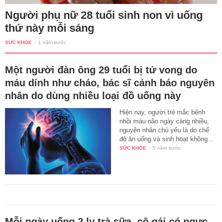
Người phụ nữ 28 tuổi sinh non vì uống
thứ này mỗi sáng
SỨC KHỎE
-
1 năm trước
Một người đàn ông 29 tuổi bị tử vong do
máu dính như cháo, bác sĩ cảnh báo nguyên
nhân do dùng nhiều loại đồ uống này
Hiện nay, người trẻ mắc bệnh
nhồi máu não ngày càng nhiều,
nguyên nhân chủ yếu là do chế
độ ăn uống và sinh hoạt không…
SỨC KHỎE
-
5 năm trước
Mỗi ngày uống 2 ly trà sữa, cô gái có ngực