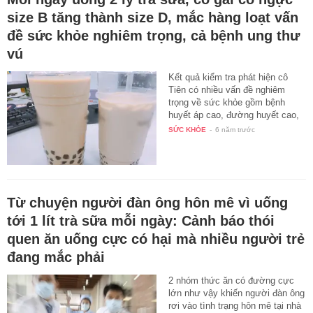
size B tăng thành size D, mắc hàng loạt vấn
đề sức khỏe nghiêm trọng, cả bệnh ung thư
vú
Kết quả kiểm tra phát hiện cô
Tiên có nhiều vấn đề nghiêm
trọng về sức khỏe gồm bệnh
huyết áp cao, đường huyết cao,
…
SỨC KHỎE
-
6 năm trước
Từ chuyện người đàn ông hôn mê vì uống
tới 1 lít trà sữa mỗi ngày: Cảnh báo thói
quen ăn uống cực có hại mà nhiều người trẻ
đang mắc phải
2 nhóm thức ăn có đường cực
lớn như vậy khiến người đàn ông
rơi vào tình trạng hôn mê tại nhà