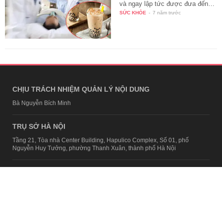
và ngay lập tức được đưa đến…
SỨC KHỎE
-
7 năm trước
CHỊU TRÁCH NHIỆM QUẢN LÝ NỘI DUNG
Bà Nguyễn Bích Minh
TRỤ SỞ HÀ NỘI
Tầng 21, Tòa nhà Center Building, Hapulico Complex, Số 01, phố
Nguyễn Huy Tưởng, phường Thanh Xuân, thành phố Hà Nội
Email:
contact@afamily.vn |
Điện thoại:
024 7309 5555, máy lẻ 62.370
VPĐD TẠI TP.HCM
Tầng 4, Tòa nhà 123, số 127 Võ Văn Tần, Phường Xuân Hòa, TPHCM