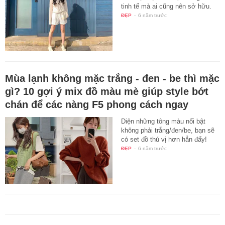
tinh tế mà ai cũng nên sở hữu.
ĐẸP
-
6 năm trước
Mùa lạnh không mặc trắng - đen - be thì mặc
gì? 10 gợi ý mix đồ màu mè giúp style bớt
chán để các nàng F5 phong cách ngay
Diện những tông màu nổi bật
không phải trắng/đen/be, bạn sẽ
có set đồ thú vị hơn hẳn đấy!
ĐẸP
-
6 năm trước