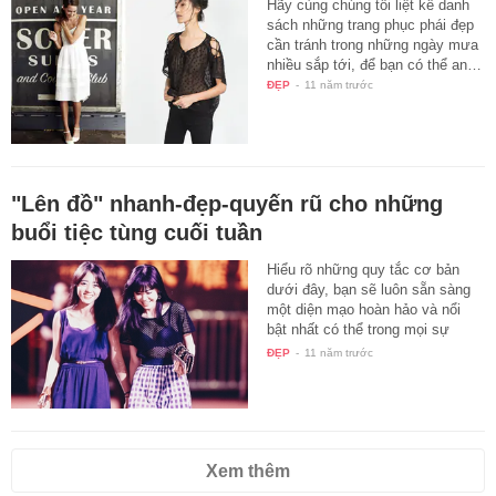
Hãy cùng chúng tôi liệt kê danh
sách những trang phục phái đẹp
cần tránh trong những ngày mưa
nhiều sắp tới, để bạn có thể an…
ĐẸP
-
11 năm trước
"Lên đồ" nhanh-đẹp-quyến rũ cho những
buổi tiệc tùng cuối tuần
Hiểu rõ những quy tắc cơ bản
dưới đây, bạn sẽ luôn sẵn sàng
một diện mạo hoàn hảo và nổi
bật nhất có thể trong mọi sự
kiện…
ĐẸP
-
11 năm trước
Xem thêm