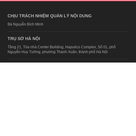
CHỊU TRÁCH NHIỆM QUẢN LÝ NỘI DUNG
Bà Nguyễn Bích Minh
TRỤ SỞ HÀ NỘI
Tầng 21, Tòa nhà Center Building, Hapulico Complex, Số 01, phố
Nguyễn Huy Tưởng, phường Thanh Xuân, thành phố Hà Nội
Email:
contact@afamily.vn |
Điện thoại:
024 7309 5555, máy lẻ 62.370
VPĐD TẠI TP.HCM
Tầng 4, Tòa nhà 123, số 127 Võ Văn Tần, Phường Xuân Hòa, TPHCM
Điện thoại:
028 7307 7979
Giấy phép thiết lập trang thông tin điện tử tổng hợp trên mạng số
2217/GP-TTĐT do Sở Thông tin và Truyền thông Hà Nội cấp ngày 10
tháng 4 năm 2019