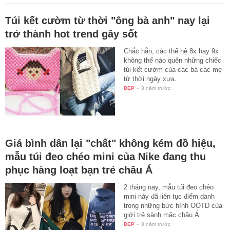
Túi kết cườm từ thời "ông bà anh" nay lại
trở thành hot trend gây sốt
Chắc hẳn, các thế hệ 8x hay 9x
không thể nào quên những chiếc
túi kết cườm của các bà các mẹ
từ thời ngày xưa.
ĐẸP
-
8 năm trước
Giá bình dân lại "chất" không kém đồ hiệu,
mẫu túi đeo chéo mini của Nike đang thu
phục hàng loạt bạn trẻ châu Á
2 tháng nay, mẫu túi đeo chéo
mini này đã liên tục điểm danh
trong những bức hình OOTD của
giới trẻ sành mặc châu Á.
ĐẸP
-
8 năm trước