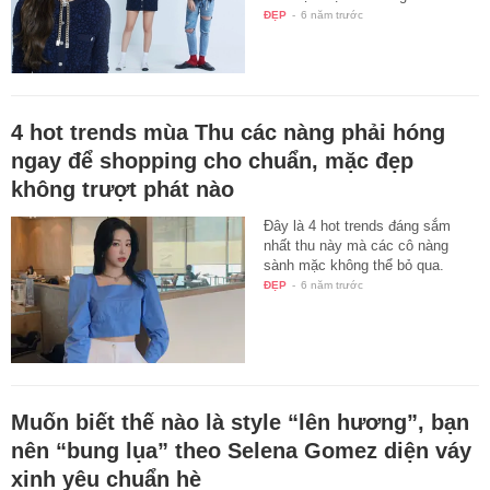
ĐẸP
-
6 năm trước
4 hot trends mùa Thu các nàng phải hóng
ngay để shopping cho chuẩn, mặc đẹp
không trượt phát nào
Đây là 4 hot trends đáng sắm
nhất thu này mà các cô nàng
sành mặc không thể bỏ qua.
ĐẸP
-
6 năm trước
Muốn biết thế nào là style “lên hương”, bạn
nên “bung lụa” theo Selena Gomez diện váy
xinh yêu chuẩn hè