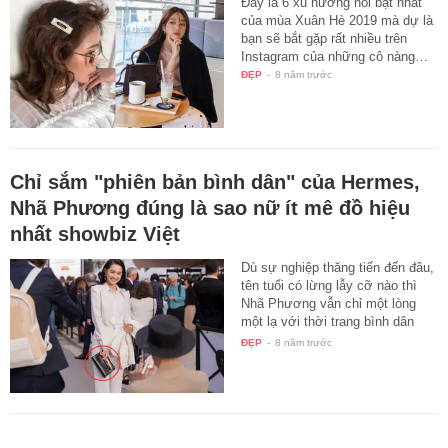
Đây là 6 xu hướng nổi bật nhất
của mùa Xuân Hè 2019 mà dự là
bạn sẽ bắt gặp rất nhiều trên
Instagram của những cô nàng…
ĐẸP
-
8 năm trước
Chỉ sắm "phiên bản bình dân" của Hermes,
Nhã Phương đúng là sao nữ ít mê đồ hiệu
nhất showbiz Việt
Dù sự nghiệp thăng tiến đến đâu,
tên tuổi có lừng lẫy cỡ nào thì
Nhã Phương vẫn chỉ một lòng
một lạ với thời trang bình dân
mà…
ĐẸP
-
8 năm trước