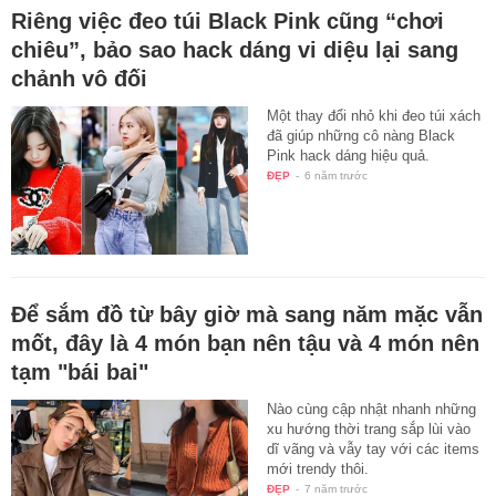
Riêng việc đeo túi Black Pink cũng “chơi
chiêu”, bảo sao hack dáng vi diệu lại sang
chảnh vô đối
Một thay đổi nhỏ khi đeo túi xách
đã giúp những cô nàng Black
Pink hack dáng hiệu quả.
ĐẸP
-
6 năm trước
Để sắm đồ từ bây giờ mà sang năm mặc vẫn
mốt, đây là 4 món bạn nên tậu và 4 món nên
tạm "bái bai"
Nào cùng cập nhật nhanh những
xu hướng thời trang sắp lùi vào
dĩ vãng và vẫy tay với các items
mới trendy thôi.
ĐẸP
-
7 năm trước