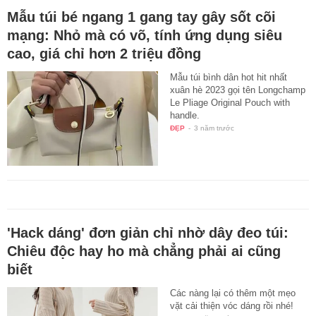
Mẫu túi bé ngang 1 gang tay gây sốt cõi
mạng: Nhỏ mà có võ, tính ứng dụng siêu
cao, giá chỉ hơn 2 triệu đồng
Mẫu túi bình dân hot hit nhất
xuân hè 2023 gọi tên Longchamp
Le Pliage Original Pouch with
handle.
ĐẸP
-
3 năm trước
'Hack dáng' đơn giản chỉ nhờ dây đeo túi:
Chiêu độc hay ho mà chẳng phải ai cũng
biết
Các nàng lại có thêm một mẹo
vặt cải thiện vóc dáng rồi nhé!