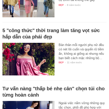
được…
ĐẸP
-
8 năm trước
5 "công thức" thời trang làm tăng vọt sức
hấp dẫn của phái đẹp
Bản thân mỗi người phụ nữ đều
có nét lôi cuốn và quyến rũ tiềm
ẩn, không ai giống ai nhưng nếu
bạn biết cách mặc những bộ…
ĐẸP
-
11 năm trước
Tư vấn nàng "thấp bé nhẹ cân" chọn túi cho
từng hoàn cảnh
Ngoài việc nắm vững những quy
tắc chọn, phối đồ phù hợp với