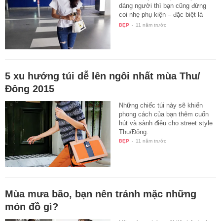
dáng người thì bạn cũng đừng
coi nhẹ phụ kiện – đặc biệt là
túi…
ĐẸP
-
11 năm trước
5 xu hướng túi dễ lên ngôi nhất mùa Thu/
Đông 2015
Những chiếc túi này sẽ khiến
phong cách của bạn thêm cuốn
hút và sành điệu cho street style
Thu/Đông.
ĐẸP
-
11 năm trước
Mùa mưa bão, bạn nên tránh mặc những
món đồ gì?