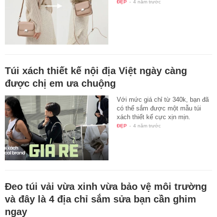
ĐẸP
-
4 năm trước
Túi xách thiết kế nội địa Việt ngày càng
được chị em ưa chuộng
Với mức giá chỉ từ 340k, bạn đã
có thể sắm được một mẫu túi
xách thiết kế cực xịn mịn.
ĐẸP
-
4 năm trước
Đeo túi vải vừa xinh vừa bảo vệ môi trường
và đây là 4 địa chỉ sắm sửa bạn cần ghim
ngay