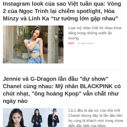
Instagram look của sao Việt tuần qua: Vòng
2 của Ngọc Trinh lại chiếm spotlight, Hòa
Minzy và Linh Ka “tư tưởng lớn gặp nhau”
Loạt mỹ nhân Việt thi nhau khoe
dáng trong những outfit ấn
tượng.
ĐẸP
-
6 năm trước
Jennie và G-Dragon lần đầu "dự show"
Chanel cùng nhau: Mỹ nhân BLACKPINK có
chút nhạt, "ông hoàng Kpop" vẫn chất như
ngày nào
Cả 2 đều là đại sứ của nhà mốt
Chanel nhưng đây là lần đầu tiên
họ cùng là khách mời trong show
diễn đặc biệt của hãng.