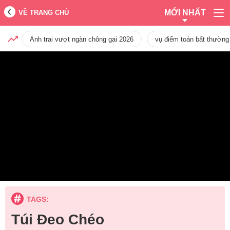
MỚI NHẤT
VỀ TRANG CHỦ
Anh trai vượt ngàn chông gai 2026
vụ điểm toán bất thường
TAGS:
Túi Đeo Chéo