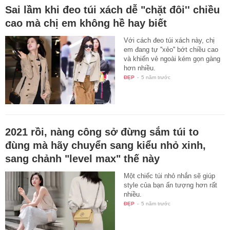
Sai lầm khi đeo túi xách dễ "chặt đôi'' chiều
cao mà chị em không hề hay biết
Với cách đeo túi xách này, chị
em đang tự ''xẻo'' bớt chiều cao
và khiến vẻ ngoài kém gọn gàng
hơn nhiều.
ĐẸP
-
5 năm trước
2021 rồi, nàng công sở đừng sắm túi to
đùng mà hãy chuyển sang kiểu nhỏ xinh,
sang chảnh "level max" thế này
Một chiếc túi nhỏ nhắn sẽ giúp
style của bạn ấn tượng hơn rất
nhiều.
ĐẸP
-
5 năm trước