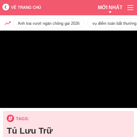
MỚI NHẤT
VỀ TRANG CHỦ
Anh trai vượt ngàn chông gai 2026
vụ điểm toán bất thường
TAGS:
Tủ Lưu Trữ