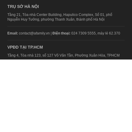
TRỤ SỞ HÀ NỘI
Tầng 21, Tòa nhà Center Building, Hapulico Complex, Số 01, phố
Nguyễn Huy Tưởng, phường Thanh Xuân, thành phố Hà Nội
Email:
contact@afamily.vn |
Điện thoại:
024 7309 5555, máy lẻ 62.370
VPĐD TẠI TP.HCM
Tầng 4, Tòa nhà 123, số 127 Võ Văn Tần, Phường Xuân Hòa, TPHCM
Điện thoại:
028 7307 7979
Giấy phép thiết lập trang thông tin điện tử tổng hợp trên mạng số
2217/GP-TTĐT do Sở Thông tin và Truyền thông Hà Nội cấp ngày 10
tháng 4 năm 2019
© Copyright 2008 - 2024 – Công ty Cổ phần VCCorp
Chính sách bảo mật