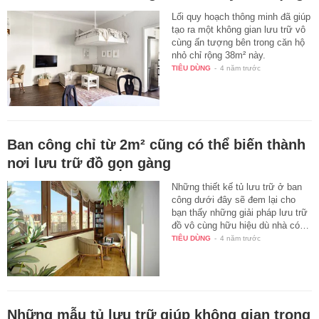
Lối quy hoạch thông minh đã giúp
tạo ra một không gian lưu trữ vô
cùng ấn tượng bên trong căn hộ
nhỏ chỉ rộng 38m² này.
TIÊU DÙNG
-
4 năm trước
Ban công chỉ từ 2m² cũng có thể biến thành
nơi lưu trữ đồ gọn gàng
Những thiết kế tủ lưu trữ ở ban
công dưới đây sẽ đem lại cho
bạn thấy những giải pháp lưu trữ
đồ vô cùng hữu hiệu dù nhà có…
TIÊU DÙNG
-
4 năm trước
Những mẫu tủ lưu trữ giúp không gian trong