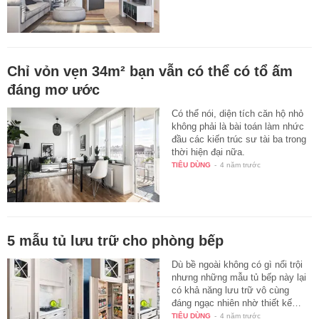
Chỉ vỏn vẹn 34m² bạn vẫn có thể có tổ ấm
đáng mơ ước
Có thể nói, diện tích căn hộ nhỏ
không phải là bài toán làm nhức
đầu các kiến trúc sư tài ba trong
thời hiện đại nữa.
TIÊU DÙNG
-
4 năm trước
5 mẫu tủ lưu trữ cho phòng bếp
Dù bề ngoài không có gì nổi trội
nhưng những mẫu tủ bếp này lại
có khả năng lưu trữ vô cùng
đáng ngạc nhiên nhờ thiết kế…
TIÊU DÙNG
-
4 năm trước