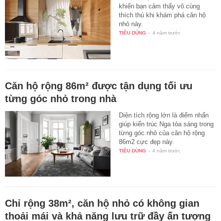
khiến bạn cảm thấy vô cùng
thích thú khi khám phá căn hộ
nhỏ này.
TIÊU DÙNG
-
4 năm trước
Căn hộ rộng 86m² được tận dụng tối ưu
từng góc nhỏ trong nhà
Diện tích rộng lớn là điểm nhấn
giúp kiến trúc Nga tỏa sáng trong
từng góc nhỏ của căn hộ rộng
86m2 cực đẹp này.
TIÊU DÙNG
-
4 năm trước
Chỉ rộng 38m², căn hộ nhỏ có không gian
thoải mái và khả năng lưu trữ đầy ấn tượng